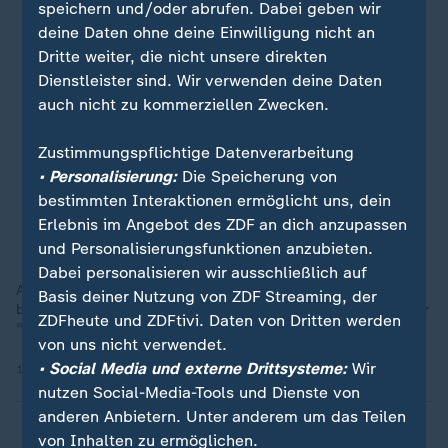
speichern und/oder abrufen. Dabei geben wir
deine Daten ohne deine Einwilligung nicht an
Dritte weiter, die nicht unsere direkten
Dienstleister sind. Wir verwenden deine Daten
auch nicht zu kommerziellen Zwecken.
Zustimmungspflichtige Datenverarbeitung
• Personalisierung:
Die Speicherung von
bestimmten Interaktionen ermöglicht uns, dein
Erlebnis im Angebot des ZDF an dich anzupassen
und Personalisierungsfunktionen anzubieten.
Dabei personalisieren wir ausschließlich auf
Auf zwei Fotos aus dem Jahr 2019, die Markus Lanz ihm zeigt,
Basis deiner Nutzung von ZDF Streaming, der
bezeichnet sich Selensky selbst als "normalen Menschen", der
ZDFheute und ZDFtivi. Daten von Dritten werden
"jünger" aussieht als heute.
von uns nicht verwendet.
• Social Media und externe Drittsysteme:
Wir
15.12.2025 | 1:09 min
nutzen Social-Media-Tools und Dienste von
anderen Anbietern. Unter anderem um das Teilen
von Inhalten zu ermöglichen.