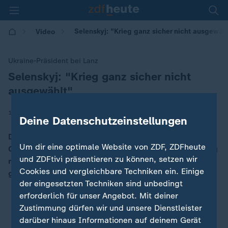
Selenskyj: "Krieg ganz sicher nicht ausgewäh
Video
Ukraine-Präsident bei Lanz
Selenskyj: "Krieg ganz sicher nicht
:
ausgewählt"
|
15.12.2025 | 19:31
Deine Datenschutzeinstellungen
Der ukrainische Präsident Selenskyj betont im
Um dir eine optimale Website von ZDF, ZDFheute
Gespräch mit Markus Lanz, dass die Ukraine den Krieg
und ZDFtivi präsentieren zu können, setzen wir
nicht ausgewählt habe. Er schaue in die Zukunft und
Cookies und vergleichbare Techniken ein. Einige
glaube an die Ukraine.
der eingesetzten Techniken sind unbedingt
erforderlich für unser Angebot. Mit deiner
Zustimmung dürfen wir und unsere Dienstleister
darüber hinaus Informationen auf deinem Gerät