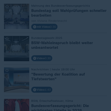
Mahnung des Bundesverfassungsgerichts
:
Bundestag soll Wahlprüfungen schneller
bearbeiten
von Viviane Rinderknecht
mit Video
0:30
Bundestagswahl 2025
:
BSW-Wahleinspruch bleibt weiter
unbeantwortet
Video
0:30
Nachrichten | heute 19:00 Uhr
:
"Bewertung der Koalition auf
Tiefstwerten"
Video
1:43
BSW, Erbschaftssteuer, Klima
:
Bundesverfassungsgericht: Die
wichtigsten Urteile in 2026