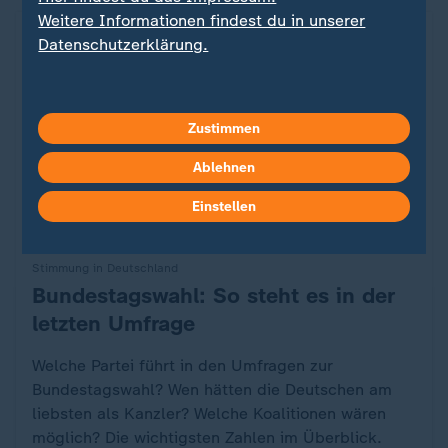
Weitere Informationen findest du in unserer
Datenschutzerklärung.
Zustimmen
Ablehnen
Einstellen
Stimmung in Deutschland
Bundestagswahl: So steht es in der
:
letzten Umfrage
Welche Partei führt in den Umfragen zur
Bundestagswahl? Wen hätten die Deutschen am
liebsten als Kanzler? Welche Koalitionen wären
möglich? Die wichtigsten Zahlen im Überblick.