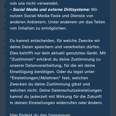
von uns nicht verwendet.
Söder: Schwarz-Grün ist "echt tot"
• Social Media und externe Drittsysteme:
Wir
nutzen Social-Media-Tools und Dienste von
Der Vormarsch von Rechtspopulisten in anderen
anderen Anbietern. Unter anderem um das Teilen
europäischen Ländern zeige, dass "die demokratische
von Inhalten zu ermöglichen.
Mitte keine Kraft hat". Das müsse man in Deutschland
anders machen. "Wir haben die Kraft dazu", sagt der
„
Du kannst entscheiden, für welche Zwecke wir
CSU-Chef. Es stelle sich nur die Frage, mit wem. Die
deine Daten speichern und verarbeiten dürfen.
SPD müsse auf ihre Basis hören, die eine Begrenzung
Dies betrifft nur dein aktuell genutztes Gerät. Mit
der Migration wolle, sagt Söder.
"Zustimmen" erklärst du deine Zustimmung zu
unserer Datenverarbeitung, für die wir deine
Einwilligung benötigen. Oder du legst unter
Auf die Grünen kann man nicht
"Einstellungen/Ablehnen" fest, welchen
setzen, für mich ist Schwarz-Grün
Zwecken du deine Zustimmung gibst und
gerade wegen der Migrationsfrage
welchen nicht. Deine Datenschutzeinstellungen
echt tot.
kannst du jederzeit mit Wirkung für die Zukunft
in deinen Einstellungen widerrufen oder ändern.
Markus Söder, CSU-Parteivorsitzender
Hier findest du das Impressum.