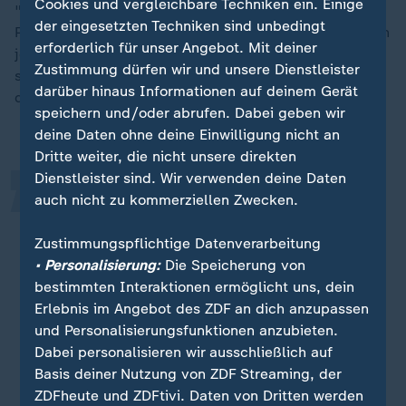
Cookies und vergleichbare Techniken ein. Einige
"Mehr an Migration", wie es die Grünen auf ihrem
der eingesetzten Techniken sind unbedingt
Parteitag beschlossen hätten, sei die illegale Migration
erforderlich für unser Angebot. Mit deiner
jedoch nicht zu bekämpfen. Die AfD würde nur noch
„
Zustimmung dürfen wir und unsere Dienstleister
stärker werden. Deshalb gehe man bei CDU und CSU
darüber hinaus Informationen auf deinem Gerät
den "gegenteiligen Weg", sagt Söder.
speichern und/oder abrufen. Dabei geben wir
deine Daten ohne deine Einwilligung nicht an
Dritte weiter, die nicht unsere direkten
Dienstleister sind. Wir verwenden deine Daten
Wir machen ganz klar, wenn zwei
auch nicht zu kommerziellen Zwecken.
Drittel der Bevölkerung von der
Zustimmungspflichtige Datenverarbeitung
Politik erwarten, dass die Migration
• Personalisierung:
Die Speicherung von
begrenzt wird, und dass Straftäter
bestimmten Interaktionen ermöglicht uns, dein
das Land verlassen müssen, dann
Erlebnis im Angebot des ZDF an dich anzupassen
tun wir das auch.
und Personalisierungsfunktionen anzubieten.
Dabei personalisieren wir ausschließlich auf
Markus Söder, CSU-Parteivorsitzender
Basis deiner Nutzung von ZDF Streaming, der
ZDFheute und ZDFtivi. Daten von Dritten werden