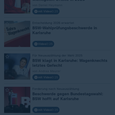
von Daniel Heymann
mit Video
0:25
Entscheidung 2026 erwartet
:
BSW-Wahlprüfungsbeschwerde in
Karlsruhe
Video
0:25
Für Neuauszählung der Wahl 2025
:
BSW klagt in Karlsruhe: Wagenknechts
letztes Gefecht
von Andrea Maurer
mit Video
0:25
Forderung nach Neuauszählung
:
Beschwerde gegen Bundestagswahl:
BSW hofft auf Karlsruhe
mit Video
0:25