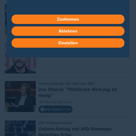
:
Merz und die Brandmauer der CDU
Und morgen dann ein Gesetz mit AfD-
Stimmen?
Zustimmen
von Dominik Rzepka
Ablehnen
FAQ
Einstellen
:
Kritik an "Pakt mit der AfD"
Stars machen sich für Brandmauer stark
:
Unions-Antrag mit Hilfe der AfD
Von Storch: "Politische Wirkung ist
riesig"
von Bernd Bachran
mit Video
47:09
:
ZDF-Politbarometer
Unions-Antrag mit AfD-Stimmen:
Geteiltes Echo