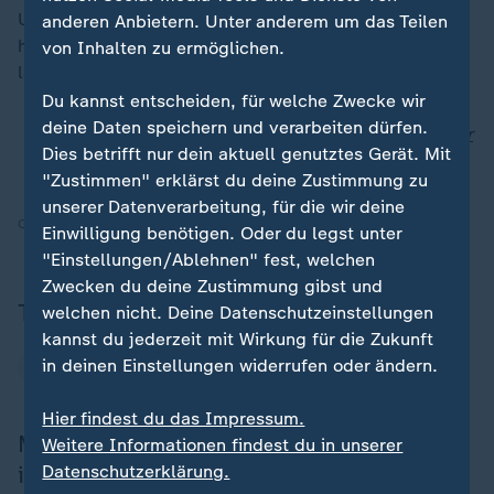
Unions-Fraktionschef
Friedrich Merz
(CDU) wurde
anderen Anbietern. Unter anderem um das Teilen
heftig dafür kritisiert - er hatte im Vorfeld erkennen
von Inhalten zu ermöglichen.
lassen, AfD-Stimmen bewusst in Kauf zu nehmen.
Du kannst entscheiden, für welche Zwecke wir
deine Daten speichern und verarbeiten dürfen.
Kritik an "Pakt mit der AfD": Stars machen sich für
Dies betrifft nur dein aktuell genutztes Gerät. Mit
Brandmauer stark
"Zustimmen" erklärst du deine Zustimmung zu
unserer Datenverarbeitung, für die wir deine
Quelle:
AFP, Reuters
Einwilligung benötigen. Oder du legst unter
"Einstellungen/Ablehnen" fest, welchen
Zwecken du deine Zustimmung gibst und
Themen
welchen nicht. Deine Datenschutzeinstellungen
kannst du jederzeit mit Wirkung für die Zukunft
in deinen Einstellungen widerrufen oder ändern.
Friedrich Merz
CDU
Hier findest du das Impressum.
Mehr zur umstrittenen Abstimmung
Weitere Informationen findest du in unserer
im Bundestag
Datenschutzerklärung.