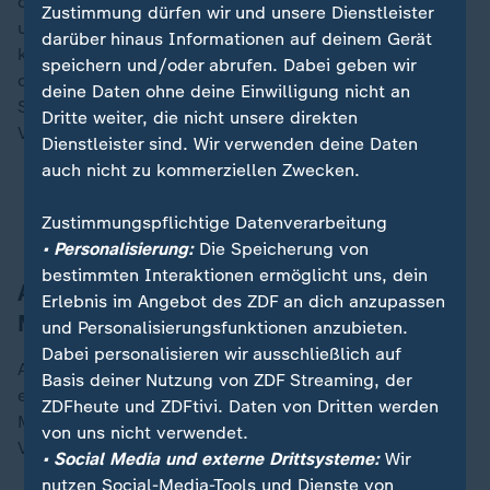
deren Stimmen gar nicht haben wollte, ist so
Zustimmung dürfen wir und unsere Dienstleister
unterkomplex, dass man da gar nicht mehr hinhören
darüber hinaus Informationen auf deinem Gerät
kann", verurteilt Friedman das Abstimmungsverhalten
speichern und/oder abrufen. Dabei geben wir
der Union. Das werde sich auch auf die Politik in
deine Daten ohne deine Einwilligung nicht an
Städten und Gemeinden auswirken, betont der frühere
Dritte weiter, die nicht unsere direkten
Vizepräsident des Zentralrats der Juden.
Dienstleister sind. Wir verwenden deine Daten
auch nicht zu kommerziellen Zwecken.
Merz und die Brandmauer der CDU: Und morgen
dann ein Gesetz mit AfD-Stimmen?
Zustimmungspflichtige Datenverarbeitung
• Personalisierung:
Die Speicherung von
bestimmten Interaktionen ermöglicht uns, dein
AfD verhilft Antrag der Union zu
Erlebnis im Angebot des ZDF an dich anzupassen
Mehrheit
und Personalisierungsfunktionen anzubieten.
Dabei personalisieren wir ausschließlich auf
Am Mittwochabend hatte die AfD im Bundestag
Basis deiner Nutzung von ZDF Streaming, der
erstmals einem Antrag der Union zu einer knappen
ZDFheute und ZDFtivi. Daten von Dritten werden
Mehrheit verholfen. Dieser sieht eine deutliche
von uns nicht verwendet.
Verschärfung der deutschen Migrationspolitik vor.
• Social Media und externe Drittsysteme:
Wir
nutzen Social-Media-Tools und Dienste von