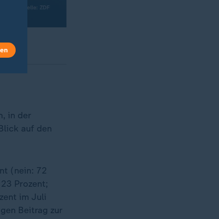
len
, in der
Blick auf den
t (nein: 72
(23 Prozent;
ent im Juli
igen Beitrag zur