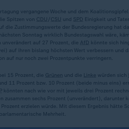
urtagung vergangene Woche und dem Koalitionsgipfe
ie Spitzen von
CDU
/
CSU
und
SPD
Einigkeit und Tate
f die Zustimmungswerte der Bundesregierung hat da
 nächsten Sonntag wirklich Bundestagswahl wäre, k
n unverändert auf 27 Prozent, die
AfD
könnte sich hin
wei) auf ihren bislang höchsten Wert verbessern und 
on auf nur noch zwei Prozentpunkte verringern.
bei 15 Prozent, die
Grünen
und die
Linke
würden sich j
und 11 Prozent bzw. 10 Prozent (beide minus eins) er
P
könnten nach wie vor mit jeweils drei Prozent rechn
ten zusammen sechs Prozent (unverändert), darunter ke
 Prozent erzielen würde. Mit diesem Ergebnis hätte 
 parlamentarische Mehrheit.