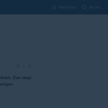
Merkliste
Suche
|
nkten. Das zeigt
herigen