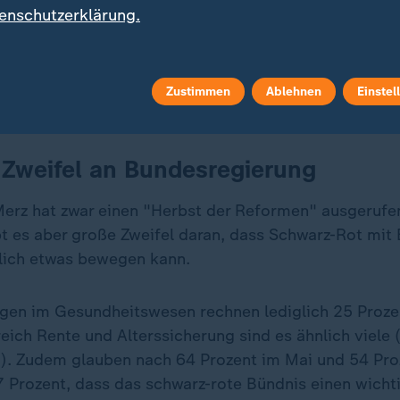
enschutzerklärung.
Zustimmen
Ablehnen
Einstel
 Zweifel an Bundesregierung
erz hat zwar einen "Herbst der Reformen" ausgerufen
t es aber große Zweifel daran, dass Schwarz-Rot mit 
klich etwas bewegen kann.
gen im Gesundheitswesen rechnen lediglich 25 Prozen
eich Rente und Alterssicherung sind es ähnlich viele 
t). Zudem glauben nach 64 Prozent im Mai und 54 Proz
7 Prozent, dass das schwarz-rote Bündnis einen wicht