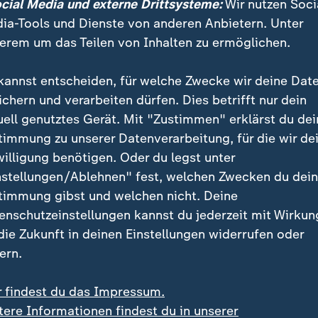
ocial Media und externe Drittsysteme:
Wir nutzen Soci
enarbeiten werden. 55 Prozent, darunter auch jeweil
ia-Tools und Dienste von anderen Anbietern. Unter
ons- und SPD-Anhänger, glauben das nicht.
erem um das Teilen von Inhalten zu ermöglichen.
kannst entscheiden, für welche Zwecke wir deine Dat
ichern und verarbeiten dürfen. Dies betrifft nur dein
uell genutztes Gerät. Mit "Zustimmen" erklärst du dei
timmung zu unserer Datenverarbeitung, für die wir de
willigung benötigen. Oder du legst unter
nstellungen/Ablehnen" fest, welchen Zwecken du dei
timmung gibst und welchen nicht. Deine
enschutzeinstellungen kannst du jederzeit mit Wirkun
 die Zukunft in deinen Einstellungen widerrufen oder
ern.
r findest du das Impressum.
tere Informationen findest du in unserer