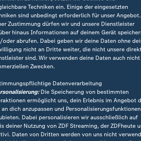
olitbarometer ihren bisherigen Höchstwert.
gleichbare Techniken ein. Einige der eingesetzten
hniken sind unbedingt erforderlich für unser Angebot.
ner Zustimmung dürfen wir und unsere Dienstleister
über hinaus Informationen auf deinem Gerät speicher
/oder abrufen. Dabei geben wir deine Daten ohne de
Leistungsbilanz für Bundeskanzler 
willigung nicht an Dritte weiter, die nicht unsere direk
ierung
nstleister sind. Wir verwenden deine Daten auch nicht
merziellen Zwecken.
lanz von Bundeskanzler
Friedrich Merz
(CDU) fällt schl
dieser Legislaturperiode: 46 Prozent der Befragten at
timmungspflichtige Datenverarbeitung
t, genauso viele (46 Prozent) bewerten sein Tun negat
ersonalisierung:
Die Speicherung von bestimmten
 im Folgenden jeweils "weiß nicht").
eraktionen ermöglicht uns, dein Erlebnis im Angebot 
 an dich anzupassen und Personalisierungsfunktionen
iedenheit mit der Arbeit der Bundesregierung erreich
ubieten. Dabei personalisieren wir ausschließlich auf
Prozent der Deutschen stellen der Koalition ein schle
is deiner Nutzung von ZDF Streaming, der ZDFheute 
ent macht sie ihre Sache eher gut. Zudem ist nur eine
tivi. Daten von Dritten werden von uns nicht verwend
 Meinung, dass CDU/CSU und SPD in der Bundesregier