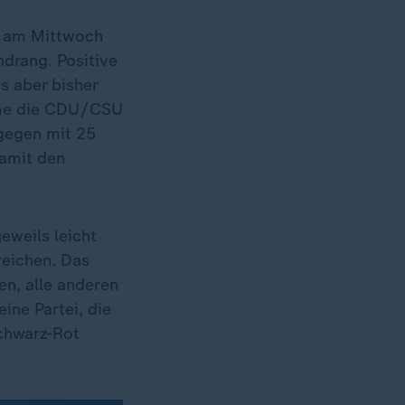
l am Mittwoch
ndrang. Positive
s aber bisher
äme die CDU/CSU
gegen mit 25
damit den
eweils leicht
reichen. Das
en, alle anderen
ine Partei, die
Schwarz-Rot