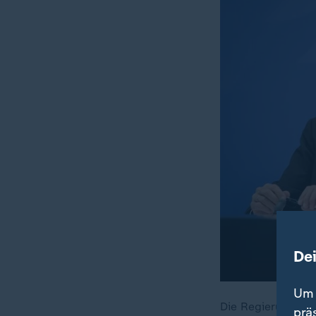
De
Um 
Die Regierungspar
prä