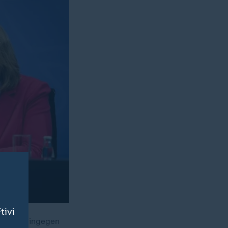
tivi
Die AfD hingegen