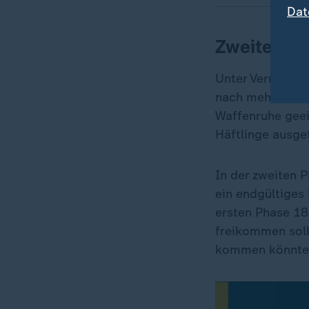
Dat
Zweite Pha
Unter Vermittlu
nach mehr als e
Waffenruhe geein
Häftlinge ausge
In der zweiten 
ein endgültiges
ersten Phase 18 
freikommen soll
kommen könnte