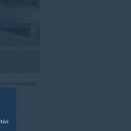
ps mit Netanjahu.
o ZDF-
tivi