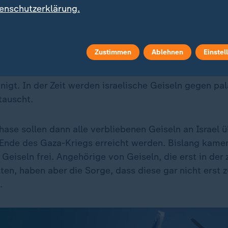
enschutzerklärung.
se sieht Freilassung aller Geiseln v
Zustimmen
Ablehnen
Einstel
ng der USA,
Katars
und
Ägyptens
hatten sich
Israel
un
inem Jahr des verheerenden Krieges auf eine zunäch
igt. In der Zeit werden israelische Geiseln gegen pa
tauscht.
Phase sollen dann alle verbliebenen Geiseln an Israel
 Ende des Gaza-Kriegs erreicht werden. Bislang kam
Geiseln frei. Angehörige von Geiseln, die erst in der
ten, haben aber die Sorge, dass diese gar nicht erst 
.