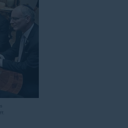
ps
f.