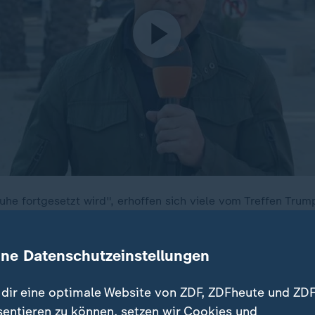
uhe fortgesetzt wird", erhoffen sich viele vom Treffen Trum
 sei eine "Sabotage" durch Druck des Koalitionspartners, s
omas Reichart.
ine Datenschutzeinstellungen
dir eine optimale Website von ZDF, ZDFheute und ZDF
sentieren zu können, setzen wir Cookies und