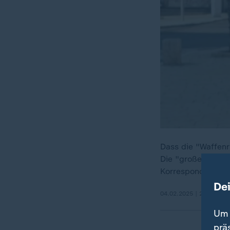
Dass die "Waffenr
Die "große Sorge"
Korrespondent Th
De
04.02.2025 | 2:37 min
Um 
prä