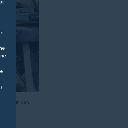
al-
en
ne
ine
ne
g
tanjahu in den