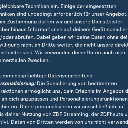
itere Verhandlungen am Ende der W
gleichbare Techniken ein. Einige der eingesetzten
hniken sind unbedingt erforderlich für unser Angebot.
 das Gespräch sei geplant, dass eine israelische Del
ner Zustimmung dürfen wir und unsere Dienstleister
nach Katar reise, "um technische Details in Verbindu
über hinaus Informationen auf deinem Gerät speicher
msetzung der Vereinbarung zu besprechen", hieß es w
/oder abrufen. Dabei geben wir deine Daten ohne de
willigung nicht an Dritte weiter, die nicht unsere direk
ckkehr aus den
USA
werde Netanjahu das Sicherheitsk
nstleister sind. Wir verwenden deine Daten auch nicht
 über Israels allgemeine Positionen mit Blick auf di
merziellen Zwecken.
raten. Die Ergebnisse sollten als Wegweiser für die F
ienen.
timmungspflichtige Datenverarbeitung
ersonalisierung:
Die Speicherung von bestimmten
eraktionen ermöglicht uns, dein Erlebnis im Angebot 
n und Israel: Leben in einer zerbrechlichen Waffenruhe
 an dich anzupassen und Personalisierungsfunktionen
ubieten. Dabei personalisieren wir ausschließlich auf
is deiner Nutzung von ZDF Streaming, der ZDFheute 
tivi. Daten von Dritten werden von uns nicht verwend