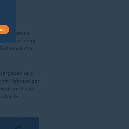
or
len
d die Hamas
st sechswöchige
lästinensische
 übergeben und
en im Rahmen der
 zweiten Phase
zustande