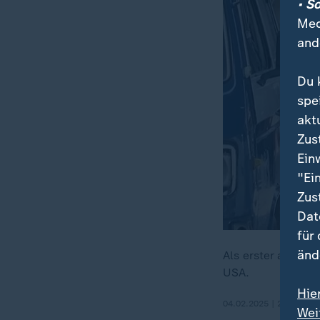
• S
Med
and
Du 
spe
akt
Zus
Ein
"Ei
Zus
Dat
für
änd
Als erster ausländ
USA.
Hie
04.02.2025 | 2:25 min
Wei