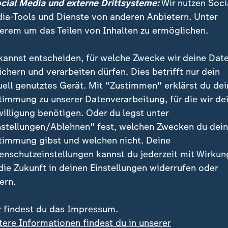
ocial Media und externe Drittsysteme:
Wir nutzen Soci
ia-Tools und Dienste von anderen Anbietern. Unter
erem um das Teilen von Inhalten zu ermöglichen.
kannst entscheiden, für welche Zwecke wir deine Dat
ichern und verarbeiten dürfen. Dies betrifft nur dein
uell genutztes Gerät. Mit "Zustimmen" erklärst du dei
timmung zu unserer Datenverarbeitung, für die wir de
willigung benötigen. Oder du legst unter
nstellungen/Ablehnen" fest, welchen Zwecken du dei
timmung gibst und welchen nicht. Deine
enschutzeinstellungen kannst du jederzeit mit Wirkun
 die Zukunft in deinen Einstellungen widerrufen oder
ern.
ischer Staatsgast ist Israels Ministerpräsident Benjamin Ne
r findest du das Impressum.
tere Informationen findest du in unserer