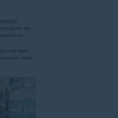
enjamin
barung mit der
genommen.
Waltz und dem
rlaufen, teilte