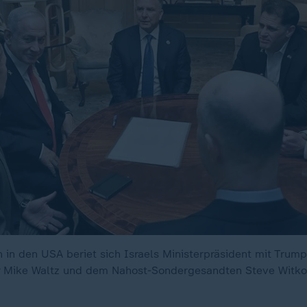
 in den USA beriet sich Israels Ministerpräsident mit Trum
r Mike Waltz und dem Nahost-Sondergesandten Steve Witkof