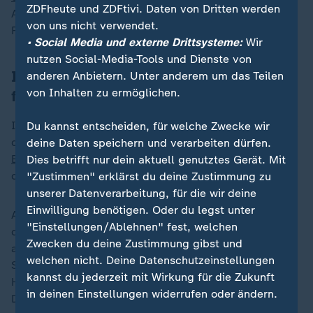
ZDFheute und ZDFtivi. Daten von Dritten werden
Assad einen schweren Schlag erlitt, richtet Israel den
von uns nicht verwendet.
Fokus nun auf die Huthi.
• Social Media und externe Drittsysteme:
Wir
nutzen Social-Media-Tools und Dienste von
Israel will Kampf gegen Huthi-Miliz
anderen Anbietern. Unter anderem um das Teilen
von Inhalten zu ermöglichen.
fortsetzen
Israel sei entschlossen, den "Arm der iranischen Achse
Du kannst entscheiden, für welche Zwecke wir
des Bösen" abzuschneiden, kündigte Regierungschef
deine Daten speichern und verarbeiten dürfen.
Benjamin Netanjahu
am Abend an. Sein Land werde an
Dies betrifft nur dein aktuell genutztes Gerät. Mit
dieser Aufgabe dranbleiben, bis sie erledigt sei.
"Zustimmen" erklärst du deine Zustimmung zu
unserer Datenverarbeitung, für die wir deine
Einwilligung benötigen. Oder du legst unter
Außenminister Israel Katz drohte zudem, alle Anführer
"Einstellungen/Ablehnen" fest, welchen
der Huthi-Miliz zu "jagen", wie Israel es auch
Zwecken du deine Zustimmung gibst und
andernorts getan habe. Die Huthi stellen für Israels
welchen nicht. Deine Datenschutzeinstellungen
Streitkräfte allerdings eine schwierige
kannst du jederzeit mit Wirkung für die Zukunft
Herausforderung dar, schon wegen der geografischen
in deinen Einstellungen widerrufen oder ändern.
Distanz: Der Jemen liegt mehr als 2.000 Kilometer