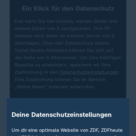
Ein Klick für den Datenschutz
Erst wenn Sie hier klicken, werden Bilder und
andere Daten von X nachgeladen. Ihre IP-
Adresse wird dabei an externe Server von X
übertragen. Über den Datenschutz dieses
Social Media-Anbieters können Sie sich auf
der Seite von X informieren. Um Ihre künftigen
Besuche zu erleichtern, speichern wir Ihre
Zustimmung in den
Datenschutzeinstellungen
.
Ihre Zustimmung können Sie im Bereich
„Meine News“ jederzeit widerrufen.
X-Inhalte anzeigen
Deine Datenschutzeinstellungen
Datenschutzeinstellungen anpassen
Um dir eine optimale Website von ZDF, ZDFheute