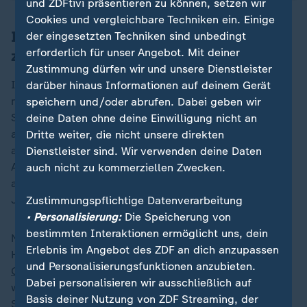
und ZDFtivi präsentieren zu können, setzen wir
Cookies und vergleichbare Techniken ein. Einige
Israel: Huthi schmuggeln Waffen über
der eingesetzten Techniken sind unbedingt
erforderlich für unser Angebot. Mit deiner
zivile Infrastruktur
Zustimmung dürfen wir und unsere Dienstleister
Israel warf der Huthi-Miliz vor, zivile Infrastruktur für
darüber hinaus Informationen auf deinem Gerät
militärische Zwecke zu nutzen, etwa für den
speichern und/oder abrufen. Dabei geben wir
Schmuggel von Waffen aus dem Iran. Sie habe
deine Daten ohne deine Einwilligung nicht an
außerdem Israel wiederholt mit Drohnen und Raketen
Dritte weiter, die nicht unsere direkten
angegriffen. Im Großraum Tel Aviv hatte es wegen der
Dienstleister sind. Wir verwenden deine Daten
Angriffe zuletzt häufig Raketenalarm gegeben, so
auch nicht zu kommerziellen Zwecken.
auch wieder in der Nacht nach Israels Gegenschlag im
Jemen.
Zustimmungspflichtige Datenverarbeitung
• Personalisierung:
Die Speicherung von
bestimmten Interaktionen ermöglicht uns, dein
Nachdem das israelische Militär die beiden
Erlebnis im Angebot des ZDF an dich anzupassen
Hauptfeinde an seinen Landesgrenzen - die Hamas im
und Personalisierungsfunktionen anzubieten.
Gazastreifen
und die Hisbollah im
Libanon
-
Dabei personalisieren wir ausschließlich auf
weitgehend besiegt hat und der Erzfeind Iran auch in
Basis deiner Nutzung von ZDF Streaming, der
Syrien
mit dem Sturz von Machthaber Baschar al-