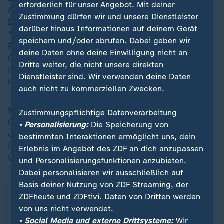
erforderlich für unser Angebot. Mit deiner
Angelegenheiten (OCHA), Tom Fletcher, begrüßte
Zustimmung dürfen wir und unsere Dienstleister
Israels Ankündigung einer täglichen mehrstündigen
darüber hinaus Informationen auf deinem Gerät
"Pause" der Kampfhandlungen in dem
speichern und/oder abrufen. Dabei geben wir
Palästinensergebiet. Fletcher schrieb am Sonntag im
deine Daten ohne deine Einwilligung nicht an
Onlinedienst X, er stehe im Kontakt mit den UN-
Dritte weiter, die nicht unsere direkten
Helfern vor Ort, die "alles tun werden, um so viele
Dienstleister sind. Wir verwenden deine Daten
hungernde Menschen wie möglich zu erreichen".
auch nicht zu kommerziellen Zwecken.
Wegen der verheerenden humanitären Lage im
Zustimmungspflichtige Datenverarbeitung
Gazastreifen war
Israel
in den vergangenen Tagen
• Personalisierung:
Die Speicherung von
unter wachsenden Druck geraten. Mehr als hundert
bestimmten Interaktionen ermöglicht uns, dein
Hilfsorganisationen hatten vor einem "massenhaften
Erlebnis im Angebot des ZDF an dich anzupassen
Verhungern" in dem Palästinensergebiet gewarnt.
und Personalisierungsfunktionen anzubieten.
Dabei personalisieren wir ausschließlich auf
Basis deiner Nutzung von ZDF Streaming, der
ZDFheute und ZDFtivi. Daten von Dritten werden
von uns nicht verwendet.
• Social Media und externe Drittsysteme:
Wir