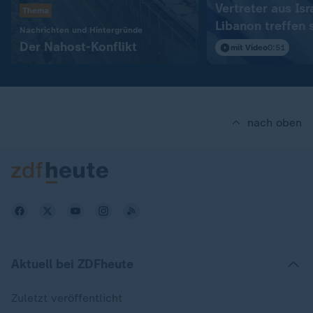
Vertreter aus Isr
Thema
Libanon treffen 
:
Nachrichten und Hintergründe
in Rom
Der Nahost-Konflikt
mit Video
0:51
nach oben
Aktuell bei ZDFheute
Zuletzt veröffentlicht