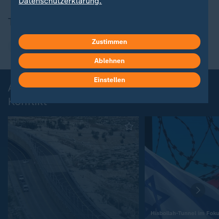
Datenschutzerklärung.
Themen
Zustimmen
Nahost-Konflikt
Israel
Ablehnen
Einstellen
Aktuelle Nachrichten zum Nahost-
Konflikt
Hisbollah-Tunnel im Fok