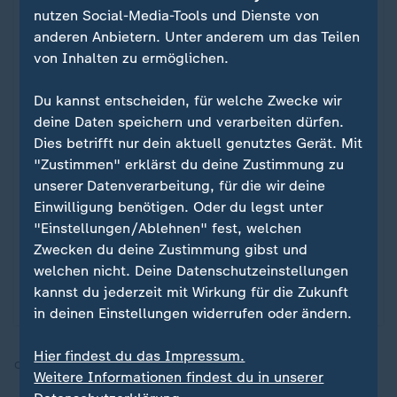
nutzen Social-Media-Tools und Dienste von
anderen Anbietern. Unter anderem um das Teilen
von Inhalten zu ermöglichen.
Du kannst entscheiden, für welche Zwecke wir
deine Daten speichern und verarbeiten dürfen.
Liveblog
Dies betrifft nur dein aktuell genutztes Gerät. Mit
Friedensplan für Gazastreifen
"Zustimmen" erklärst du deine Zustimmung zu
Liveblog: Aktuelle Nachrichten zum
:
unserer Datenverarbeitung, für die wir deine
Nahost-Konflikt
Einwilligung benötigen. Oder du legst unter
"Einstellungen/Ablehnen" fest, welchen
Seit dem 10. Oktober herrscht eine Waffenruhe
Zwecken du deine Zustimmung gibst und
zwischen Israel und der Hamas - und hat damit
welchen nicht. Deine Datenschutzeinstellungen
den Krieg in Nahost unterbrochen. Doch die
kannst du jederzeit mit Wirkung für die Zukunft
Feuerpause scheint fragil. Die News im Blog.
in deinen Einstellungen widerrufen oder ändern.
Hier findest du das Impressum.
Quelle:
AFP, Reuters, ZDF
Weitere Informationen findest du in unserer