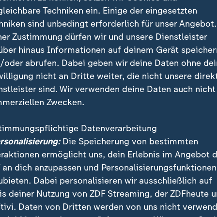
gleichbare Techniken ein. Einige der eingesetzten
hniken sind unbedingt erforderlich für unser Angebot.
r den militärischen Schutz von Grön
ner Zustimmung dürfen wir und unsere Dienstleister
über hinaus Informationen auf deinem Gerät speicher
?
/oder abrufen. Dabei geben wir deine Daten ohne de
willigung nicht an Dritte weiter, die nicht unsere direk
ng der
Nato
1949 ist auch die Arktisinsel Grönland Na
nstleister sind. Wir verwenden deine Daten auch nicht
ändig ist der Oberbefehlshaber der alliierten Streitkrä
merziellen Zwecken.
r ein US-General. Dessen Verantwortungsgebiet reic
an den Nordpol.
timmungspflichtige Datenverarbeitung
ersonalisierung:
Die Speicherung von bestimmten
Ende der Nato, wenn Trump Grönland übernimmt?
eraktionen ermöglicht uns, dein Erlebnis im Angebot 
 an dich anzupassen und Personalisierungsfunktionen
e USA und das Königreich
Dänemark
1951 ein
ubieten. Dabei personalisieren wir ausschließlich auf
bkommen für Grönland geschlossen. Die halbautonom
is deiner Nutzung von ZDF Streaming, der ZDFheute 
lt im Jahr 2004 ein Mitspracherecht. Das Abkommen 
tivi. Daten von Dritten werden von uns nicht verwend
n auf der Arktisinsel zu errichten und - de facto - die