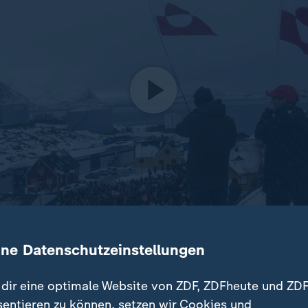
ine Datenschutzeinstellungen
Dänemark protestieren Tausende Menschen gegen Trumps B
dir eine optimale Website von ZDF, ZDFheute und ZDF
sentieren zu können, setzen wir Cookies und