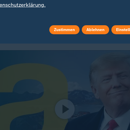
enschutzerklärung.
, dass sie nicht wieder größer werden könnte", sagte 
 vor allem in der Pituffik Space Base, früher Luftwaf
Zustimmen
Ablehnen
Einstel
ie Raketenabwehr und Radarüberwachung wichtig.