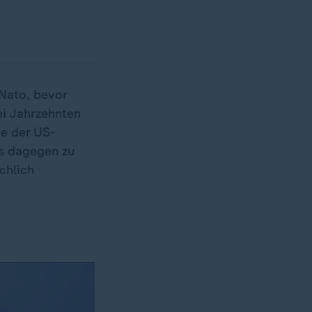
 Nato, bevor
ei Jahrzehnten
e der US-
as dagegen zu
chlich