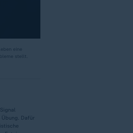
leben eine
bleme stellt.
Signal
n Übung. Dafür
istische