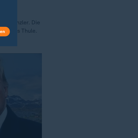
der Kanzler. Die
fenbasis Thule.
len