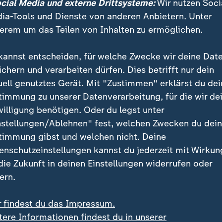
ocial Media und externe Drittsysteme:
Wir nutzen Soci
u übernehmen.
ia-Tools und Dienste von anderen Anbietern. Unter
erem um das Teilen von Inhalten zu ermöglichen.
präsenz auf Grönland in Zahlen - wie
kannst entscheiden, für welche Zwecke wir deine Dat
ind stationiert?
ichern und verarbeiten dürfen. Dies betrifft nur dein
uell genutztes Gerät. Mit "Zustimmen" erklärst du dei
hatten die USA viel mehr Militär als jetzt auf Grönlan
timmung zu unserer Datenverarbeitung, für die wir de
(CDU) nannte am Montag eine Zahl von einst mehr al
willigung benötigen. Oder du legst unter
nstellungen/Ablehnen" fest, welchen Zwecken du dei
timmung gibst und welchen nicht. Deine
enschutzeinstellungen kannst du jederzeit mit Wirkun
zurzeit unter 200 (Soldaten). Also
 die Zukunft in deinen Einstellungen widerrufen oder
htlich ist die Bedrohungsanalyse a
ern.
ten Staaten selbst nicht so dramati
r findest du das Impressum.
ugenblick vorgetragen wird.
tere Informationen findest du in unserer