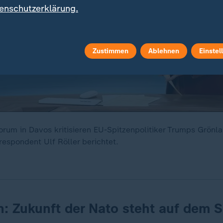
enschutzerklärung.
Zustimmen
Ablehnen
Einstel
orum in Davos kritisieren EU-Spitzenpolitiker Trumps Grönl
respondent Ulf Röller berichtet.
 Zukunft der Nato steht auf dem S