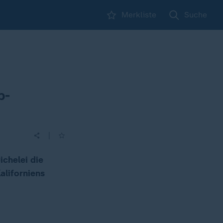
Merkliste
Suche
p-
|
chelei die
aliforniens