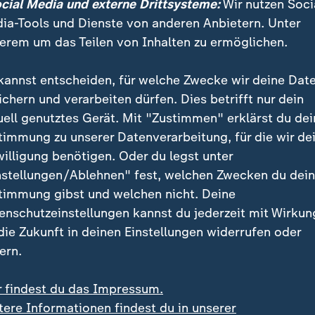
ocial Media und externe Drittsysteme:
Wir nutzen Soci
ia-Tools und Dienste von anderen Anbietern. Unter
erem um das Teilen von Inhalten zu ermöglichen.
eit, ernst zu machen und mit der
nschaft Schluss zu machen. Es ist 
kannst entscheiden, für welche Zwecke wir deine Dat
ehen, standhaft zu sein und Rückgra
ichern und verarbeiten dürfen. Dies betrifft nur dein
uell genutztes Gerät. Mit "Zustimmen" erklärst du dei
timmung zu unserer Datenverarbeitung, für die wir de
willigung benötigen. Oder du legst unter
nstellungen/Ablehnen" fest, welchen Zwecken du dei
timmung gibst und welchen nicht. Deine
enschutzeinstellungen kannst du jederzeit mit Wirkun
 die Zukunft in deinen Einstellungen widerrufen oder
ern.
r findest du das Impressum.
tere Informationen findest du in unserer