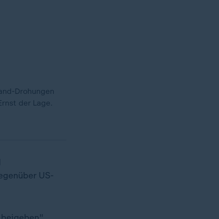
nland-Drohungen
Ernst der Lage.
d
gegenüber US-
 beigeben",