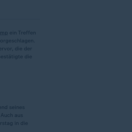
ump
ein Treffen
vorgeschlagen.
rvor, die der
bestätigte die
end seines
. Auch aus
stag in die