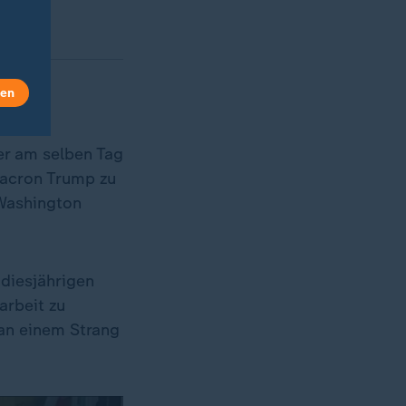
len
er am selben Tag
Macron Trump zu
 Washington
diesjährigen
arbeit zu
an einem Strang