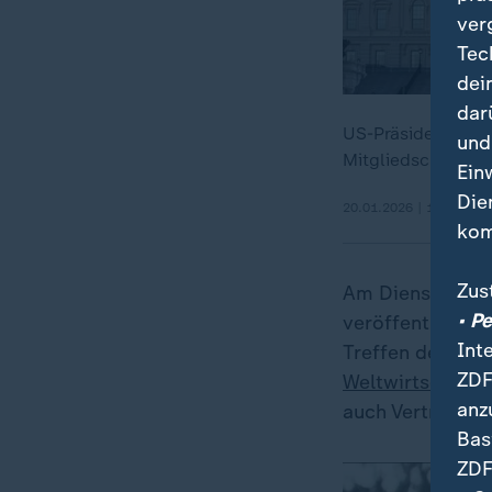
ver
Tec
dei
dar
US-Präsident Trum
und
Mitgliedschaft so
Ein
Die
20.01.2026 | 1:19 min
kom
Zus
Am Dienstagvorm
• P
veröffentlicht, 
Int
Treffen der gro
ZDF
Weltwirtschafts
anz
auch Vertreter 
Bas
ZDF