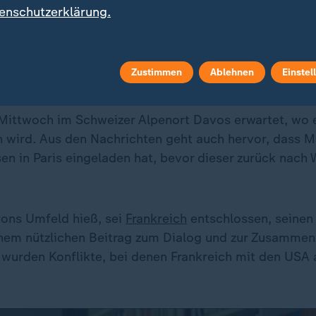
enschutzerklärung.
Zustimmen
Ablehnen
Einstel
l mit Trump zu Abend essen
ittwoch im Schweizer Alpenort Davos erwartet, wo 
n wird. Aus den Nachrichten geht auch hervor, dass 
n in Paris eingeladen hat, bevor dieser zurück nach
ons Umfeld hieß, sei
Frankreich
entschlossen, seinen 
inem nützlichen Beitrag zum Dialog und zur Zusammen
wurden Konflikte, bei denen Frankreich mit den USA 