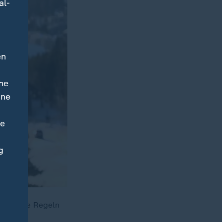
al-
en
ne
ine
ne
g
 an keine Regeln