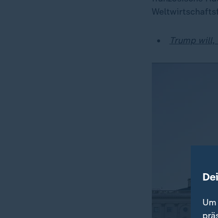
Weltwirtschafts
Trump will,
De
Um 
prä