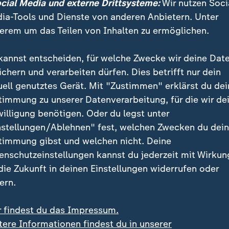
ocial Media und externe Drittsysteme:
Wir nutzen Soci
ia-Tools und Dienste von anderen Anbietern. Unter
erem um das Teilen von Inhalten zu ermöglichen.
kannst entscheiden, für welche Zwecke wir deine Dat
ichern und verarbeiten dürfen. Dies betrifft nur dein
uell genutztes Gerät. Mit "Zustimmen" erklärst du dei
timmung zu unserer Datenverarbeitung, für die wir de
willigung benötigen. Oder du legst unter
nstellungen/Ablehnen" fest, welchen Zwecken du dei
timmung gibst und welchen nicht. Deine
enschutzeinstellungen kannst du jederzeit mit Wirkun
 die Zukunft in deinen Einstellungen widerrufen oder
ern.
r findest du das Impressum.
habe die USA davor gewarnt, ein Land zu werden, das sich
tere Informationen findest du in unserer
 die Europäer bedroht, sagt ZDF-Korrespondent Ulf Röller.