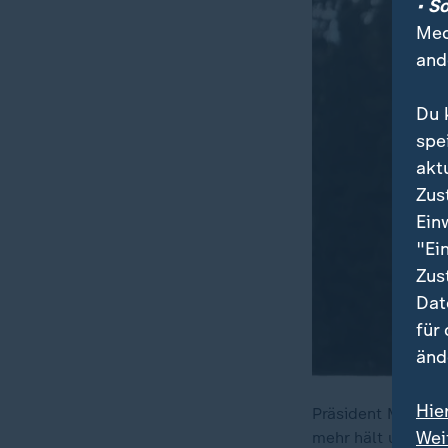
• S
Med
and
Du 
spe
akt
Zus
Ein
"Ei
Zus
Dat
für
änd
Hie
Präsident Macron 
Wei
mehr hält und das