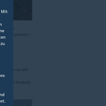
 Mit
n
den. Die
ine
wurde eingeladen.
ten
 zu
der
regt Macron ein
des
nde des
 seiner Ansicht
und
et.