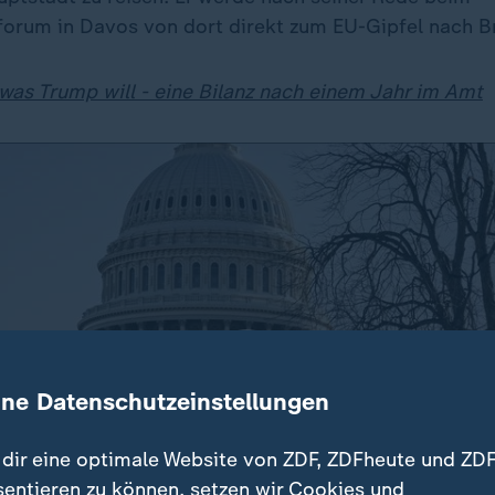
forum in Davos von dort direkt zum EU-Gipfel nach Br
 was Trump will - eine Bilanz nach einem Jahr im Amt
ine Datenschutzeinstellungen
dir eine optimale Website von ZDF, ZDFheute und ZDF
sentieren zu können, setzen wir Cookies und