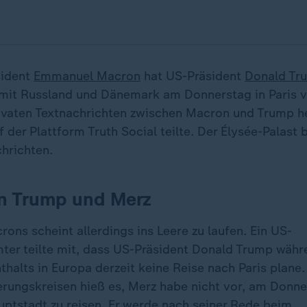
sident
Emmanuel Macron
hat US-Präsident
Donald Tr
mit Russland und Dänemark am Donnerstag in Paris 
ivaten Textnachrichten zwischen Macron und Trump he
 der Plattform Truth Social teilte. Der Élysée-Palast 
chrichten.
n Trump und Merz
ons scheint allerdings ins Leere zu laufen. Ein US-
er teilte mit, dass US-Präsident Donald Trump währ
halts in Europa derzeit keine Reise nach Paris plane
rungskreisen hieß es, Merz habe nicht vor, am Donner
uptstadt zu reisen. Er werde nach seiner Rede beim