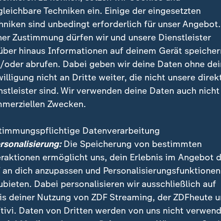
gleichbare Techniken ein. Einige der eingesetzten
hniken sind unbedingt erforderlich für unser Angebot.
ner Zustimmung dürfen wir und unsere Dienstleister
über hinaus Informationen auf deinem Gerät speicher
p plant einen "Friedensrat" und hat über 60 Länder eingela
/oder abrufen. Dabei geben wir deine Daten ohne de
ll mehr als eine Milliarde Dollar kosten. Auch Deutschland 
willigung nicht an Dritte weiter, die nicht unsere direk
nstleister sind. Wir verwenden deine Daten auch nicht
merziellen Zwecken.
timmungspflichtige Datenverarbeitung
ittag hatte Trump auf seinem Online-Sprachrohr Bil
ersonalisierung:
Die Speicherung von bestimmten
die Textnachrichten von Macron zeigen sollen. Darin 
eraktionen ermöglicht uns, dein Erlebnis im Angebot 
ßen westlichen Industrienationen in Paris nach dem E
 an dich anzupassen und Personalisierungsfunktionen
forums in Davos
an. Hinzustoßen sollen demnach nach
ubieten. Dabei personalisieren wir ausschließlich auf
der
Ukraine
, Dänemarks, Syriens und Russlands.
is deiner Nutzung von ZDF Streaming, der ZDFheute 
tivi. Daten von Dritten werden von uns nicht verwend