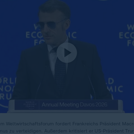
im Weltwirtschaftsforum fordert Frankreichs Präsident Macr
smus zu verteidigen. Außerdem kritisiert er US-Präsident Tr