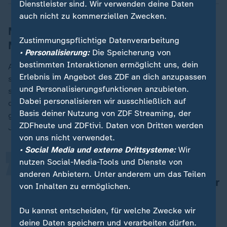
Dienstleister sind. Wir verwenden deine Daten
auch nicht zu kommerziellen Zwecken.
Mehrheit der Amerikaner lehnt Trumps
Zustimmungspflichtige Datenverarbeitung
Migrationspolitik ab
• Personalisierung:
Die Speicherung von
bestimmten Interaktionen ermöglicht uns, dein
Alyssa Farrah Griffin, die in Trumps erster Amtszeit die
Erlebnis im Angebot des ZDF an dich anzupassen
strategische Kommunikation im Weißen Haus leitete,
und Personalisierungsfunktionen anzubieten.
sagt: "Mit seinen durchschlagenden Strafzöllen hat er
„
Dabei personalisieren wir ausschließlich auf
der amerikanischen Industrieproduktion eher
Basis deiner Nutzung von ZDF Streaming, der
geschadet, es gab keinen massiven Zuwachs bei den
ZDFheute und ZDFtivi. Daten von Dritten werden
Jobs."
von uns nicht verwendet.
• Social Media und externe Drittsysteme:
Wir
nutzen Social-Media-Tools und Dienste von
Die Lebenshaltungskosten sind
anderen Anbietern. Unter anderem um das Teilen
unglaublich hoch. Das wird ihm mehr
von Inhalten zu ermöglichen.
schaden als jedes andere Thema.
Du kannst entscheiden, für welche Zwecke wir
Alyssa Farrah Griffin, frühere Leiterin für strategische
deine Daten speichern und verarbeiten dürfen.
Kommunikation im Weißen Haus