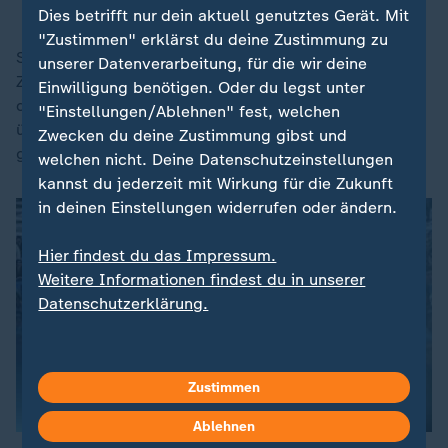
Dies betrifft nur dein aktuell genutztes Gerät. Mit
"Zustimmen" erklärst du deine Zustimmung zu
Selbst Trumps hartes Vorgehen in der
unserer Datenverarbeitung, für die wir deine
Zuwanderungspolitik lehnt mittlerweile eine Mehrheit
Einwilligung benötigen. Oder du legst unter
der Amerikaner ab. 53 Prozent halten sie für
"Einstellungen/Ablehnen" fest, welchen
überzogen, 36 Prozent für angemessen, 10 Prozent
Zwecken du deine Zustimmung gibst und
gehen sie nicht weit genug.
welchen nicht. Deine Datenschutzeinstellungen
kannst du jederzeit mit Wirkung für die Zukunft
in deinen Einstellungen widerrufen oder ändern.
Hier findest du das Impressum.
Weitere Informationen findest du in unserer
Datenschutzerklärung.
Zustimmen
Ablehnen