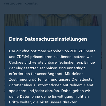
vergrößern konnte.
Deine Datenschutzeinstellungen
Um dir eine optimale Website von ZDF, ZDFheute
und ZDFtivi präsentieren zu können, setzen wir
Cookies und vergleichbare Techniken ein. Einige
der eingesetzten Techniken sind unbedingt
erforderlich für unser Angebot. Mit deiner
Ein Jahr nach Beginn seiner zweiten Amtszeit hält Donald
Zustimmung dürfen wir und unsere Dienstleister
Trump Europa und die Welt in Atem. Die internationale,
darüber hinaus Informationen auf deinem Gerät
regelbasierte Ordnung gerät ins Wanken, auch die US-
speichern und/oder abrufen. Dabei geben wir
Demokratie steht unter Druck.
deine Daten ohne deine Einwilligung nicht an
20.01.2026 | 2:42 min
Dritte weiter, die nicht unsere direkten