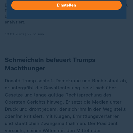
Einstellen
Die Tötung einer Frau durch einen ICE-Agenten löst in den USA
Proteste aus. Wie viel Macht hat die Einwanderungsbehörde?
Und wie gefährlich sind die Proteste für Trump? ZDFheute live
analysiert.
10.01.2026 | 27:51 min
Schmeicheln befeuert Trumps
Machthunger
Donald Trump schleift Demokratie und Rechtsstaat ab,
er untergräbt die Gewaltenteilung, setzt sich über
Gesetze und lange gültige Rechtsprechung des
Obersten Gerichts hinweg. Er setzt die Medien unter
Druck und droht jedem, der sich ihm in den Weg stellt
oder ihn kritisiert, mit Klagen, Ermittlungsverfahren
und staatlichen Zwangsmaßnahmen. Der Präsident
versucht, seinen Willen mit den Mitteln der