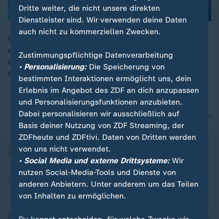
Dritte weiter, die nicht unsere direkten
Dienstleister sind. Wir verwenden deine Daten
auch nicht zu kommerziellen Zwecken.
Von der Leyen habe betont, dass Europa Sicherheit in
der Arktis wichtig sei, so ZDF-Korrespondent Röller.
00:15
Zustimmungspflichtige Datenverarbeitung
Gleichzeitig habe sie auf die territoriale Integrität
• Personalisierung:
Die Speicherung von
Grönlands gepocht.
bestimmten Interaktionen ermöglicht uns, dein
Erlebnis im Angebot des ZDF an dich anzupassen
und Personalisierungsfunktionen anzubieten.
Dabei personalisieren wir ausschließlich auf
nach oben
Basis deiner Nutzung von ZDF Streaming, der
ZDFheute und ZDFtivi. Daten von Dritten werden
von uns nicht verwendet.
• Social Media und externe Drittsysteme:
Wir
nutzen Social-Media-Tools und Dienste von
anderen Anbietern. Unter anderem um das Teilen
von Inhalten zu ermöglichen.
Aktuell bei ZDFheute