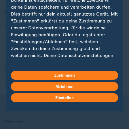
Du kannst entscheiden, für welche Zwecke wir
deine Daten speichern und verarbeiten dürfen.
Zuletzt veröffentlicht
Dies betrifft nur dein aktuell genutztes Gerät. Mit
"Zustimmen" erklärst du deine Zustimmung zu
Aktuelle Sendungs-Videos
unserer Datenverarbeitung, für die wir deine
Einwilligung benötigen. Oder du legst unter
ZDFheute Stories
"Einstellungen/Ablehnen" fest, welchen
Zwecken du deine Zustimmung gibst und
Themen im Überblick
welchen nicht. Deine Datenschutzeinstellungen
kannst du jederzeit mit Wirkung für die Zukunft
ZDFheute Update
in deinen Einstellungen widerrufen oder ändern.
Zustimmen
ZDFheute Apps
Hier findest du das Impressum.
Ablehnen
Weitere Informationen findest du in unserer
Datenschutzerklärung.
Einstellen
Nutzungsbedingungen
Datenschutz
Datenschutzeinstellungen
Impressum