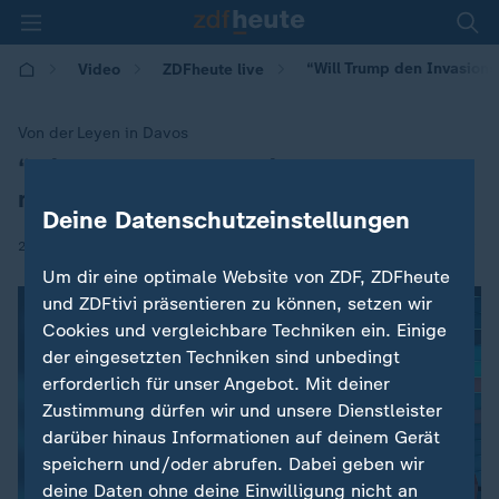
“Will Trump den Invasion
Video
ZDFheute live
Von der Leyen in Davos
“Will Trump den Invasionsgrund
:
nehmen“
Deine Datenschutzeinstellungen
|
20.01.2026 | 10:23
Um dir eine optimale Website von ZDF, ZDFheute
und ZDFtivi präsentieren zu können, setzen wir
Cookies und vergleichbare Techniken ein. Einige
der eingesetzten Techniken sind unbedingt
erforderlich für unser Angebot. Mit deiner
Zustimmung dürfen wir und unsere Dienstleister
darüber hinaus Informationen auf deinem Gerät
speichern und/oder abrufen. Dabei geben wir
deine Daten ohne deine Einwilligung nicht an