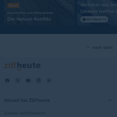
Vertreter aus Isr
Thema
Libanon treffen 
:
Nachrichten und Hintergründe
in Rom
Der Nahost-Konflikt
mit Video
0:51
nach oben
Aktuell bei ZDFheute
Zuletzt veröffentlicht