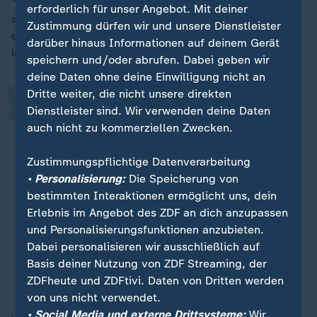
"diese Waffenruhe durchaus die Hamas im Vorteil
„
erforderlich für unser Angebot. Mit deiner
sieht." Denn die radikalislamische Terrororganisation
Zustimmung dürfen wir und unsere Dienstleister
erreiche die Ziele, die sie in den letzten Monaten
darüber hinaus Informationen auf deinem Gerät
immer wieder gefordert habe.
speichern und/oder abrufen. Dabei geben wir
deine Daten ohne deine Einwilligung nicht an
Dritte weiter, die nicht unsere direkten
Die Hamas bekommt jetzt Ruhe, ihre
Dienstleister sind. Wir verwenden deine Daten
Strukturen möglicherweise für ein
auch nicht zu kommerziellen Zwecken.
paar Wochen wieder aufzubauen,
Zustimmungspflichtige Datenverarbeitung
während andererseits die israelische
• Personalisierung:
Die Speicherung von
Regierung ihrer Bevölkerung
bestimmten Interaktionen ermöglicht uns, dein
versprochen hat, dass diese
Erlebnis im Angebot des ZDF an dich anzupassen
Organisation zerschlagen werden
und Personalisierungsfunktionen anzubieten.
wird.
Dabei personalisieren wir ausschließlich auf
Basis deiner Nutzung von ZDF Streaming, der
Guido Steinberg, Nahost-Experte
ZDFheute und ZDFtivi. Daten von Dritten werden
von uns nicht verwendet.
• Social Media und externe Drittsysteme:
Wir