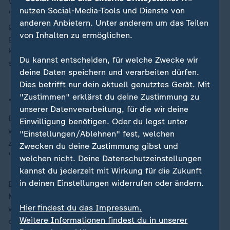
Vor diesem Hintergrund kann sich der Nahost-Experte
nutzen Social-Media-Tools und Dienste von
"sehr gut vorstellen, dass auch die etwas
anderen Anbietern. Unter anderem um das Teilen
gemäßigteren Teile in der israelischen Regierung mit
von Inhalten zu ermöglichen.
großer Unzufriedenheit reagieren" - und versuchen
könnten, diese Waffenruhe dann "doch wieder zu
Du kannst entscheiden, für welche Zwecke wir
stoppen".
deine Daten speichern und verarbeiten dürfen.
Dies betrifft nur dein aktuell genutztes Gerät. Mit
... der aktuellen Situation der Hamas
"Zustimmen" erklärst du deine Zustimmung zu
unserer Datenverarbeitung, für die wir deine
Die Hamas sei "sehr stark geschwächt". Sie hat ihre
Einwilligung benötigen. Oder du legst unter
wichtigsten Anführer und tausende, vermutlich sogar
"Einstellungen/Ablehnen" fest, welchen
zehntausende Kämpfer verloren, erklärt Steinberg.
Zwecken du deine Zustimmung gibst und
"Aber sie ist noch da - und sie kann sich noch halten."
welchen nicht. Deine Datenschutzeinstellungen
kannst du jederzeit mit Wirkung für die Zukunft
in deinen Einstellungen widerrufen oder ändern.
Doch wenn die Hamas durch eine Waffenruhe die
„
Möglichkeit bekäme, die Kontrolle über Gaza
Hier findest du das Impressum.
wiederherzustellen, "dann hat Israel aus meiner Sicht
Weitere Informationen findest du in unserer
diesen Konflikt verloren", so Steinberg.