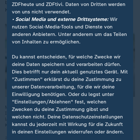
beginnen. Die Eckpunkte dazu haben beide
ZDFheute und ZDFtivi. Daten von Dritten werden
Konfliktparteien aber bislang nicht ausgehandelt.
von uns nicht verwendet.
• Social Media und externe Drittsysteme:
Wir
nutzen Social-Media-Tools und Dienste von
anderen Anbietern. Unter anderem um das Teilen
von Inhalten zu ermöglichen.
Du kannst entscheiden, für welche Zwecke wir
deine Daten speichern und verarbeiten dürfen.
Dies betrifft nur dein aktuell genutztes Gerät. Mit
"Zustimmen" erklärst du deine Zustimmung zu
unserer Datenverarbeitung, für die wir deine
Einwilligung benötigen. Oder du legst unter
"Einstellungen/Ablehnen" fest, welchen
Mit einer erneuten Bodenoffensive im Gazastreifen erhöht
Zwecken du deine Zustimmung gibst und
Israel den Druck auf die islamistische Hamas. „Eine
welchen nicht. Deine Datenschutzeinstellungen
langfristige Strategie ist nicht erkennbar“, so ZDF-
kannst du jederzeit mit Wirkung für die Zukunft
Korrespondent Thomas Reichart.
in deinen Einstellungen widerrufen oder ändern.
20.03.2025 | 3:23 min