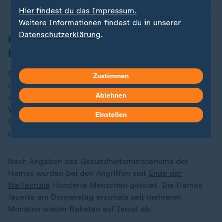
Hier findest du das Impressum.
Weitere Informationen findest du in unserer
Datenschutzerklärung.
Hunderte Tote seit Aufflammen der
Kämpfe
Seit der Nacht zum Dienstag geht Israels Armee im
Zustimmen
Gazastreifen wieder massiv gegen die Hamas vor,
Ablehnen
womit de facto die seit dem 19. Januar geltende
Waffenruhe endete. Dabei operierten israelische
Einstellen
Bodentruppen in verschiedenen Teilen des
Gazastreifens.
Nach Angaben des Gesundheitsministeriums der
Hamas wurden bei den Angriffen seit
Ende der
Waffenruhe
Hunderte Menschen getötet. Die Hamas
feuerte am Donnerstag erstmals seit mehreren
Monaten wieder Raketen auf Israel ab.