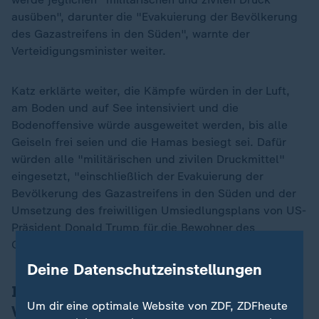
ausüben", darunter die "Evakuierung der Bevölkerung
des Gazastreifens in den Süden", warnte der
Verteidigungsminister weiter.
Katz erklärte weiter, die Kämpfe würden in der Luft,
am Boden und auf See intensiviert und die
Bodenoffensive würde ausgeweitet werden, bis alle
Geiseln frei seien und die Hamas besiegt sei. Dafür
würden alle "militärischen und zivilen Druckmittel"
eingesetzt, "einschließlich der Evakuierung der
Bevölkerung des Gazastreifens in den Süden und der
Umsetzung des freiwilligen Umsiedlungsplans von US-
Präsident
Donald Trump
für die Bewohner des
Gazastreifens", so Katz.
Deine Datenschutzeinstellungen
Israel halte an Witkoff-Plan für
Um dir eine optimale Website von ZDF, ZDFheute
Verhandlungen fest