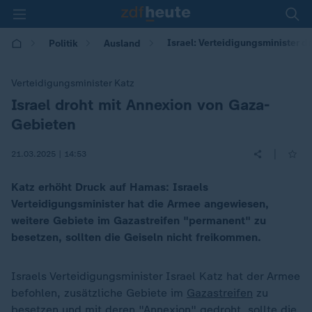
Israel: Verteidigungsminister 
Politik
Ausland
Verteidigungsminister Katz
Israel droht mit Annexion von Gaza-
:
Gebieten
|
21.03.2025 | 14:53
Katz erhöht Druck auf Hamas: Israels
Verteidigungsminister hat die Armee angewiesen,
weitere Gebiete im Gazastreifen "permanent" zu
besetzen, sollten die Geiseln nicht freikommen.
Israels Verteidigungsminister Israel Katz hat der Armee
befohlen, zusätzliche Gebiete im
Gazastreifen
zu
besetzen und mit deren "Annexion" gedroht, sollte die