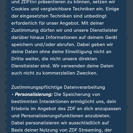
und ZDFtivi präsentieren zu können, setzen wir
Cookies und vergleichbare Techniken ein. Einige
Israel halte am Vorschlag des US-Sondergesandten
der eingesetzten Techniken sind unbedingt
Steve Witkoff fest, alle im Gazastreifen verbliebenen
erforderlich für unser Angebot. Mit deiner
Entführten und Geisel-Leichen in zwei Etappen mit
Zustimmung dürfen wir und unsere Dienstleister
einer dazwischenliegenden Waffenruhe freizulassen,
darüber hinaus Informationen auf deinem Gerät
betonte Katz. Witkoff hatte einen entsprechenden Plan
speichern und/oder abrufen. Dabei geben wir
vor rund drei Wochen vorgelegt.
deine Daten ohne deine Einwilligung nicht an
Dritte weiter, die nicht unsere direkten
Zuletzt hatte er bei einem Vermittlertreffen in Katar
Dienstleister sind. Wir verwenden deine Daten
allerdings einen aktualisierten Plan für eine
auch nicht zu kommerziellen Zwecken.
mehrwöchige Verlängerung der Waffenruhe und die
Freilassung von nur einigen Geiseln im Austausch für
Zustimmungspflichtige Datenverarbeitung
palästinensische Gefangene vorgeschlagen.
• Personalisierung:
Die Speicherung von
bestimmten Interaktionen ermöglicht uns, dein
Die Hamas fordert indes die sofortige Umsetzung einer
Erlebnis im Angebot des ZDF an dich anzupassen
zweiten Phase des Gaza-Deals, die ein Ende des
und Personalisierungsfunktionen anzubieten.
Krieges und den Abzug der israelischen Truppen
Dabei personalisieren wir ausschließlich auf
vorsieht. Sie sollte ursprünglich Anfang März
Basis deiner Nutzung von ZDF Streaming, der