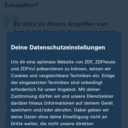
„
Eskalation?
Es wäre zu diesen Angriffen von
Israel auf Gaza in der vergangenen
Nacht nie gekommen, hätte es nicht
Deine Datenschutzeinstellungen
dafür die Rückendeckung aus dem
Weißen Haus, von Donald Trump
Um dir eine optimale Website von ZDF, ZDFheute
gegeben.
und ZDFtivi präsentieren zu können, setzen wir
Cookies und vergleichbare Techniken ein. Einige
Thomas Reichart, ZDF-Korrespondent
der eingesetzten Techniken sind unbedingt
erforderlich für unser Angebot. Mit deiner
Das Weiße Haus hat das inzwischen ja auch bestätigt,
Zustimmung dürfen wir und unsere Dienstleister
hat gesagt, es gab vorher Konsultationen dazu.
darüber hinaus Informationen auf deinem Gerät
speichern und/oder abrufen. Dabei geben wir
Donald Trump hat auf der einen Seite durch massiven
deine Daten ohne deine Einwilligung nicht an
Druck auf
Benjamin Netanjahu
dafür gesorgt, dass es
Dritte weiter, die nicht unsere direkten