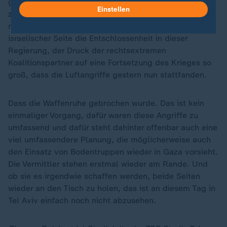
gescheitert sind. Es gab offenbar eine so tiefe Kluft
Einstellen
zwischen Israel und Hamas, dass eine Einigung nicht
möglich war. Und offenbar war insbesondere auf
israelischer Seite die Entschlossenheit in dieser
Regierung, der Druck der rechtsextremen
Koalitionspartner auf eine Fortsetzung des Krieges so
groß, dass die Luftangriffe gestern nun stattfanden.
Dass die Waffenruhe gebrochen wurde. Das ist kein
einmaliger Vorgang, dafür waren diese Angriffe zu
umfassend und dafür steht dahinter offenbar auch eine
viel umfassendere Planung, die möglicherweise auch
den Einsatz von Bodentruppen wieder in Gaza vorsieht.
Die Vermittler stehen erstmal wieder am Rande. Und
ob sie es irgendwie schaffen werden, beide Seiten
wieder an den Tisch zu holen, das ist an diesem Tag in
Tel Aviv einfach noch nicht abzusehen.