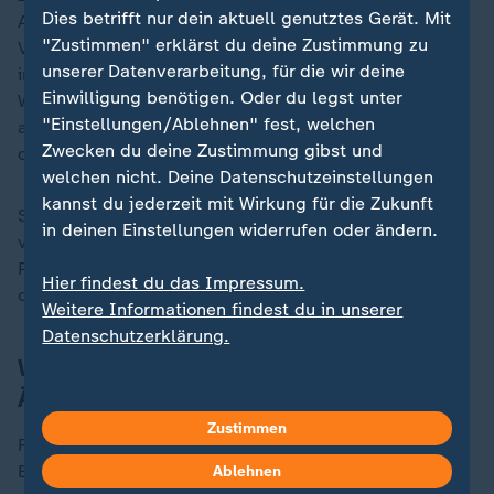
Dies betrifft nur dein aktuell genutztes Gerät. Mit
Alle haben im Grunde darauf gehofft, dass die
"Zustimmen" erklärst du deine Zustimmung zu
Verhandlungen um die Freilassung weiterer Geiseln
unserer Datenverarbeitung, für die wir deine
irgendwie doch zu einer Lösung kommen würden. Die
Einwilligung benötigen. Oder du legst unter
Wiederaufnahme des Krieges, das hatten viele
"Einstellungen/Ablehnen" fest, welchen
ausgeschlossen oder hatten jedenfalls darauf gehofft,
Zwecken du deine Zustimmung gibst und
dass das nicht stattfinden würde.
welchen nicht. Deine Datenschutzeinstellungen
kannst du jederzeit mit Wirkung für die Zukunft
Stattdessen hat offenbar der neue Armeechef schon
in deinen Einstellungen widerrufen oder ändern.
vor einer Woche, so berichten es israelische Medien,
Pläne für neue Angriffe in Gaza vorgelegt. Die wurden
Hier findest du das Impressum.
dann gestern Abend abgesegnet.
Weitere Informationen findest du in unserer
Datenschutzerklärung.
Was heißt das für die Vermittlung durch
Ägypten und Katar?
Zustimmen
Für die Vermittler bedeutet das erstmal, dass ihre
Bemühungen um eine Fortsetzung der Waffenruhe
Ablehnen