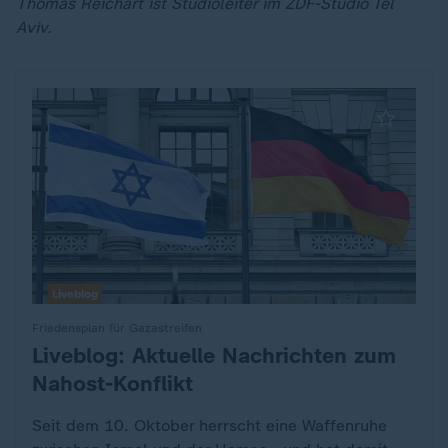
Thomas Reichart ist Studioleiter im ZDF-Studio Tel
Aviv.
Liveblog
Friedensplan für Gazastreifen
Liveblog: Aktuelle Nachrichten zum
:
Nahost-Konflikt
Seit dem 10. Oktober herrscht eine Waffenruhe