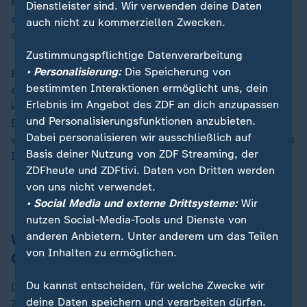
Mitte Januar überhaupt zu dieser Waffenruhe kam,
Dienstleister sind. Wir verwenden deine Daten
aber er hat immer auch vehementen Druck ausgeübt
auch nicht zu kommerziellen Zwecken.
auf die Hamas.
Zustimmungspflichtige Datenverarbeitung
• Personalisierung:
Die Speicherung von
Er hat diesen Vorschlag der Räumung Gazas gemacht,
bestimmten Interaktionen ermöglicht uns, dein
eine Riviera am Mittelmeer. Und Israels Regierung
Erlebnis im Angebot des ZDF an dich anzupassen
kann sicher davon ausgehen, mehr als zuvor mit der
und Personalisierungsfunktionen anzubieten.
Biden-Administration, dass die Trump-Regierung in
Dabei personalisieren wir ausschließlich auf
weiten Teilen und vollumfänglich hinter dem steht, was
Basis deiner Nutzung von ZDF Streaming, der
Israel macht, das betrifft auch Waffenlieferungen.
ZDFheute und ZDFtivi. Daten von Dritten werden
von uns nicht verwendet.
Trump postet bizarres KI-Video zu Gaza-Plan
• Social Media und externe Drittsysteme:
Wir
nutzen Social-Media-Tools und Dienste von
anderen Anbietern. Unter anderem um das Teilen
Wie blickt die Bevölkerung in Israel und
von Inhalten zu ermöglichen.
Gaza auf die Entwicklung?
Du kannst entscheiden, für welche Zwecke wir
Diese Eskalation kommt eigentlich für die
deine Daten speichern und verarbeiten dürfen.
Zivilbevölkerung in Israel und in Gaza überraschend.