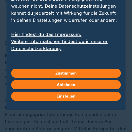
Glodzinski vom auslandsjournal.
welchen nicht. Deine Datenschutzeinstellungen
kannst du jederzeit mit Wirkung für die Zukunft
Arsenal-Fans haben mit Bayern "noch eine
in deinen Einstellungen widerrufen oder ändern.
Rechnung offen"
Hier findest du das Impressum.
Weitere Informationen findest du in unserer
Zahl des Tages
Datenschutzerklärung.
5
Milliarden Euro. Vor einigen Tagen hatte
Forschungsministerin Dorothee Bär (CSU)
angekündigt, die deutschen Mittel für die Europäische
Zustimmen
Weltraumorganisation ESA deutlich aufstocken zu
wollen.
Ablehnen
Einstellen
Ab heute treffen sich die Raumfahrtminister der ESA-
Mitgliedstaaten in Bremen, um die
Finanzierungsprioritäten für die kommenden Jahre
festzulegen. Deutschland dürfte mit der von Bär
angestrebten Aufstockung der Mittel in Europa bei den