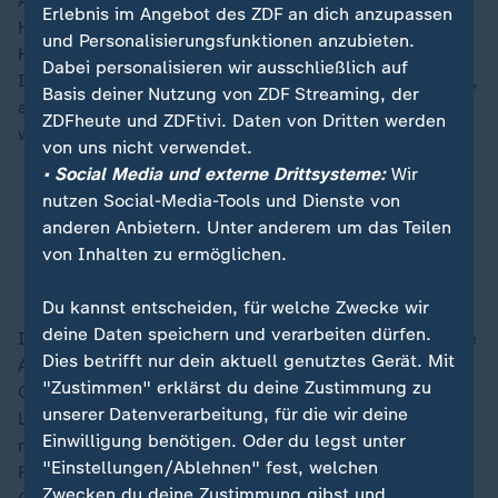
Auswahl des Deutschen Handball-Bundes will den
Erlebnis im Angebot des ZDF an dich anzupassen
Heimvorteil nutzen, das erklärte Ziel ist der Einzug ins
und Personalisierungsfunktionen anzubieten.
Halbfinale. Zum Auftakt geht es in Stuttgart gegen
Dabei personalisieren wir ausschließlich auf
Island. Autor Erik Eggers stellt das deutsche Team vor,
Basis deiner Nutzung von ZDF Streaming, der
außerdem haben wir für Sie alles zusammengetragen,
ZDFheute und ZDFtivi. Daten von Dritten werden
was man über das Turnier wissen muss.
von uns nicht verwendet.
• Social Media und externe Drittsysteme:
Wir
FAQ: Was Sie über die Handball-WM der Frauen
nutzen Social-Media-Tools und Dienste von
wissen müssen
anderen Anbietern. Unter anderem um das Teilen
Handballerinnen wollen mit Spielfreude zur
von Inhalten zu ermöglichen.
Medaille
Du kannst entscheiden, für welche Zwecke wir
deine Daten speichern und verarbeiten dürfen.
In der
Champions League
hat Eintracht Frankfurt heute
Dies betrifft nur dein aktuell genutztes Gerät. Mit
Abend den italienischen Klub Atalanta Bergamo zu
"Zustimmen" erklärst du deine Zustimmung zu
Gast, der FC Bayern gastiert beim FC Arsenal in
unserer Datenverarbeitung, für die wir deine
London. Die Fans der Engländer finden, dass ihr Klub
Einwilligung benötigen. Oder du legst unter
noch eine Rechnung offen hat mit dem deutschen
"Einstellungen/Ablehnen" fest, welchen
Rekordmeister - wieso, erklärt Autor Alexander
Zwecken du deine Zustimmung gibst und