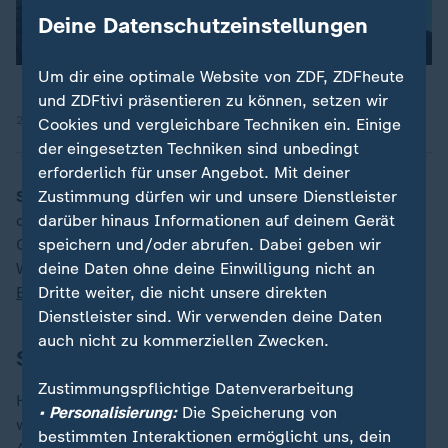
Deine Datenschutzeinstellungen
Um dir eine optimale Website von ZDF, ZDFheute
und ZDFtivi präsentieren zu können, setzen wir
25.11.2025 | 12:42 min
Cookies und vergleichbare Techniken ein. Einige
der eingesetzten Techniken sind unbedingt
erforderlich für unser Angebot. Mit deiner
Starmer im Stimmungstief:
Kurz vor der Präsentation
Zustimmung dürfen wir und unsere Dienstleister
des Budgets 2025 wächst die Verunsicherung in
darüber hinaus Informationen auf deinem Gerät
Großbritannien. Die Labour-Partei schwankt, die
speichern und/oder abrufen. Dabei geben wir
Wirtschaft schwächelt - und Nigel Farage profitiert.
deine Daten ohne deine Einwilligung nicht an
Britta Jäger mit der Analyse.
Dritte weiter, die nicht unsere direkten
Dienstleister sind. Wir verwenden deine Daten
auch nicht zu kommerziellen Zwecken.
Sportlich in den Tag
Zustimmungspflichtige Datenverarbeitung
Heute beginnt die
Handball-WM der Frauen
. Gespielt
• Personalisierung:
Die Speicherung von
wird in den Niederlanden - und in Deutschland. Die
bestimmten Interaktionen ermöglicht uns, dein