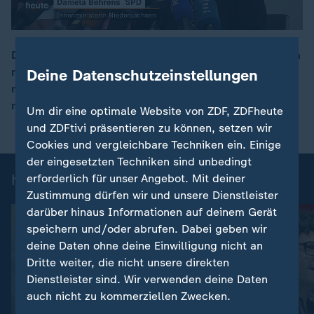
Durch Schüsse sind in einer Mutter-Kind-Einrichtung im
niedersächsischen Stade sechs Menschen getötet und
Deine Datenschutzeinstellungen
00:17
mehrere teils schwer verletzt worden. Der
mutmaßliche Schütze wurde festgenommen.
Um dir eine optimale Website von ZDF, ZDFheute
und ZDFtivi präsentieren zu können, setzen wir
Cookies und vergleichbare Techniken ein. Einige
der eingesetzten Techniken sind unbedingt
heute 19:00 Uhr: Einzelbeiträge
erforderlich für unser Angebot. Mit deiner
Zustimmung dürfen wir und unsere Dienstleister
darüber hinaus Informationen auf deinem Gerät
speichern und/oder abrufen. Dabei geben wir
deine Daten ohne deine Einwilligung nicht an
Dritte weiter, die nicht unsere direkten
Dienstleister sind. Wir verwenden deine Daten
auch nicht zu kommerziellen Zwecken.