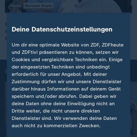
Wegen der enormen Hitze suchen viele Menschen
Deine Datenschutzeinstellungen
Abkühlung im Wasser. Tausende zog es etwa zu den
00:16
Stränden an Nord- und Ostsee.
Um dir eine optimale Website von ZDF, ZDFheute
und ZDFtivi präsentieren zu können, setzen wir
Cookies und vergleichbare Techniken ein. Einige
der eingesetzten Techniken sind unbedingt
heute 19:00 Uhr: Einzelbeiträge
erforderlich für unser Angebot. Mit deiner
Zustimmung dürfen wir und unsere Dienstleister
darüber hinaus Informationen auf deinem Gerät
speichern und/oder abrufen. Dabei geben wir
deine Daten ohne deine Einwilligung nicht an
Dritte weiter, die nicht unsere direkten
Dienstleister sind. Wir verwenden deine Daten
auch nicht zu kommerziellen Zwecken.