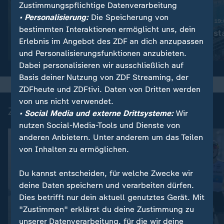
Zustimmungspflichtige Datenverarbeitung
:
Nachrichten | heute 19:00 Uhr
• Personalisierung:
Die Speicherung von
Trotz Krieg:
Nachrichten | heute 19
bestimmten Interaktionen ermöglicht uns, dein
Leihmutterschaft in der
Schwimmbad sta
Erlebnis im Angebot des ZDF an dich anzupassen
Ukraine
Video
1:38
Video
1:49
und Personalisierungsfunktionen anzubieten.
Dabei personalisieren wir ausschließlich auf
Basis deiner Nutzung von ZDF Streaming, der
ZDFheute und ZDFtivi. Daten von Dritten werden
von uns nicht verwendet.
Zuletzt auf ZDFheute veröffentlicht
• Social Media und externe Drittsysteme:
Wir
nutzen Social-Media-Tools und Dienste von
anderen Anbietern. Unter anderem um das Teilen
von Inhalten zu ermöglichen.
Du kannst entscheiden, für welche Zwecke wir
deine Daten speichern und verarbeiten dürfen.
Dies betrifft nur dein aktuell genutztes Gerät. Mit
"Zustimmen" erklärst du deine Zustimmung zu
unserer Datenverarbeitung, für die wir deine