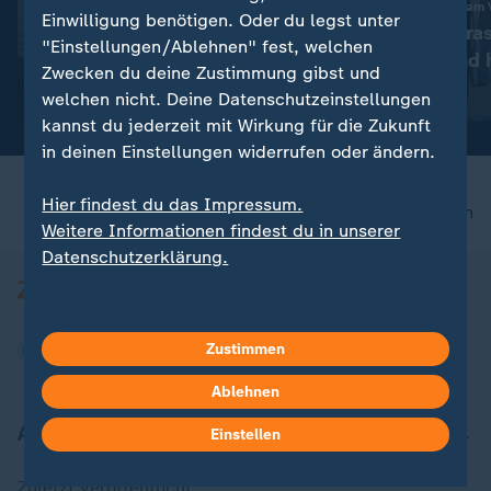
Nach Enttäuschung am 
Liveblog
Einwilligung benötigen. Oder du legst unter
Vollering überra
:
Aktuelle Entwicklungen
"Einstellungen/Ablehnen" fest, welchen
Konkurrenz und h
Iran-Krieg und Nahost-
Zwecken du deine Zustimmung gibst und
Gelb
Konflikt: Alle Nachrichten im
mit Video
0:41
welchen nicht. Deine Datenschutzeinstellungen
Liveblog
kannst du jederzeit mit Wirkung für die Zukunft
in deinen Einstellungen widerrufen oder ändern.
Hier findest du das Impressum.
nach oben
Weitere Informationen findest du in unserer
Datenschutzerklärung.
Zustimmen
Ablehnen
Aktuell bei ZDFheute
Einstellen
Zuletzt veröffentlicht