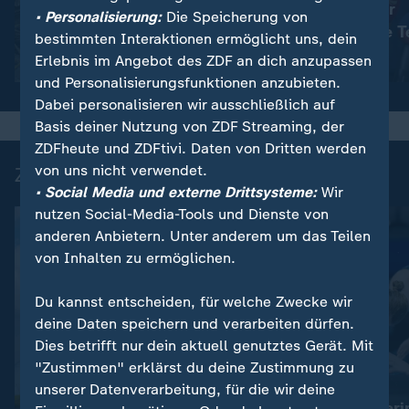
Haftstrafen für
:
Nachrichten | heute 19:00 Uhr
• Personalisierung:
Die Speicherung von
Viele Tote in der Ukraine
rechtsextreme T
bestimmten Interaktionen ermöglicht uns, dein
Erlebnis im Angebot des ZDF an dich anzupassen
Video
1:42
Video
1:42
und Personalisierungsfunktionen anzubieten.
Dabei personalisieren wir ausschließlich auf
Basis deiner Nutzung von ZDF Streaming, der
ZDFheute und ZDFtivi. Daten von Dritten werden
von uns nicht verwendet.
Zuletzt auf ZDFheute veröffentlicht
• Social Media und externe Drittsysteme:
Wir
nutzen Social-Media-Tools und Dienste von
anderen Anbietern. Unter anderem um das Teilen
von Inhalten zu ermöglichen.
Du kannst entscheiden, für welche Zwecke wir
deine Daten speichern und verarbeiten dürfen.
Dies betrifft nur dein aktuell genutztes Gerät. Mit
"Zustimmen" erklärst du deine Zustimmung zu
:
:
Neue Infos zum Flugobjekt
Schwimm-EM
unserer Datenverarbeitung, für die wir deine
Drohnen-Vorfall in Leipzig:
Wasserspringeri