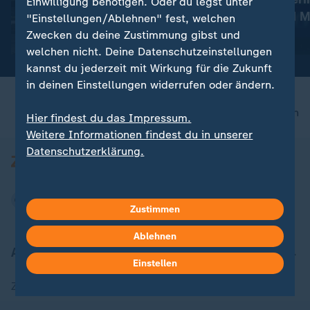
Einwilligung benötigen. Oder du legst unter
Experte sieht "Supergau"
Hentschel und M
"Einstellungen/Ablehnen" fest, welchen
Bronze
Zwecken du deine Zustimmung gibst und
mit Video
1:34
mit Video
3:42
welchen nicht. Deine Datenschutzeinstellungen
kannst du jederzeit mit Wirkung für die Zukunft
in deinen Einstellungen widerrufen oder ändern.
nach oben
Hier findest du das Impressum.
Weitere Informationen findest du in unserer
Datenschutzerklärung.
Zustimmen
Ablehnen
Aktuell bei ZDFheute
Einstellen
Zuletzt veröffentlicht