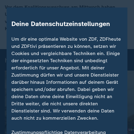
Vor dem Koalitionsausschuss am Mittwoch haben
Union und SPD über strittige Punkte bei den Reformen
00:15
von Rente, Gesundheit und Steuern beraten. ZDF-
Deine Datenschutzeinstellungen
Korrespondentin Diana Zimmermann berichtet.
Um dir eine optimale Website von ZDF, ZDFheute
und ZDFtivi präsentieren zu können, setzen wir
Cookies und vergleichbare Techniken ein. Einige
heute 19:00 Uhr: Einzelbeiträge
der eingesetzten Techniken sind unbedingt
erforderlich für unser Angebot. Mit deiner
Zustimmung dürfen wir und unsere Dienstleister
darüber hinaus Informationen auf deinem Gerät
speichern und/oder abrufen. Dabei geben wir
deine Daten ohne deine Einwilligung nicht an
Dritte weiter, die nicht unsere direkten
Dienstleister sind. Wir verwenden deine Daten
auch nicht zu kommerziellen Zwecken.
Nachrichten | heute 19
Zustimmungspflichtige Datenverarbeitung