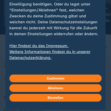
Einwilligung benötigen. Oder du legst unter
Update
:
Trockenheit und Hitze
"Einstellungen/Ablehnen" fest, welchen
Flüsse in Deutsc
:
Update am Morgen
Zwecken du deine Zustimmung gibst und
Chefsache Niedrigwasser
Ausgetrocknete 
welchen nicht. Deine Datenschutzeinstellungen
niedrige Pegel
kannst du jederzeit mit Wirkung für die Zukunft
in deinen Einstellungen widerrufen oder ändern.
Hier findest du das Impressum.
nach oben
Weitere Informationen findest du in unserer
Datenschutzerklärung.
Zustimmen
Ablehnen
Aktuell bei ZDFheute
Einstellen
Zuletzt veröffentlicht