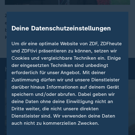
Zwischen den USA und Iran gilt seit letzter Woche
eigentlich eine Waffenruhe – doch nun haben sich
00:13
Deine Datenschutzeinstellungen
beide Länder erneut gegenseitig angegriffen.
Korrespondent Elmar Theveßen mit einer Einordnung.
Um dir eine optimale Website von ZDF, ZDFheute
und ZDFtivi präsentieren zu können, setzen wir
Cookies und vergleichbare Techniken ein. Einige
der eingesetzten Techniken sind unbedingt
heute 19:00 Uhr: Einzelbeiträge
erforderlich für unser Angebot. Mit deiner
Zustimmung dürfen wir und unsere Dienstleister
darüber hinaus Informationen auf deinem Gerät
speichern und/oder abrufen. Dabei geben wir
deine Daten ohne deine Einwilligung nicht an
Dritte weiter, die nicht unsere direkten
Dienstleister sind. Wir verwenden deine Daten
auch nicht zu kommerziellen Zwecken.