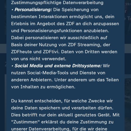
Zustimmungspflichtige Datenverarbeitung
Nachrichten | heute 19
• Personalisierung:
Die Speicherung von
Haftstrafen für
:
Nachrichten | heute 19:00 Uhr
bestimmten Interaktionen ermöglicht uns, dein
Viele Tote in der Ukraine
rechtsextreme T
Erlebnis im Angebot des ZDF an dich anzupassen
Video
1:42
Video
1:42
und Personalisierungsfunktionen anzubieten.
Dabei personalisieren wir ausschließlich auf
Basis deiner Nutzung von ZDF Streaming, der
ZDFheute und ZDFtivi. Daten von Dritten werden
von uns nicht verwendet.
Zuletzt auf ZDFheute veröffentlicht
• Social Media und externe Drittsysteme:
Wir
nutzen Social-Media-Tools und Dienste von
anderen Anbietern. Unter anderem um das Teilen
von Inhalten zu ermöglichen.
Du kannst entscheiden, für welche Zwecke wir
deine Daten speichern und verarbeiten dürfen.
Dies betrifft nur dein aktuell genutztes Gerät. Mit
"Zustimmen" erklärst du deine Zustimmung zu
unserer Datenverarbeitung, für die wir deine