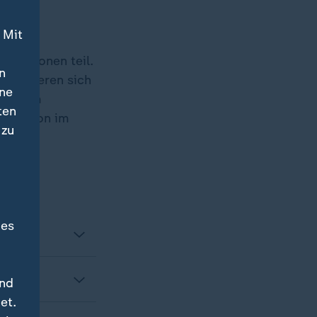
 Mit
 Nationen teil.
n
alifizieren sich
ine
aus dem
ten
te Nation im
 zu
des
und
et.