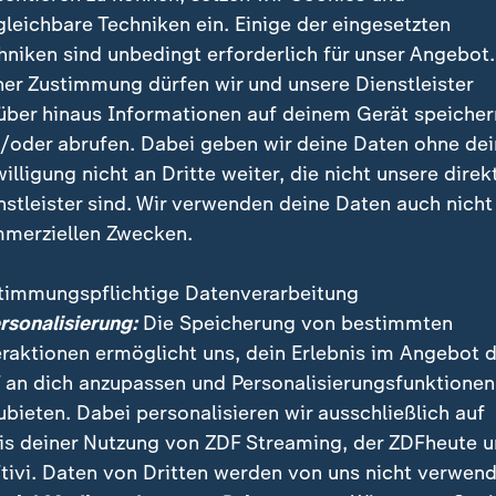
gleichbare Techniken ein. Einige der eingesetzten
der treten an?
hniken sind unbedingt erforderlich für unser Angebot.
ner Zustimmung dürfen wir und unsere Dienstleister
n sowohl bei den Frauen als auch bei den Männern 18
über hinaus Informationen auf deinem Gerät speicher
ld variiert bei den Geschlechtern. Die 18 Nationen qu
/oder abrufen. Dabei geben wir deine Daten ohne de
anking. Der Letztplatzierte der Gruppenphase steigt 
willigung nicht an Dritte weiter, die nicht unsere direk
der Folgeauflage aus und wird durch die nächsthöchs
nstleister sind. Wir verwenden deine Daten auch nicht
setzt.
merziellen Zwecken.
hmerfeld bei den VNL
timmungspflichtige Datenverarbeitung
ersonalisierung:
Die Speicherung von bestimmten
eraktionen ermöglicht uns, dein Erlebnis im Angebot 
 an dich anzupassen und Personalisierungsfunktionen
ubieten. Dabei personalisieren wir ausschließlich auf
is deiner Nutzung von ZDF Streaming, der ZDFheute 
tivi. Daten von Dritten werden von uns nicht verwend