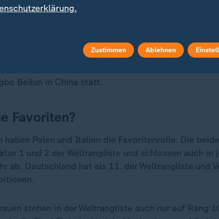
ptstadt Ottawa heißt ebenfalls Kanada, danach folgen
enschutzerklärung.
ich. Zwischen dem 24. und dem 28. Juni schlagen di
eten in Gliwice gegen Argentinien, Belgien, Polen und
Zustimmen
Ablehnen
Einstel
19. Juli spielen die Männer ebenfalls in Belgrad, dor
 Serbien und die Ukraine. Das Final Eight fände vom 2
gbo Beilun in China statt.
ie Favoriten?
 haben Polen und Italien die Favoritenrolle. Die beid
ätze 1 und 2 der Weltrangliste und schlossen auch in 
hr ab. Deutschland hat als 11. der Weltrangliste und V
bitionen.
rauen stehen in der Weltrangliste auch nur auf Rang 1