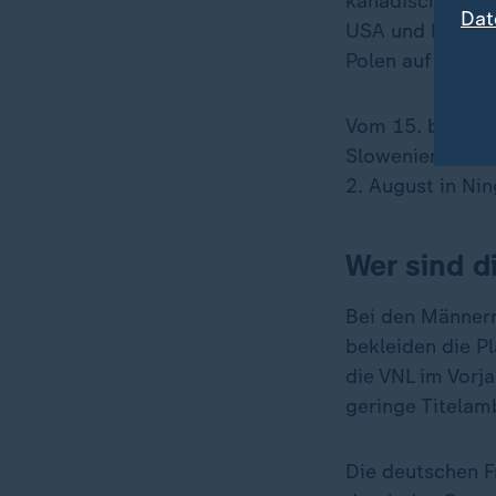
kanadischen Hau
Dat
USA und Frankre
Polen auf und tr
Vom 15. bis zum 
Slowenien, Iran,
2. August in Nin
Wer sind d
Bei den Männern
bekleiden die Pl
die VNL im Vorja
geringe Titelam
Die deutschen F