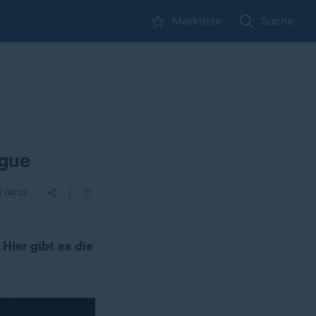
Merkliste
Suche
ague
|
| 04:23
Hier gibt es die