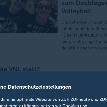
zum Doublegew
Volleyball
Die Volleyball-Frauen 
jubeln nach dem Sensa
"Das ist unglaublich. D
historisch", sagt Train
den Klub nach oben ge
die VNL statt?
 auf mehrere Standorte auf dem gesamten Globus vertei
ine Datenschutzeinstellungen
rd in neun verschiedenen Nationen in Asien, Europa
etragen. Die Finalrunde findet bei den Männern in Ni
dir eine optimale Website von ZDF, ZDFheute und ZDF
rauen in Macau statt.
sentieren zu können, setzen wir Cookies und