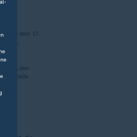
al-
uni im
wischen dem 17.
en
Belgien,
ne
ine
hechien, den
ne
potenzielle
hen
g
n der