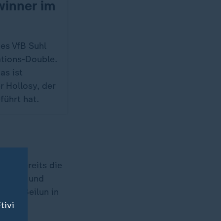
inner im
des VfB Suhl
tions-Double.
as ist
er Hollosy, der
führt hat.
lt. Bereits die
, Nord- und
ngbo Beilun in
tivi