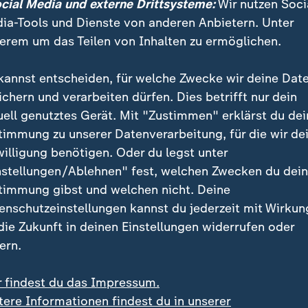
ocial Media und externe Drittsysteme:
Wir nutzen Soci
lt Deutschland?
ia-Tools und Dienste von anderen Anbietern. Unter
erem um das Teilen von Inhalten zu ermöglichen.
en bereits am 4. Juni und duellieren sich bis zum 7. J
bec mit Kanada, der Ukraine, Japan und den USA. Z
kannst entscheiden, für welche Zwecke wir deine Dat
i warten in der türkischen Hauptstadt Ankara China, 
ichern und verarbeiten dürfen. Dies betrifft nur dein
 Türkei.
uell genutztes Gerät. Mit "Zustimmen" erklärst du dei
timmung zu unserer Datenverarbeitung, für die wir de
willigung benötigen. Oder du legst unter
ndenwoche findet in Belgrad statt, wo Duelle mit Tsc
nstellungen/Ablehnen" fest, welchen Zwecken du dei
erbien und Bulgarien auf dem Programm stehen. Eine 
timmung gibst und welchen nicht. Deine
e zwischen dem 22. und dem 26. Juli in der chinesisc
enschutzeinstellungen kannst du jederzeit mit Wirkun
ngsregion Macau statt.
 die Zukunft in deinen Einstellungen widerrufen oder
ern.
ch für den Fußball eine Option?
r findest du das Impressum.
ten eine Woche später am 11. Juni. Der erste Gegner i
tere Informationen findest du in unserer