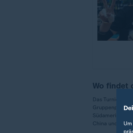
Wo findet 
Das Turnier ist
De
Gruppenphase wi
Südamerika ausg
Um 
China und den F
prä