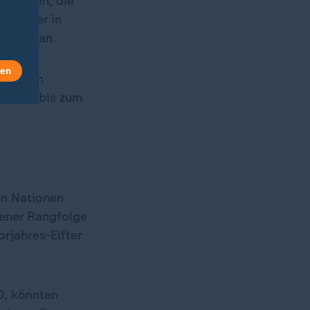
 Italien, die
e Männer in
 China an.
len
t warten
9. Juli bis zum
en Nationen
jener Rangfolge
orjahres-Elfter
0, könnten