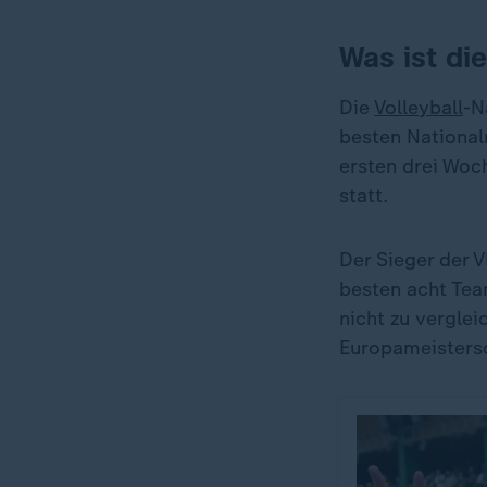
Was ist di
Die
Volleyball
-N
besten National
ersten drei Woc
statt.
Der Sieger der V
besten acht Tea
nicht zu verglei
Europameistersc