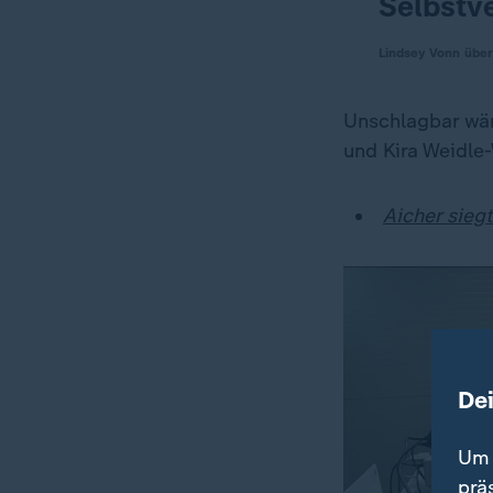
Selbstv
Lindsey Vonn über
Unschlagbar wär
und Kira Weidle
Aicher sieg
De
Um 
prä