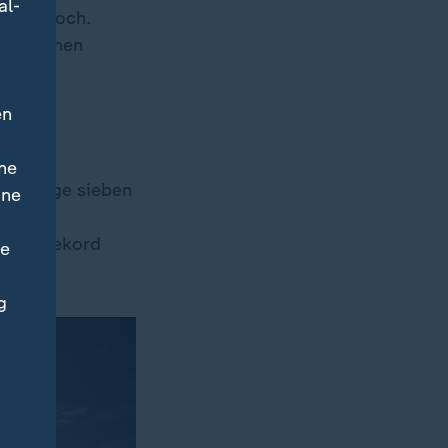
al-
 aber noch.
wjetischen
en
ne
nsinnige sieben
ine
 "alles
t-Weltrekord
ne
nnen.
g