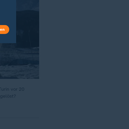
len
Turin vor 20
ngelöst?