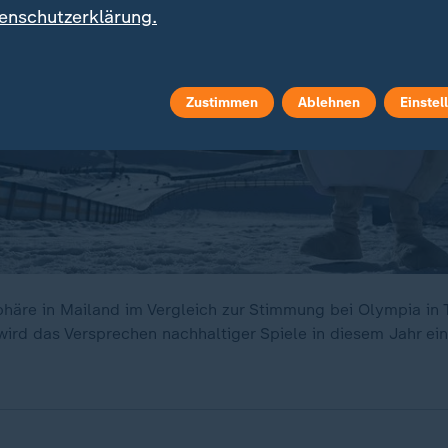
enschutzerklärung.
Zustimmen
Ablehnen
Einstel
phäre in Mailand im Vergleich zur Stimmung bei Olympia in 
wird das Versprechen nachhaltiger Spiele in diesem Jahr ei