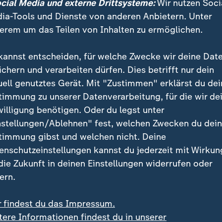
ocial Media und externe Drittsysteme:
Wir nutzen Soci
agen - der wichtigste Titel fehlt dem "Vierfach-Gott"
ia-Tools und Dienste von anderen Anbietern. Unter
s ein überlegener Triumph des US-Wunderkinds mit so
erem um das Teilen von Inhalten zu ermöglichen.
Milano Ice Skating Arena wäre eine Sensation.
kannst entscheiden, für welche Zwecke wir deine Dat
alinin schreibt Eiskunstlauf-Geschichte
ichern und verarbeiten dürfen. Dies betrifft nur dein
uell genutztes Gerät. Mit "Zustimmen" erklärst du dei
rekord-Kür Anfang Dezember stand der 21-Jährige wah
timmung zu unserer Datenverarbeitung, für die wir de
, sah aber noch Luft nach oben. Bis
Olympia
werde er
willigung benötigen. Oder du legst unter
", um auf der größtmöglichen Bühne auch den Gesam
nstellungen/Ablehnen" fest, welchen Zwecken du dei
ns Nathan Chen (335,30 Punkte) pulverisieren zu kö
timmung gibst und welchen nicht. Deine
enschutzeinstellungen kannst du jederzeit mit Wirkun
 die Zukunft in deinen Einstellungen widerrufen oder
ern.
r findest du das Impressum.
tere Informationen findest du in unserer