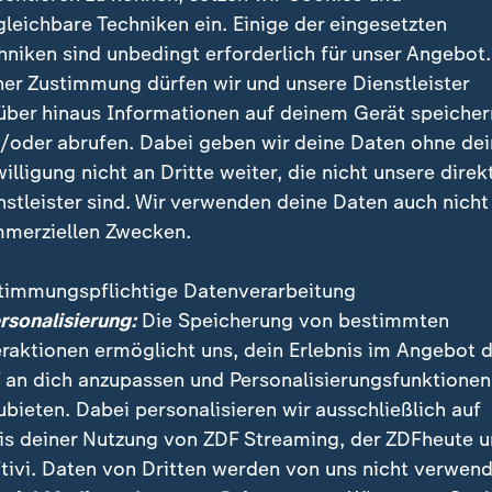
gleichbare Techniken ein. Einige der eingesetzten
hniken sind unbedingt erforderlich für unser Angebot.
ner Zustimmung dürfen wir und unsere Dienstleister
über hinaus Informationen auf deinem Gerät speicher
/oder abrufen. Dabei geben wir deine Daten ohne de
willigung nicht an Dritte weiter, die nicht unsere direk
nstleister sind. Wir verwenden deine Daten auch nicht
merziellen Zwecken.
tsmaßnahmen sind in der Stadt und an den Wettkampfstätte
en Athleten und Staatsgäste geschützt und was sagen die 
timmungspflichtige Datenverarbeitung
ersonalisierung:
Die Speicherung von bestimmten
eraktionen ermöglicht uns, dein Erlebnis im Angebot 
 an dich anzupassen und Personalisierungsfunktionen
ubieten. Dabei personalisieren wir ausschließlich auf
uf Einzel Männer (10./13. Februar)
is deiner Nutzung von ZDF Streaming, der ZDFheute 
tivi. Daten von Dritten werden von uns nicht verwend
schiebt mit seinen Flugshows regelmäßig die Grenzen, 