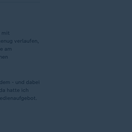
 mit
genug verlaufen,
be am
nen
tzdem - und dabei
da hatte ich
Medienaufgebot.