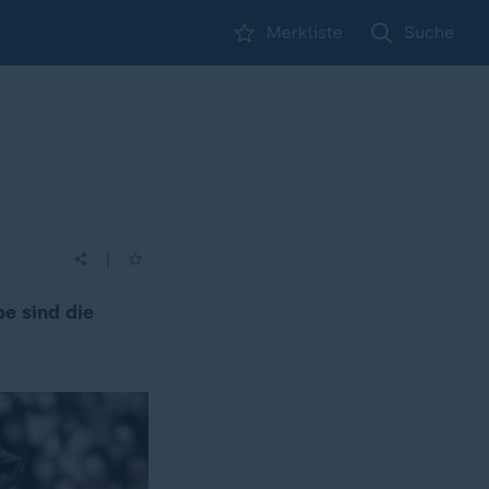
Merkliste
Suche
|
e sind die