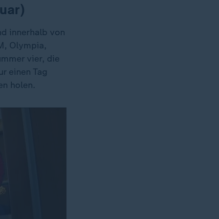
uar)
nd innerhalb von
WM, Olympia,
mmer vier, die
r einen Tag
en holen.