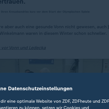
ertrauen.
 ihren Kreuzbandriss kurz vor dem Start der Olympischen Spiele
e aber auch eine gesunde Vonn nicht gewesen, auch
-Winkelmann waren in diesem Winter schon schneller.
t vor Vonn und Ledecka
ine Datenschutzeinstellungen
dir eine optimale Website von ZDF, ZDFheute und ZDF
sentieren zu können, setzen wir Cookies und