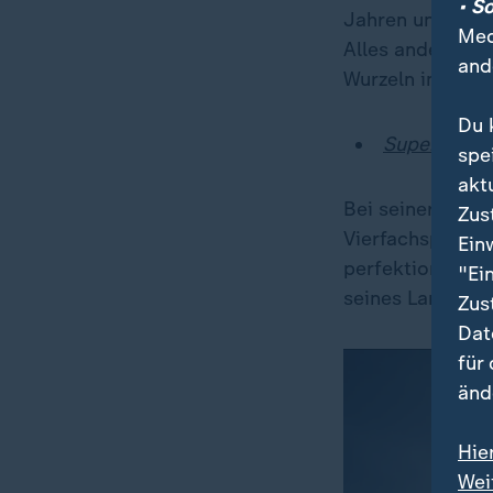
• S
Jahren ungeschl
Med
Alles andere al
and
Wurzeln in der 
Du 
Superstar M
spe
akt
Bei seiner Welt
Zus
Vierfachsprünge
Ein
perfektionieren
"Ei
seines Landsman
Zus
Dat
für
änd
Hie
Wei