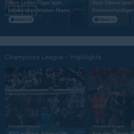
Vom Linien-Tiger zum
Vom Libero zum
spielenden letzten Mann
Innenverteidiger
Video
5:36
Video
5:11
Champions League - Highlights
:
:
Champions League
Champions League
PSG schlägt Arsenal im
Aus der Traum: 