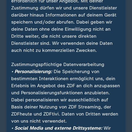
erforderlich für unser Angebot. Mit deiner
Zustimmung dürfen wir und unsere Dienstleister
darüber hinaus Informationen auf deinem Gerät
speichern und/oder abrufen. Dabei geben wir
deine Daten ohne deine Einwilligung nicht an
Dritte weiter, die nicht unsere direkten
Dienstleister sind. Wir verwenden deine Daten
auch nicht zu kommerziellen Zwecken.
Quelle: Reuters
Zustimmungspflichtige Datenverarbeitung
• Personalisierung:
Die Speicherung von
bestimmten Interaktionen ermöglicht uns, dein
Erlebnis im Angebot des ZDF an dich anzupassen
Sie wollen über Sport stets auf dem Laufenden
und Personalisierungsfunktionen anzubieten.
bleiben? Dann ist unser sportstudio-WhatsApp-
Dabei personalisieren wir ausschließlich auf
Channel genau das Richtige für Sie. Egal ob
Basis deiner Nutzung von ZDF Streaming, der
morgens zum Kaffee, mittags zum Lunch oder zum
ZDFheute und ZDFtivi. Daten von Dritten werden
Feierabend - erhalten Sie
die wichtigsten News
von uns nicht verwendet.
direkt auf Ihr Smartphone
. Melden Sie sich hier
• Social Media und externe Drittsysteme:
Wir
ganz einfach für unseren WhatsApp-Channel an: