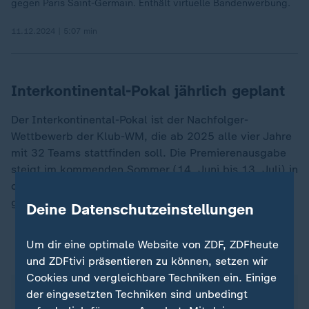
gegen Paris Saint-Germain. Enthält virtuelle Bandenwerbung.
11.12.2024 | 5:07 min
Interkontinental-Pokal jährlich geplant
Der Interkontinental-Pokal ist der Nachfolger-
Wettbewerb der Klub-WM, die ab 2025 alle vier Jahre
mit 32 Teams stattfinden soll. Die Premierenausgabe
steigt im kommenden Sommer (14. Juni bis 13. Juli) in
den USA. Der Interkontinental-Pokal ist jährlich
geplant.
Deine Datenschutzeinstellungen
Um dir eine optimale Website von ZDF, ZDFheute
ZDFsportstudio auf WhatsApp
und ZDFtivi präsentieren zu können, setzen wir
Cookies und vergleichbare Techniken ein. Einige
der eingesetzten Techniken sind unbedingt