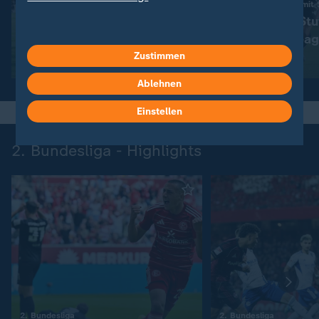
:
3:1 beim FC St. Pauli
Rieras letztes Spiel mit
VfL Wolfsburg gewinnt
Remis reicht Stu
Abstiegs-Endspiel
Champions Leag
Zustimmen
Video
10:24
Video
10:08
Ablehnen
Einstellen
2. Bundesliga - Highlights
:
:
2. Bundesliga
2. Bundesliga