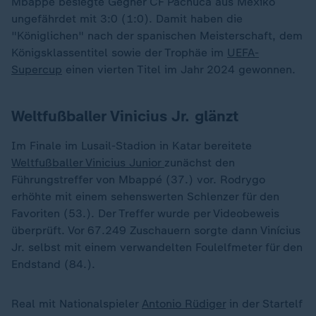
Mbappé besiegte Gegner CF Pachuca aus Mexiko
ungefährdet mit 3:0 (1:0). Damit haben die
"Königlichen" nach der spanischen Meisterschaft, dem
Königsklassentitel sowie der Trophäe im
UEFA-
Supercup
einen vierten Titel im Jahr 2024 gewonnen.
Weltfußballer Vinicius Jr. glänzt
Im Finale im Lusail-Stadion in Katar bereitete
Weltfußballer Vinicius Junior
zunächst den
Führungstreffer von Mbappé (37.) vor. Rodrygo
erhöhte mit einem sehenswerten Schlenzer für den
Favoriten (53.). Der Treffer wurde per Videobeweis
überprüft. Vor 67.249 Zuschauern sorgte dann Vinícius
Jr. selbst mit einem verwandelten Foulelfmeter für den
Endstand (84.).
Real mit Nationalspieler
Antonio Rüdiger
in der Startelf