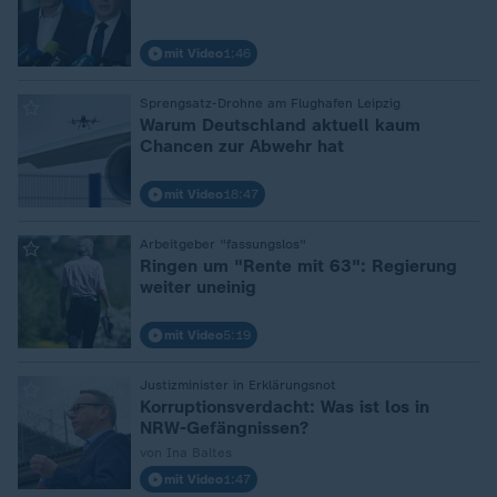
mit Video
1:46
Sprengsatz-Drohne am Flughafen Leipzig
:
Warum Deutschland aktuell kaum
Chancen zur Abwehr hat
mit Video
18:47
Arbeitgeber "fassungslos"
:
Ringen um "Rente mit 63": Regierung
weiter uneinig
mit Video
5:19
Justizminister in Erklärungsnot
:
Korruptionsverdacht: Was ist los in
NRW-Gefängnissen?
von Ina Baltes
mit Video
1:47