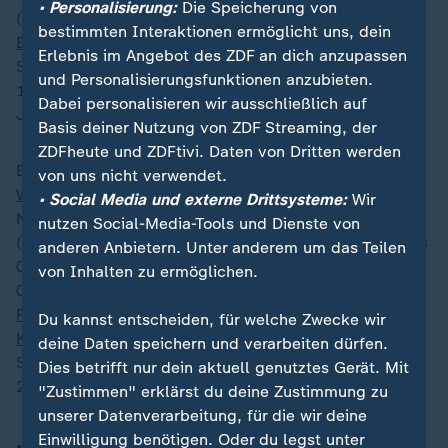
• Personalisierung:
Die Speicherung von
("Was halten Sie von?") liegt Verteidigungsminister
bestimmten Interaktionen ermöglicht uns, dein
Boris Pistorius
weiterhin auf Platz eins. Er wird auf der
Erlebnis im Angebot des ZDF an dich anzupassen
Skala von +5 bis -5 mit einem Durchschnittswert von
und Personalisierungsfunktionen anzubieten.
1,5 (hier und im Folgenden Vergleichswert von Anfang
Dabei personalisieren wir ausschließlich auf
Juni: 1,6) beurteilt.
Basis deiner Nutzung von ZDF Streaming, der
ZDFheute und ZDFtivi. Daten von Dritten werden
Es folgen
Cem Özdemir
mit 1,0 (1,1) und
Johann
von uns nicht verwendet.
Wadephul
mit 0,3 (0,4). Danach beginnt der
• Social Media und externe Drittsysteme:
Wir
Negativbereich:
Lars Klingbeil
wird mit minus 0,4
nutzen Social-Media-Tools und Dienste von
(minus 0,4) beurteilt,
Bärbel Bas
mit minus 0,7 (minus
anderen Anbietern. Unter anderem um das Teilen
0,9),
Markus Söder
ebenfalls mit minus 0,7 (minus
von Inhalten zu ermöglichen.
0,7) und
Heidi Reichinnek
mit minus 0,8 (minus 0,6).
Friedrich Merz
kommt auf minus 1,3 (minus 1,4),
Du kannst entscheiden, für welche Zwecke wir
Katherina Reiche
auf minus 1,5 (minus 1,5) und
deine Daten speichern und verarbeiten dürfen.
Schlusslicht bleibt
Alice Weidel
mit minus 2,4 (minus
Dies betrifft nur dein aktuell genutztes Gerät. Mit
2,3).
"Zustimmen" erklärst du deine Zustimmung zu
unserer Datenverarbeitung, für die wir deine
Einwilligung benötigen. Oder du legst unter