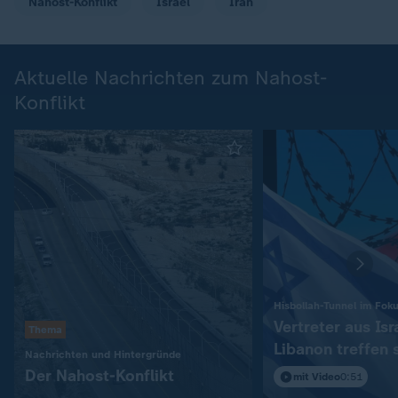
Nahost-Konflikt
Israel
Iran
Aktuelle Nachrichten zum Nahost-
Konflikt
Hisbollah-Tunnel im Fok
Vertreter aus Isr
Thema
Libanon treffen 
:
Nachrichten und Hintergründe
in Rom
Der Nahost-Konflikt
mit Video
0:51