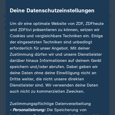
Daniel Hagari, Armeesprecher
Deine Datenschutzeinstellungen
Unsere defensiven und offensiven Fähigkeiten sind voll
mobilisiert. Wir werden alles Notwendige tun, um den
Um dir eine optimale Website von ZDF, ZDFheute
Staat Israel und das israelische Volk zu verteidigen."
und ZDFtivi präsentieren zu können, setzen wir
Cookies und vergleichbare Techniken ein. Einige
der eingesetzten Techniken sind unbedingt
X-Post der israelischen Streitkräfte
erforderlich für unser Angebot. Mit deiner
Zustimmung dürfen wir und unsere Dienstleister
darüber hinaus Informationen auf deinem Gerät
speichern und/oder abrufen. Dabei geben wir
Ein Klick für den Datenschutz
deine Daten ohne deine Einwilligung nicht an
Erst wenn Sie hier klicken, werden Bilder und
Dritte weiter, die nicht unsere direkten
andere Daten von X nachgeladen. Ihre IP-
Dienstleister sind. Wir verwenden deine Daten
Adresse wird dabei an externe Server von X
auch nicht zu kommerziellen Zwecken.
übertragen. Über den Datenschutz dieses
Social Media-Anbieters können Sie sich auf
Zustimmungspflichtige Datenverarbeitung
der Seite von X informieren. Um Ihre künftigen
• Personalisierung:
Die Speicherung von