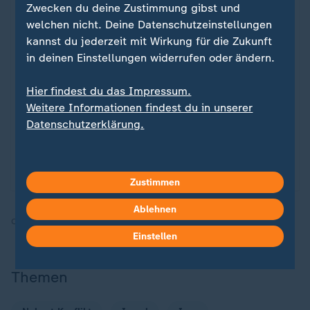
Zwecken du deine Zustimmung gibst und
welchen nicht. Deine Datenschutzeinstellungen
Liveblog
kannst du jederzeit mit Wirkung für die Zukunft
Friedensplan für Gazastreifen
in deinen Einstellungen widerrufen oder ändern.
Liveblog: Aktuelle Nachrichten zum
:
Nahost-Konflikt
Hier findest du das Impressum.
Weitere Informationen findest du in unserer
Seit dem 10. Oktober herrscht eine Waffenruhe
Datenschutzerklärung.
zwischen Israel und der Hamas - und hat damit
den Krieg in Nahost unterbrochen. Doch die
Feuerpause scheint fragil. Die News im Blog.
Zustimmen
Ablehnen
Quelle:
ZDF
Einstellen
Themen