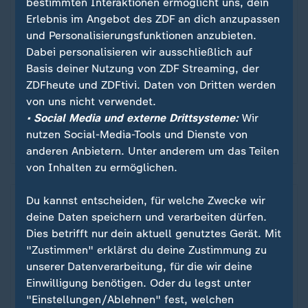
Besuche zu erleichtern, speichern wir Ihre
bestimmten Interaktionen ermöglicht uns, dein
Zustimmung in den
Datenschutzeinstellungen
.
Erlebnis im Angebot des ZDF an dich anzupassen
Ihre Zustimmung können Sie im Bereich
und Personalisierungsfunktionen anzubieten.
„Meine News“ jederzeit widerrufen.
Dabei personalisieren wir ausschließlich auf
Basis deiner Nutzung von ZDF Streaming, der
ZDFheute und ZDFtivi. Daten von Dritten werden
X-Inhalte anzeigen
von uns nicht verwendet.
• Social Media und externe Drittsysteme:
Wir
Datenschutzeinstellungen anpassen
nutzen Social-Media-Tools und Dienste von
anderen Anbietern. Unter anderem um das Teilen
von Inhalten zu ermöglichen.
Du kannst entscheiden, für welche Zwecke wir
deine Daten speichern und verarbeiten dürfen.
Dies betrifft nur dein aktuell genutztes Gerät. Mit
"Zustimmen" erklärst du deine Zustimmung zu
unserer Datenverarbeitung, für die wir deine
Einwilligung benötigen. Oder du legst unter
"Einstellungen/Ablehnen" fest, welchen