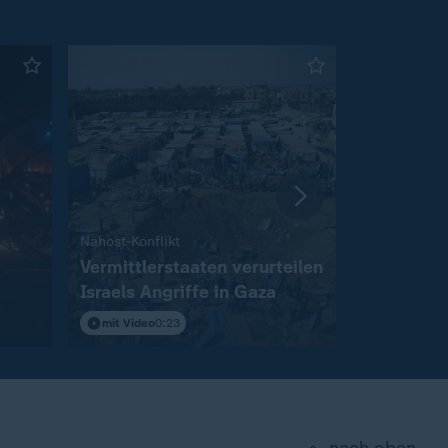
:
Nahost-Konflikt
Angeblich A
Vermittlerstaaten verurteilen
Trump sa
Israels Angriffe in Gaza
Angriffsw
mit Video
0:23
mit Video
0