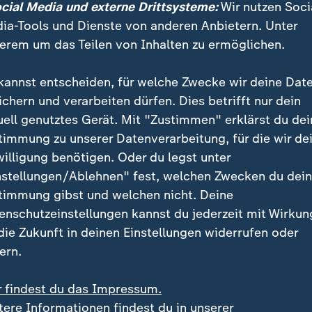
ocial Media und externe Drittsysteme:
Wir nutzen Soci
angen Haftstrafen.
ia-Tools und Dienste von anderen Anbietern. Unter
erem um das Teilen von Inhalten zu ermöglichen.
 Abkommen zwischen Israel und der Hamas sieht vor
echswöchigen Phase nach und nach insgesamt 33 Geise
kannst entscheiden, für welche Zwecke wir deine Dat
ustausch gegen 1.904 palästinensische Häftlinge frei
ichern und verarbeiten dürfen. Dies betrifft nur dein
n sollen laut Hamas kommende Woche übergeben wer
uell genutztes Gerät. Mit "Zustimmen" erklärst du dei
timmung zu unserer Datenverarbeitung, für die wir de
Austausch von Geiseln gegen Inhaftierte der ersten P
willigung benötigen. Oder du legst unter
ie erste Phase des Deals soll offiziell in einer Woch
nstellungen/Ablehnen" fest, welchen Zwecken du dei
timmung gibst und welchen nicht. Deine
enschutzeinstellungen kannst du jederzeit mit Wirkun
Friedensplan für Gazastreife
 die Zukunft in deinen Einstellungen widerrufen oder
:
Liveblog: Aktue
ern.
Nachrichten z
r findest du das Impressum.
Nahost-Konflik
tere Informationen findest du in unserer