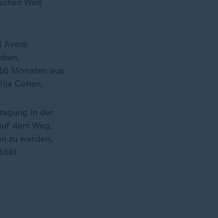
schen Welt
l Avera
eben.
r 16 Monaten aus
lija Cohen.
ragung in der
 auf dem Weg,
n zu werden,
tität