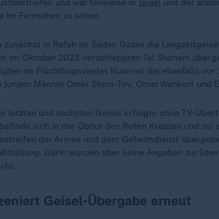
üstenstreifen und war teilweise in
Israel
und der arabi
e im Fernsehen zu sehen.
 zunächst in Rafah im Süden Gazas die Langzeitgeise
en im Oktober 2023 verschleppten Tal Shoham überg
lgten im Flüchtlingsviertel Nuseirat die ebenfalls vo
en jungen Männer Omer Shem-Tov, Omer Wenkert und E
r letzten und sechsten Geisel erfolgte ohne TV-Übert
 befinde sich in der Obhut des Roten Kreuzes und sei
astreifen der Armee und dem Geheimdienst übergebe
 Mitteilung. Darin wurden aber keine Angaben zur Iden
cht.
eniert Geisel-Übergabe erneut