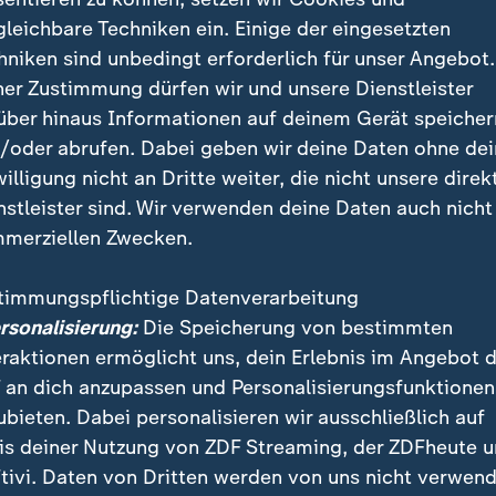
r 16 Monaten aus Israel mit seiner Frau, ihren beide
gleichbare Techniken ein. Einige der eingesetzten
chen Angehörigen entführt. Frauen und Kinder kamen
hniken sind unbedingt erforderlich für unser Angebot.
ines damaligen Abkommens zwischen Israel und der Ha
ner Zustimmung dürfen wir und unsere Dienstleister
ypter und Israeli ist, war eine Langzeitgeisel der Ham
über hinaus Informationen auf deinem Gerät speicher
eifen festgehalten worden, nachdem er dort freiwillig
/oder abrufen. Dabei geben wir deine Daten ohne de
willigung nicht an Dritte weiter, die nicht unsere direk
nstleister sind. Wir verwenden deine Daten auch nicht
ert und Cohen wurden vom Nova-Musikfestival in de
merziellen Zwecken.
s Partnerin überlebte das Massaker nach Angaben de
 indem sie sich unter Leichen versteckte. Cohen soll 
timmungspflichtige Datenverarbeitung
haft angekettet gewesen sein, wie israelische Medie
ersonalisierung:
Die Speicherung von bestimmten
n jüngst freigelassenen Geiseln meldeten.
eraktionen ermöglicht uns, dein Erlebnis im Angebot 
 an dich anzupassen und Personalisierungsfunktionen
e der Waffenruhe endet in einer Wo
ubieten. Dabei personalisieren wir ausschließlich auf
is deiner Nutzung von ZDF Streaming, der ZDFheute 
 palästinensischen Angaben zufolge vorgesehen, dass
tivi. Daten von Dritten werden von uns nicht verwend
ische Häftlinge aus Gefängnissen entlassen wird, unt