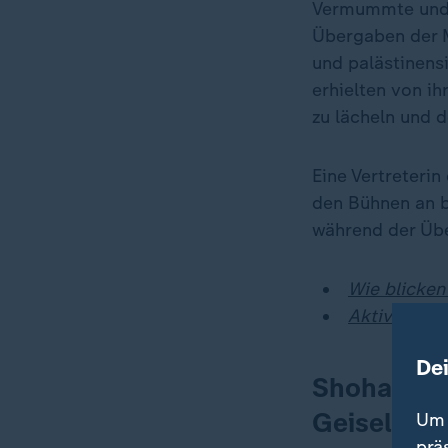
Vermummte und 
Übergaben der M
und palästinens
erhielten von 
zu lächeln und
Eine Vertreteri
den Bühnen an 
während der Übe
Wie blicken
Aktivist: "
De
Shoham 202
Geiselhaft
Um 
prä