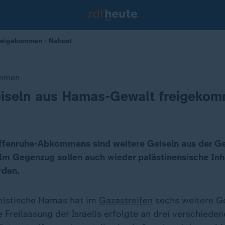
reigekommen - Nahost
ommen
eiseln aus Hamas-Gewalt freigeko
ffenruhe-Abkommens sind weitere Geiseln aus der G
m Gegenzug sollen auch wieder palästinensische Inh
rden.
amistische Hamas hat im
Gazastreifen
sechs weitere Ge
e Freilassung der Israelis erfolgte an drei verschiede