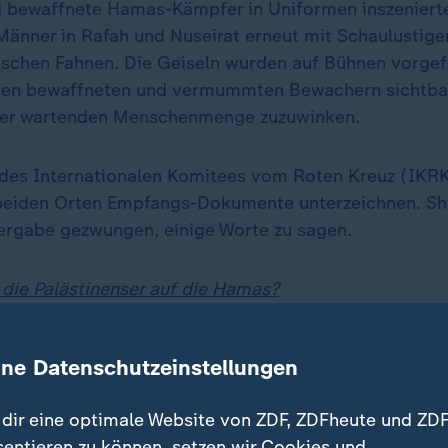
bewaffnete Hamas-Kämpfer in Uniformen inszenierte
änner in Rafah und Nuseirat erneut mit Schaulustigen
ischen Fahnen. Die Geiseln wurden auf Bühnen vorgefü
ihren bewaffneten und vermummten Bewachern sichtba
 der wartenden Menschenmenge zuzuwinken.
n des Internationalen Komitees vom Roten Kreuz (IKR
beiden Orten Empfangs-Dokumente unterzeichnen. S
rgabe gezwungen, einige Worte zu sagen.
 die Palästinenser auf die Hamas?
Leben unter Hamas war ein Alptraum"
ine Datenschutzeinstellungen
3 aus Israel entführt, Mengistu se
dir eine optimale Website von ZDF, ZDFheute und ZDF
sentieren zu können, setzen wir Cookies und