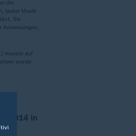
n die
, lauter Musik
hrt. Sie
r Anweisungen,
K) musste auf
hoham wurde
it 2014 in
tivi