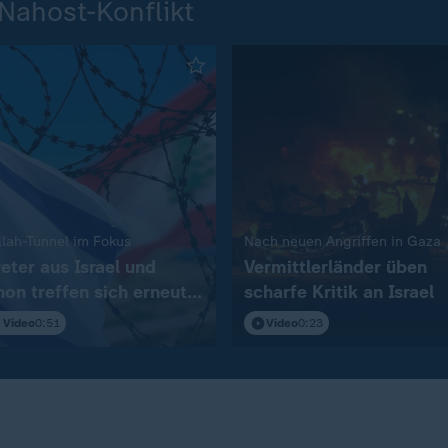
Nahost-Konflikt
:
:
llah-Tunnel im Fokus
Nach neuen Angriffen in Gaza
reter aus Israel und
Vermittlerländer üben
non treffen sich erneut
scharfe Kritik an Israel
om
 Video
0:51
Video
0:23