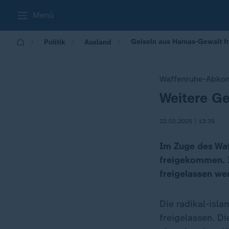
Menü
Geiseln aus Hamas-Gewalt f
Politik
Ausland
Waffenruhe-Abk
Weitere G
:
22.02.2025 | 13:35
Im Zuge des Wa
freigekommen. I
freigelassen we
Die radikal-isl
freigelassen. Di