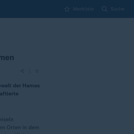
Merkliste
Suche
mmen
|
ewalt der Hamas
aftierte
iseln
nen Orten in dem