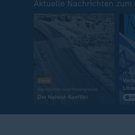
Aktuelle Nachrichten zum 
Hisbo
Vert
Thema
Liba
:
Nachrichten und Hintergründe
in R
Der Nahost-Konflikt
mit