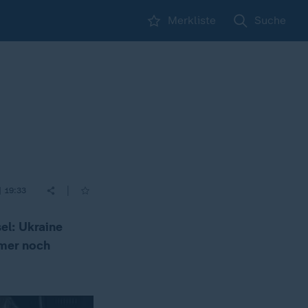
Merkliste
Suche
|
| 19:33
el: Ukraine
mmer noch