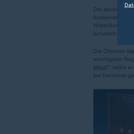
Dat
Der adventliche
konservativen F
Historiker. Nac
juristisch nicht
Die Chancen läge
wichtigsten Fra
Merz?
" sollte e
bei Euroclear ge