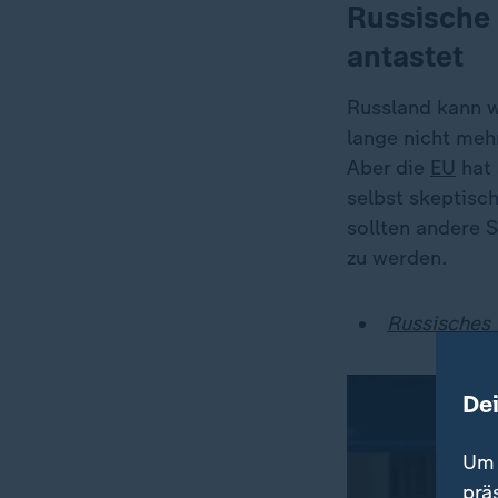
Russische 
antastet
Russland kann w
lange nicht mehr
Aber die
EU
hat 
selbst skeptisc
sollten andere S
zu werden.
Russisches 
De
Um 
prä