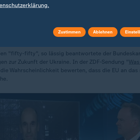
enschutzerklärung.
 Abend war lang, das Gespräch kurzweilig; Merz hält d
lamen für einen klugen Mann. Er spricht stets voller 
h dem Abendessen wurde der Eindruck vermittelt, das
Zustimmen
Ablehnen
Einstel
s zu fürchten habe. Doch die Sache scheint wieder verh
n "fifty-fifty", so lässig beantwortete der Bundeskan
gen zur Zukunft der Ukraine. In der ZDF-Sendung "
Was 
r die Wahrscheinlichkeit bewerten, dass die EU an das
he.