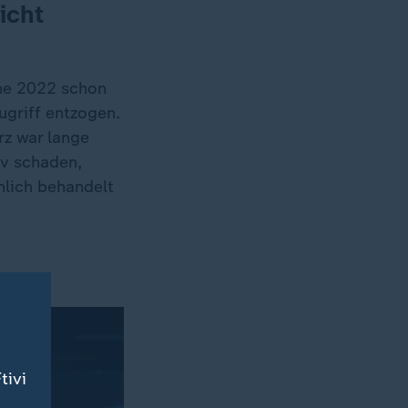
icht
ine 2022 schon
ugriff entzogen.
rz war lange
iv schaden,
nlich behandelt
tivi