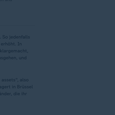
 So jedenfalls
erhöht. In
klargemacht,
usgehen, und
 assets", also
gert in Brüssel
nder, die ihr