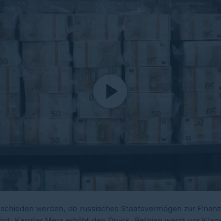
ntschieden werden, ob russisches Staatsvermögen zur Finanz
ird. Kanzler Merz erhöht den Druck, Belgien warnt vor Kla