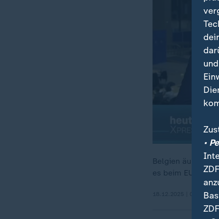
ver
Tec
dei
dar
und
Ein
Die
kom
Zus
• P
Int
Belgien äußert Be
ZDF
es beim EU-Gipfel
anz
Bas
18.12.2025 | 0:59 min
ZDF