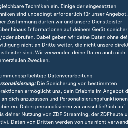
gleichbare Techniken ein. Einige der eingesetzten
hniken sind unbedingt erforderlich für unser Angebot.
ner Zustimmung dürfen wir und unsere Dienstleister
über hinaus Informationen auf deinem Gerät speicher
/oder abrufen. Dabei geben wir deine Daten ohne de
willigung nicht an Dritte weiter, die nicht unsere direk
nstleister sind. Wir verwenden deine Daten auch nicht
merziellen Zwecken.
timmungspflichtige Datenverarbeitung
ersonalisierung:
Die Speicherung von bestimmten
eraktionen ermöglicht uns, dein Erlebnis im Angebot 
denken bei der Nutzung russischer Gelder zur Unterstützun
 an dich anzupassen und Personalisierungsfunktionen
 zu einer Einigung kommen wird, berichtet Ulf Röller aus Br
ubieten. Dabei personalisieren wir ausschließlich auf
is deiner Nutzung von ZDF Streaming, der ZDFheute 
tivi. Daten von Dritten werden von uns nicht verwend