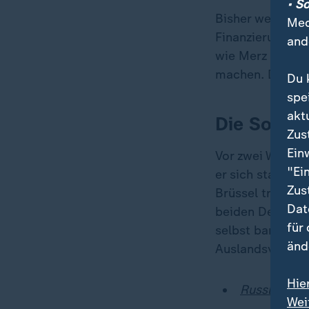
• S
Bisher werden v
Med
Finanzierung der
and
wie Merz sagt. 
machen. Doch es
Du 
spe
akt
Die Sorgen
Zus
Ein
Vor zwei Wochen
"Ei
er sich stattde
Zus
Brüssel traf. N
Dat
beiden Deutsche
für
selbst bankrott
änd
Auslandsvermög
Hie
Russlands G
Wei