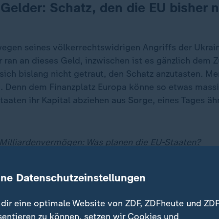
Gelder: Schatz, den die EU bisher n
egen seines völkerrechtswidrigen Angriffs der Ukra
 ran an dieses Geld, inzwischen ist es gänzlich dem Z
sich bislang nicht getraut, den Schatz anzutasten. Me
h. Denn dem Finanzplatz Europa könne so etwas mass
taaten ihr Kapital abziehen aus Sorge, eines Tages äh
Milliardenvermögen: Was planen die EU-Staaten?
ine Datenschutzeinstellungen
dir eine optimale Website von ZDF, ZDFheute und ZDF
sentieren zu können, setzen wir Cookies und