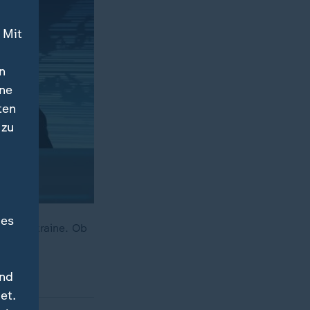
 Mit
n
ine
ten
 zu
des
g der Ukraine. Ob
üssel.
und
et.