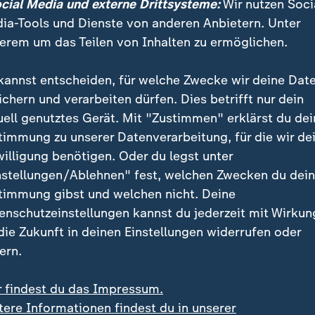
ocial Media und externe Drittsysteme:
Wir nutzen Soci
on den "frozen assets" Russlands nur die Zinsen abge
ia-Tools und Dienste von anderen Anbietern. Unter
 von Russland angegriffenen Ukraine; drei bis vier Mil
erem um das Teilen von Inhalten zu ermöglichen.
Doch längst will der Kanzler das eigentliche Vermögen
 gibt Widerstand von Belgiens Regierungschef.
kannst entscheiden, für welche Zwecke wir deine Dat
ichern und verarbeiten dürfen. Dies betrifft nur dein
uell genutztes Gerät. Mit "Zustimmen" erklärst du dei
 Belgiens
timmung zu unserer Datenverarbeitung, für die wir de
willigung benötigen. Oder du legst unter
 hat der Kanzler deswegen den König Norwegens sitze
nstellungen/Ablehnen" fest, welchen Zwecken du dei
ssen mit Belgiens Premierminister Bart De Wever zum
timmung gibst und welchen nicht. Deine
ur EU-Kommissionspräsidentin Ursula von der Leyen wa
enschutzeinstellungen kannst du jederzeit mit Wirkun
n wollten De Wever die Sorge nehmen, dass sein Bel
 die Zukunft in deinen Einstellungen widerrufen oder
gehen würde, wenn er der EU gestattet, das russische
ern.
en zu heben.
r findest du das Impressum.
eld für Ukraine-Waffen? Warum Belgien blockiert
tere Informationen findest du in unserer