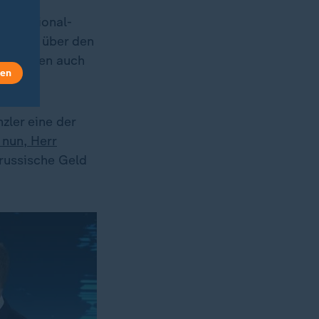
en national-
Achtung über den
s Belgien auch
len
ärtet.
zler eine der
nun, Herr
 russische Geld