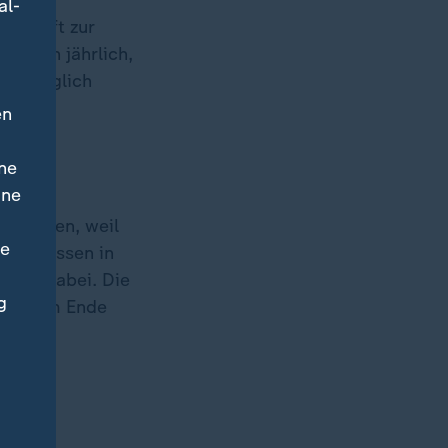
al-
schöpft zur
liarden jährlich,
 zugänglich
en
ne
ine
n lassen, weil
ne
 Abendessen in
r mit dabei. Die
g
gien am Ende