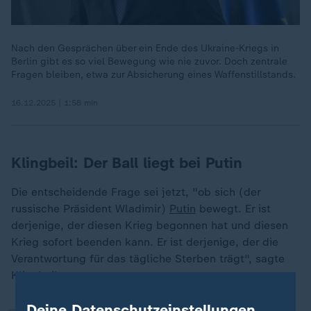
Nach den Gesprächen über ein Ende des Ukraine-Kriegs in
Berlin gibt es so viel Bewegung wie nie zuvor. Doch zentrale
Fragen bleiben, etwa zur Absicherung eines Waffenstillstands.
16.12.2025 | 1:58 min
Klingbeil: Der Ball liegt bei Putin
Die entscheidende Frage sei jetzt, "ob sich (der
russische Präsident Wladimir)
Putin
bewegt. Er ist
derjenige, der diesen Krieg begonnen hat und diesen
„
Krieg sofort beenden kann. Er ist derjenige, der die
Verantwortung für das tägliche Sterben trägt", sagte
Klingbeil.
Deine Datenschutzeinstellungen