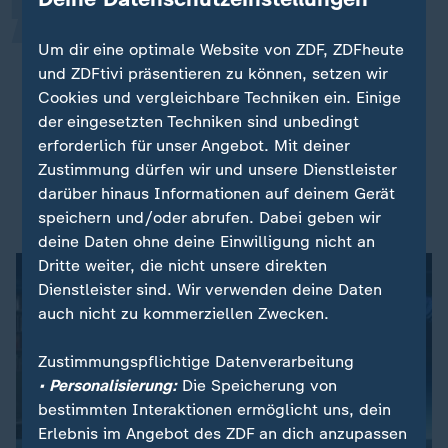
Der Ball liegt jetzt bei ihm. Ich habe
Um dir eine optimale Website von ZDF, ZDFheute
weiterhin große Zweifel daran, ob
und ZDFtivi präsentieren zu können, setzen wir
Putin Frieden will.
Cookies und vergleichbare Techniken ein. Einige
der eingesetzten Techniken sind unbedingt
Lars Klingbeil, Vizekanzler
erforderlich für unser Angebot. Mit deiner
Zustimmung dürfen wir und unsere Dienstleister
Ex-Botschafter von Fritsch: Putin hat Trump zum
darüber hinaus Informationen auf deinem Gerät
Handlanger gemacht
speichern und/oder abrufen. Dabei geben wir
deine Daten ohne deine Einwilligung nicht an
Dritte weiter, die nicht unsere direkten
Dienstleister sind. Wir verwenden deine Daten
auch nicht zu kommerziellen Zwecken.
Zustimmungspflichtige Datenverarbeitung
• Personalisierung:
Die Speicherung von
bestimmten Interaktionen ermöglicht uns, dein
Erlebnis im Angebot des ZDF an dich anzupassen