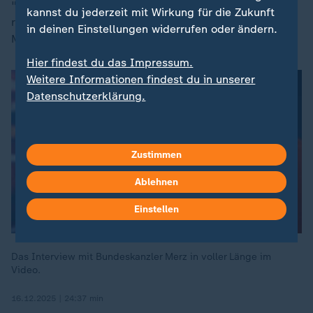
"Und sehr konkret: Wir würden auch entsprechende
kannst du jederzeit mit Wirkung für die Zukunft
russische Übergriffe und Angriffe erwidern", sagte
in deinen Einstellungen widerrufen oder ändern.
Merz. So weit sei man jedoch noch nicht.
Hier findest du das Impressum.
Weitere Informationen findest du in unserer
Datenschutzerklärung.
Zustimmen
Ablehnen
Einstellen
Das Interview mit Bundeskanzler Merz in voller Länge im
Video.
16.12.2025 | 24:37 min