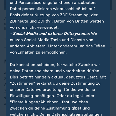
und Personalisierungsfunktionen anzubieten.
Dabei personalisieren wir ausschließlich auf
Basis deiner Nutzung von ZDF Streaming, der
All das, was Putin immer gefordert habe, werde gegenwärtig
ZDFheute und ZDFtivi. Daten von Dritten werden
der Ukraine abverlangt, sagt Rüdiger von Fritsch, ehemaliger
von uns nicht verwendet.
Botschafter in Moskau.
• Social Media und externe Drittsysteme:
Wir
16.12.2025 | 5:00 min
nutzen Social-Media-Tools und Dienste von
anderen Anbietern. Unter anderem um das Teilen
von Inhalten zu ermöglichen.
Merz will Zone absichern lassen
Du kannst entscheiden, für welche Zwecke wir
deine Daten speichern und verarbeiten dürfen.
Zuvor hatte Bundeskanzler
Friedrich Merz
(
CDU
) in der
Dies betrifft nur dein aktuell genutztes Gerät. Mit
ZDF-Sendung "Was nun, ..?" zu möglichen
"Zustimmen" erklärst du deine Zustimmung zu
Sicherheitsgarantien erklärt, Im Rahmen dieser
unserer Datenverarbeitung, für die wir deine
Zusagen könne man "zum Beispiel eine
Einwilligung benötigen. Oder du legst unter
entmilitarisierte Zone zwischen den Kriegsparteien
"Einstellungen/Ablehnen" fest, welchen
absichern".
Zwecken du deine Zustimmung gibst und
welchen nicht. Deine Datenschutzeinstellungen