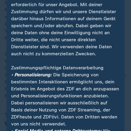
Der ukrainische Präsident
Wolodymyr Selenskyj
warf
erforderlich für unser Angebot. Mit deiner
Kremlchef
Wladimir Putin
wegen der Luftangriffe vor,
Zustimmung dürfen wir und unsere Dienstleister
weiter auf Krieg und die Zerstörung der Ukraine zu
darüber hinaus Informationen auf deinem Gerät
setzen, nicht auf Diplomatie. "Die Arbeit unseres
speichern und/oder abrufen. Dabei geben wir
Verhandlungsteams wird entsprechend angepasst",
deine Daten ohne deine Einwilligung nicht an
kündigte er an, ohne Details zu nennen.
Dritte weiter, die nicht unsere direkten
Dienstleister sind. Wir verwenden deine Daten
auch nicht zu kommerziellen Zwecken.
In der Nacht auf Dienstag, einer der kältesten des
Winters, gab es eine weitere Welle schwerer
Zustimmungspflichtige Datenverarbeitung
Luftangriffe auf Kiew, Charkiw und andere ukrainische
• Personalisierung:
Die Speicherung von
Städte. Erneut saßen Millionen Menschen bei strengem
bestimmten Interaktionen ermöglicht uns, dein
Frost ohne Strom und Heizung da. Die
Erlebnis im Angebot des ZDF an dich anzupassen
Reparaturarbeiten an dem seit Monaten beschädigten
und Personalisierungsfunktionen anzubieten.
Netz wurden zurückgeworfen.
Dabei personalisieren wir ausschließlich auf
Basis deiner Nutzung von ZDF Streaming, der
Trump über Luftangriffe: Putin hat sein
ZDFheute und ZDFtivi. Daten von Dritten werden
Wort gehalten
von uns nicht verwendet.
• Social Media und externe Drittsysteme:
Wir