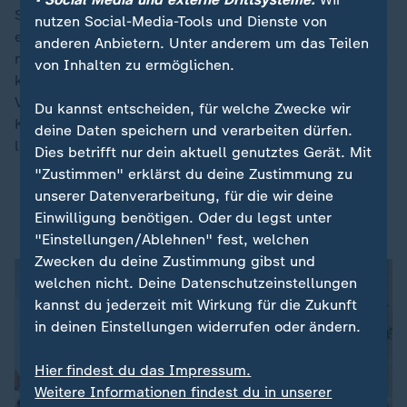
Selenskyj warf Moskau vor, gegen die von Trump
nutzen Social-Media-Tools und Dienste von
erwirkte Teilwaffenruhe verstoßen zu haben. Trump
anderen Anbietern. Unter anderem um das Teilen
machte am Dienstag (Ortszeit) vor laufenden Kameras
von Inhalten zu ermöglichen.
klar, dass er in den russischen Luftangriffen keinen
Verstoß gegen seine Absprache mit Putin sieht. Der
Du kannst entscheiden, für welche Zwecke wir
Kremlchef habe sein Wort gehalten und eine Woche
deine Daten speichern und verarbeiten dürfen.
lang auf Angriffe verzichtet, sagte Trump.
Dies betrifft nur dein aktuell genutztes Gerät. Mit
"Zustimmen" erklärst du deine Zustimmung zu
unserer Datenverarbeitung, für die wir deine
Ukraine: Massive Angriffe vor neuer
Einwilligung benötigen. Oder du legst unter
Verhandlungsrunde
"Einstellungen/Ablehnen" fest, welchen
Zwecken du deine Zustimmung gibst und
welchen nicht. Deine Datenschutzeinstellungen
kannst du jederzeit mit Wirkung für die Zukunft
in deinen Einstellungen widerrufen oder ändern.
Hier findest du das Impressum.
Weitere Informationen findest du in unserer