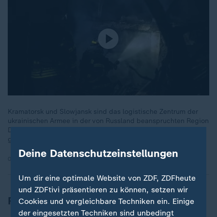
Kramatorsk und Slowjansk sind das logistische Zentrum der
ukrainischen Armee in der von Russland beanspruchten Region
Donezk. Doch die Front ist durch Angriffe Russlands enorm
geschwächt.
Deine Datenschutzeinstellungen
04.02.2026 | 1:33 min
Um dir eine optimale Website von ZDF, ZDFheute
und ZDFtivi präsentieren zu können, setzen wir
Russland setzt Angriffe auf Ukraine fort
Cookies und vergleichbare Techniken ein. Einige
der eingesetzten Techniken sind unbedingt