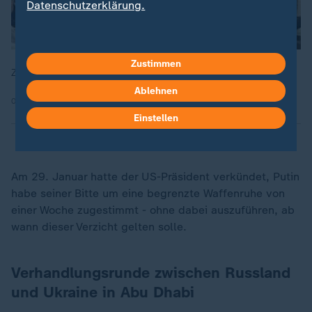
Datenschutzerklärung.
Zustimmen
Zuletzt hat Russland schwere Luftangriffe auf Kiew geflogen.
Ablehnen
04.02.2026 | 2:09 min
Einstellen
Am 29. Januar hatte der US-Präsident verkündet, Putin
habe seiner Bitte um eine begrenzte Waffenruhe von
einer Woche zugestimmt - ohne dabei auszuführen, ab
wann dieser Verzicht gelten solle.
Verhandlungsrunde zwischen Russland
und Ukraine in Abu Dhabi