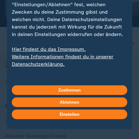
Sommerloch!
gegen Frauke Br
"Einstellungen/Ablehnen" fest, welchen
Gersdorf?
mit Video
0:44
mit Video
0:41
Zwecken du deine Zustimmung gibst und
welchen nicht. Deine Datenschutzeinstellungen
kannst du jederzeit mit Wirkung für die Zukunft
in deinen Einstellungen widerrufen oder ändern.
nach oben
Hier findest du das Impressum.
Weitere Informationen findest du in unserer
Datenschutzerklärung.
Zustimmen
Ablehnen
Aktuell bei ZDFheute
Einstellen
Zuletzt veröffentlicht
Aktuelle Sendungs-Videos