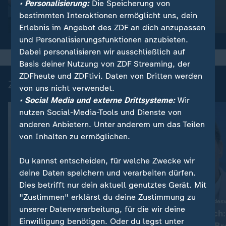
• Personalisierung:
Die Speicherung von
So wird das Wetter
Anschlag
bestimmten Interaktionen ermöglicht uns, dein
Video
1:17
Video
1:33
Erlebnis im Angebot des ZDF an dich anzupassen
und Personalisierungsfunktionen anzubieten.
Dabei personalisieren wir ausschließlich auf
Basis deiner Nutzung von ZDF Streaming, der
ZDFheute und ZDFtivi. Daten von Dritten werden
Zuletzt auf ZDFheute veröffentlicht
von uns nicht verwendet.
• Social Media und externe Drittsysteme:
Wir
nutzen Social-Media-Tools und Dienste von
anderen Anbietern. Unter anderem um das Teilen
von Inhalten zu ermöglichen.
Du kannst entscheiden, für welche Zwecke wir
deine Daten speichern und verarbeiten dürfen.
Dies betrifft nur dein aktuell genutztes Gerät. Mit
Update
"Zustimmen" erklärst du deine Zustimmung zu
:
Update am Morgen
Richterwahl am Bundesv
unserer Datenverarbeitung, für die wir deine
Wie schön war doch das
Ein Jahr danac
Einwilligung benötigen. Oder du legst unter