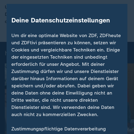
Ukrainische und russische Vertreter verhandeln in Abu
Dhabi über ein mögliches Kriegsende. Armin Coerper
00:16
Deine Datenschutzeinstellungen
ordnet ein, was bisher bekannt ist.
Um dir eine optimale Website von ZDF, ZDFheute
und ZDFtivi präsentieren zu können, setzen wir
Cookies und vergleichbare Techniken ein. Einige
heute-Nachrichten: Einzelbeiträge
der eingesetzten Techniken sind unbedingt
erforderlich für unser Angebot. Mit deiner
Zustimmung dürfen wir und unsere Dienstleister
darüber hinaus Informationen auf deinem Gerät
speichern und/oder abrufen. Dabei geben wir
deine Daten ohne deine Einwilligung nicht an
Dritte weiter, die nicht unsere direkten
Dienstleister sind. Wir verwenden deine Daten
auch nicht zu kommerziellen Zwecken.
:
Nachrichten | heute
Zustimmungspflichtige Datenverarbeitung
Lebenslange Haf
:
Wetter