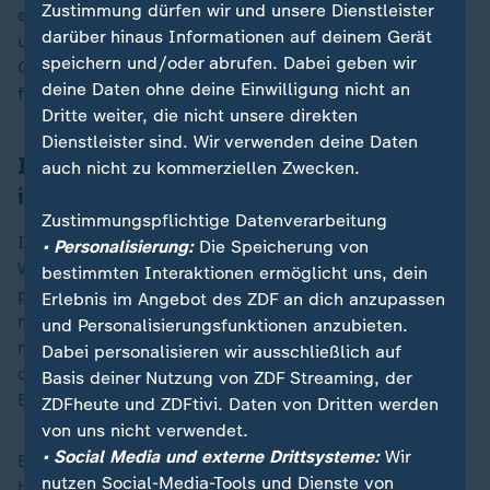
Zustimmung dürfen wir und unsere Dienstleister
einer am Dienstag erzielten Vereinbarung laut Hamas
darüber hinaus Informationen auf deinem Gerät
und den Medienberichten jene palästinensischen
speichern und/oder abrufen. Dabei geben wir
Gefangenen freigelassen, die Israel am Wochenende
deine Daten ohne deine Einwilligung nicht an
freilassen sollte.
Dritte weiter, die nicht unsere direkten
Dienstleister sind. Wir verwenden deine Daten
Israel: "Demütigende" Behandlung
auch nicht zu kommerziellen Zwecken.
israelischer Geiseln bei Übergabe
Zustimmungspflichtige Datenverarbeitung
Israel hatte in der Nacht zu Sonntag mitgeteilt, die im
• Personalisierung:
Die Speicherung von
Waffenruhe-Abkommen vorgesehene Entlassung
bestimmten Interaktionen ermöglicht uns, dein
palästinensischer Häftlinge werde ausgesetzt. Erst
Erlebnis im Angebot des ZDF an dich anzupassen
müsse die islamistische Terrororganisation versichern,
und Personalisierungsfunktionen anzubieten.
mit den
demütigenden Zeremonien bei der Freilassung
Dabei personalisieren wir ausschließlich auf
der israelischen Geiseln aufzuhören, hieß es zur
Basis deiner Nutzung von ZDF Streaming, der
Begründung.
ZDFheute und ZDFtivi. Daten von Dritten werden
von uns nicht verwendet.
• Social Media und externe Drittsysteme:
Wir
Betroffen sind 602 palästinensische Häftlinge. Sie
nutzen Social-Media-Tools und Dienste von
hätten am Samstag im Austausch für sechs israelische