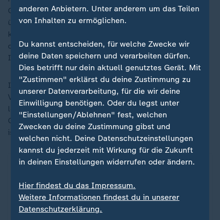
anderen Anbietern. Unter anderem um das Teilen
Geiseln freikommen sollen. Die vier Leichen, die nun
von Inhalten zu ermöglichen.
übergeben werden sollen, sollten ursprünglich am
kommenden Donnerstag im Rahmen der ersten Phase
Du kannst entscheiden, für welche Zwecke wir
des Abkommens zwischen Israel und der Hamas an
deine Daten speichern und verarbeiten dürfen.
Israel übergeben werden.
Dies betrifft nur dein aktuell genutztes Gerät. Mit
"Zustimmen" erklärst du deine Zustimmung zu
Im Zuge der seit dem 19. Januar geltenden
unserer Datenverarbeitung, für die wir deine
Vereinbarung hat die Hamas bislang insgesamt 25
Einwilligung benötigen. Oder du legst unter
lebende und vier tote Geiseln an Israel übergeben, im
"Einstellungen/Ablehnen" fest, welchen
Gegenzug kamen mehr als 1.100 Palästinenser aus
Zwecken du deine Zustimmung gibst und
israelischer Haft frei.
welchen nicht. Deine Datenschutzeinstellungen
kannst du jederzeit mit Wirkung für die Zukunft
in deinen Einstellungen widerrufen oder ändern.
Hier findest du das Impressum.
Weitere Informationen findest du in unserer
Datenschutzerklärung.