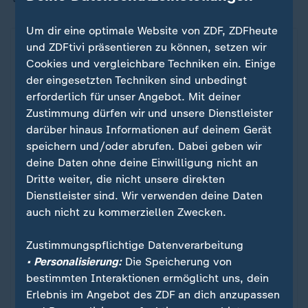
Um dir eine optimale Website von ZDF, ZDFheute
und ZDFtivi präsentieren zu können, setzen wir
Cookies und vergleichbare Techniken ein. Einige
der eingesetzten Techniken sind unbedingt
erforderlich für unser Angebot. Mit deiner
Zustimmung dürfen wir und unsere Dienstleister
darüber hinaus Informationen auf deinem Gerät
speichern und/oder abrufen. Dabei geben wir
deine Daten ohne deine Einwilligung nicht an
Dritte weiter, die nicht unsere direkten
Dienstleister sind. Wir verwenden deine Daten
Zeitverschiebung bis zu neun Stunden
auch nicht zu kommerziellen Zwecken.
Was machen die späten WM-Spiele
:
mit der Gastronomie?
Zustimmungspflichtige Datenverarbeitung
• Personalisierung:
Die Speicherung von
Mehr als die Hälfte der Weltmeisterschafts-Partien
bestimmten Interaktionen ermöglicht uns, dein
beginnen erst nach Mitternacht. Das bedeutet
Erlebnis im Angebot des ZDF an dich anzupassen
auch: Weniger Umsatz für die deutsche