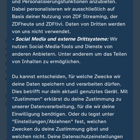
und Personalisierungsfunktionen anzubieten.
Gastronomie, so eine Studie des IW-Köln.
Dabei personalisieren wir ausschließlich auf
Basis deiner Nutzung von ZDF Streaming, der
mit Video
1:37
ZDFheute und ZDFtivi. Daten von Dritten werden
von uns nicht verwendet.
• Social Media und externe Drittsysteme:
Wir
Im Geschäft mit den Sammelalben sprudeln dagegen
nutzen Social-Media-Tools und Dienste von
die Einnahmen. Aus dem simplen Sammelhobby von
anderen Anbietern. Unter anderem um das Teilen
früher ist inzwischen ein milliardenschwerer
von Inhalten zu ermöglichen.
Wachstumsmarkt rund um Trading Cards geworden -
international organisiert, digital vermarktet und
Du kannst entscheiden, für welche Zwecke wir
wirtschaftlich hochprofitabel.
deine Daten speichern und verarbeiten dürfen.
Dies betrifft nur dein aktuell genutztes Gerät. Mit
Die anstehende
Fußball-WM
verspricht neue Rekorde.
"Zustimmen" erklärst du deine Zustimmung zu
Doch es gibt auch Kritik. Mehr dazu erfahrt ihr
hier
.
unserer Datenverarbeitung, für die wir deine
Einwilligung benötigen. Oder du legst unter
Wie zwei Brüder die Sammelkartenwelt erobern
"Einstellungen/Ablehnen" fest, welchen
Zwecken du deine Zustimmung gibst und
welchen nicht. Deine Datenschutzeinstellungen