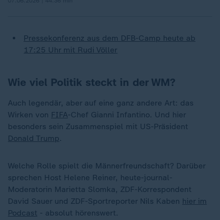
07.06.2026 | 44:36 min
Pressekonferenz aus dem DFB-Camp heute ab
17:25 Uhr mit Rudi Völler
Wie viel Politik steckt in der WM?
Auch legendär, aber auf eine ganz andere Art: das
Wirken von
FIFA
-Chef Gianni Infantino. Und hier
besonders sein Zusammenspiel mit US-Präsident
Donald Trump
.
Welche Rolle spielt die Männerfreundschaft? Darüber
sprechen Host Helene Reiner, heute-journal-
Moderatorin Marietta Slomka, ZDF-Korrespondent
David Sauer und ZDF-Sportreporter Nils Kaben
hier im
Podcast
- absolut hörenswert.