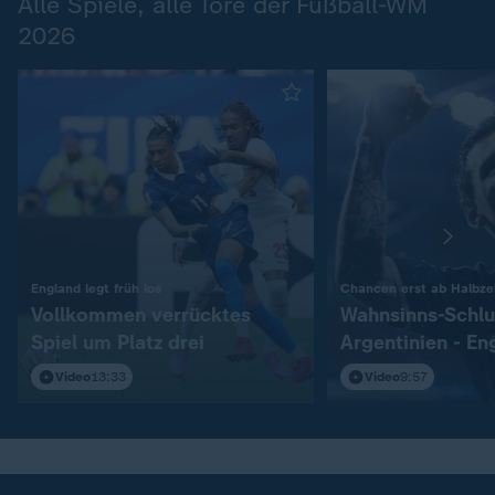
Alle Spiele, alle Tore der Fußball-WM
2026
:
England legt früh los
Chancen erst ab Halbzei
Vollkommen verrücktes
Wahnsinns-Schlu
Spiel um Platz drei
Argentinien - En
Video
13:33
Video
9:57