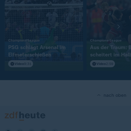
:
:
Champions League
Champions League
PSG schlägt Arsenal im
Aus der Traum: 
Elfmeterschießen
scheitert im Hal
Video
9:31
Video
2:59
nach oben