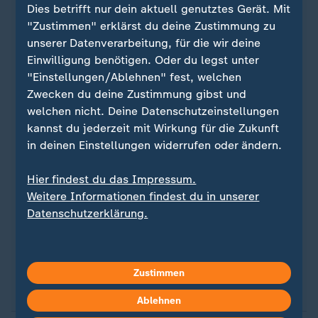
Ein Dauerthema bei Jamal Musiala ist seine
Dies betrifft nur dein aktuell genutztes Gerät. Mit
Vertragssituation, denn das bisherige Arbeitspapier
"Zustimmen" erklärst du deine Zustimmung zu
in München läuft nur noch bis 2026. Es ist
unserer Datenverarbeitung, für die wir deine
bekannt, dass 21-Jährige zum Gesicht des
Einwilligung benötigen. Oder du legst unter
deutschen Rekordmeisters aufgebaut werden soll.
"Einstellungen/Ablehnen" fest, welchen
Die Agentur "11WINS" mit dem Juristen Christian
Zwecken du deine Zustimmung gibst und
Schmid an der Spitze weiß natürlich um den
welchen nicht. Deine Datenschutzeinstellungen
Marktwerkt ihres Mandanten, der aktuell bei 130
kannst du jederzeit mit Wirkung für die Zukunft
Millionen Euro liegt.
in deinen Einstellungen widerrufen oder ändern.
Musiala hatte vor zwei Wochen in Mainz seine
Hier findest du das Impressum.
Zukunftspläne schelmisch grinsend als "mystery"
Weitere Informationen findest du in unserer
bezeichnete. Auch am Dienstag in Frankfurt wollte
Datenschutzerklärung.
er das Geheimnis nicht lüften: "Über die
Vertragsgeschichte kann ich nicht viel erzählen.
Ich will die Hinrunde erfolgreich beenden, dann
Zustimmen
schauen wir einfach, was passiert."
Ablehnen