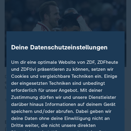
Deine Datenschutzeinstellungen
Um dir eine optimale Website von ZDF, ZDFheute
und ZDFtivi präsentieren zu können, setzen wir
Cookies und vergleichbare Techniken ein. Einige
Der FC Bayern hat die starke Defensive des FC St. Pauli nur
einmal überwinden können - dafür aber per Traumtor. Jamal
der eingesetzten Techniken sind unbedingt
Musiala zirkelte den Ball aus 25 Metern unter die Querlatte.
erforderlich für unser Angebot. Mit deiner
Zustimmung dürfen wir und unsere Dienstleister
11.11.2024 | 7:13 min
darüber hinaus Informationen auf deinem Gerät
speichern und/oder abrufen. Dabei geben wir
deine Daten ohne deine Einwilligung nicht an
Beim Bundesliga-Auswärtserfolg beim FC St. Pauli
Dritte weiter, die nicht unsere direkten
(1:0) verblüfte sein krachender Weitschusstreffer,