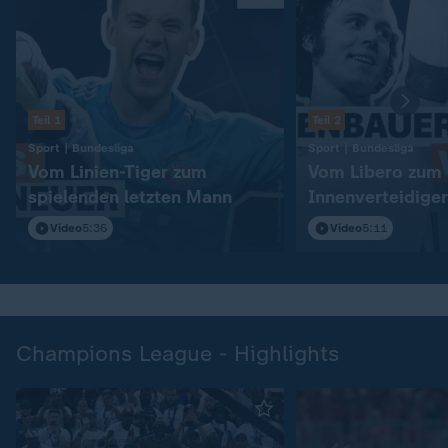
Teil 1
Teil 2
:
:
Sport | Bundesliga
Sport | Bundesliga
Vom Linien-Tiger zum
Vom Libero zum
spielenden letzten Mann
Innenverteidiger
Video
5:36
Video
5:11
Champions League - Highlights