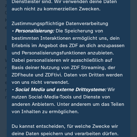
Dienstleister sind. Wir verwenden deine Daten
zuvor staubte Musiala im DFB-Pokal beim FSV Mainz
auch nicht zu kommerziellen Zwecken.
05 (4:0) dreifach in bester Gerd-Müller-Manier ab.
Kompany habe ihm halt auch "gute Positionen für die
Zustimmungspflichtige Datenverarbeitung
einfachen Tore" vermittelt.
• Personalisierung:
Die Speicherung von
bestimmten Interaktionen ermöglicht uns, dein
Erlebnis im Angebot des ZDF an dich anzupassen
Lobeshymnen lassen ihn kalt
und Personalisierungsfunktionen anzubieten.
Dabei personalisieren wir ausschließlich auf
Wer Technik mit Torinstinkt vereint, wird zwangsläufig
Basis deiner Nutzung von ZDF Streaming, der
noch wertvoller, um seine Bilanz in der DFB-Auswahl -
ZDFheute und ZDFtivi. Daten von Dritten werden
sechs Tore in 36 Einsätzen - auszubauen. Er wolle
von uns nicht verwendet.
einfach jede Saison "einen Schritt nach vorne"
• Social Media und externe Drittsysteme:
Wir
machen, erklärte der Nationalspieler, der entspannt
nutzen Social-Media-Tools und Dienste von
mit einem Kaffeebecher gekommen war.
anderen Anbietern. Unter anderem um das Teilen
von Inhalten zu ermöglichen.
Geheimnis um Musialas Zukunft
Du kannst entscheiden, für welche Zwecke wir
deine Daten speichern und verarbeiten dürfen.