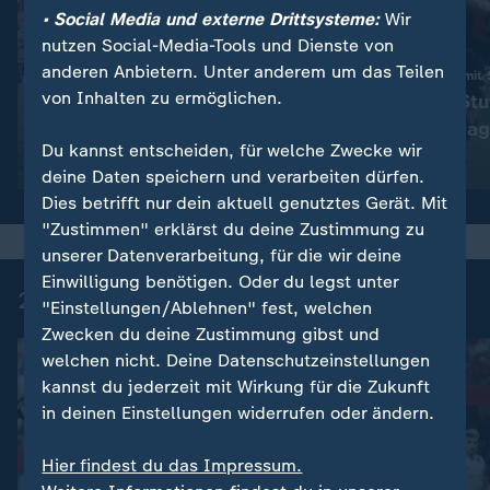
• Social Media und externe Drittsysteme:
Wir
nutzen Social-Media-Tools und Dienste von
anderen Anbietern. Unter anderem um das Teilen
:
3:1 beim FC St. Pauli
Rieras letztes Spiel mit
von Inhalten zu ermöglichen.
VfL Wolfsburg gewinnt
Remis reicht Stu
Abstiegs-Endspiel
Champions Leag
Du kannst entscheiden, für welche Zwecke wir
Video
10:24
Video
10:08
deine Daten speichern und verarbeiten dürfen.
Dies betrifft nur dein aktuell genutztes Gerät. Mit
"Zustimmen" erklärst du deine Zustimmung zu
unserer Datenverarbeitung, für die wir deine
Einwilligung benötigen. Oder du legst unter
2. Bundesliga - Highlights
"Einstellungen/Ablehnen" fest, welchen
Zwecken du deine Zustimmung gibst und
welchen nicht. Deine Datenschutzeinstellungen
kannst du jederzeit mit Wirkung für die Zukunft
in deinen Einstellungen widerrufen oder ändern.
Hier findest du das Impressum.