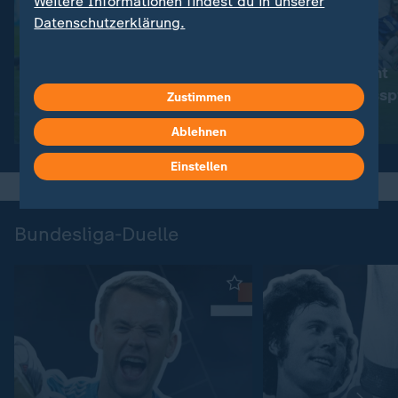
Weitere Informationen findest du in unserer
Datenschutzerklärung.
:
:
2. Bundesliga
2. Bundesliga
Fortuna Düsseldorf schockt
"Club" gewinnt
SV Elversberg
Freundschaftssp
Zustimmen
S04
Video
6:37
Video
9:04
Ablehnen
Einstellen
Bundesliga-Duelle