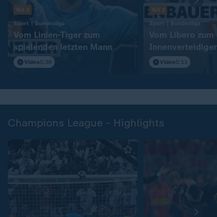
Teil 1
Teil 2
:
:
Sport | Bundesliga
Sport | Bundesliga
Vom Linien-Tiger zum
Vom Libero zum
spielenden letzten Mann
Innenverteidiger
Video
5:36
Video
5:11
Champions League - Highlights