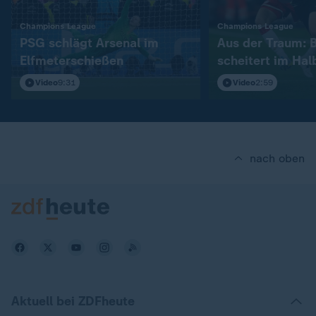
:
:
Champions League
Champions League
PSG schlägt Arsenal im
Aus der Traum: 
Elfmeterschießen
scheitert im Hal
Video
9:31
Video
2:59
nach oben
Aktuell bei ZDFheute