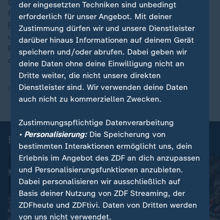
gewesen", um aufzuhören. Löw aber machte weiter,
der eingesetzten Techniken sind unbedingt
führte Deutschland noch zur wegen der
Corona-
erforderlich für unser Angebot. Mit deiner
Pandemie
in 2021 verlegten Europameisterschaft -
Zustimmung dürfen wir und unsere Dienstleister
und schied mit seinem Team im Achtelfinale gegen
darüber hinaus Informationen auf deinem Gerät
England aus. Erst anschließend folgte das Ende auf
speichern und/oder abrufen. Dabei geben wir
der DFB-Trainerbank - nach rund 15 Jahren.
deine Daten ohne deine Einwilligung nicht an
Dritte weiter, die nicht unsere direkten
Dienstleister sind. Wir verwenden deine Daten
Quelle:
SID
auch nicht zu kommerziellen Zwecken.
Zustimmungspflichtige Datenverarbeitung
• Personalisierung:
Die Speicherung von
Bundesliga 34. Spieltag
bestimmten Interaktionen ermöglicht uns, dein
Erlebnis im Angebot des ZDF an dich anzupassen
und Personalisierungsfunktionen anzubieten.
Dabei personalisieren wir ausschließlich auf
Basis deiner Nutzung von ZDF Streaming, der
ZDFheute und ZDFtivi. Daten von Dritten werden
von uns nicht verwendet.