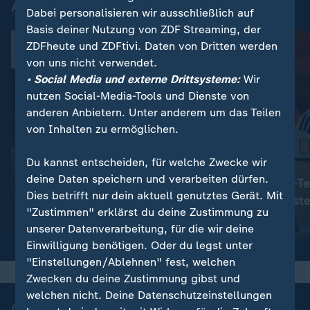
Alle Bolzplatz-Folgen
Dabei personalisieren wir ausschließlich auf
Basis deiner Nutzung von ZDF Streaming, der
ZDFheute und ZDFtivi. Daten von Dritten werden
von uns nicht verwendet.
• Social Media und externe Drittsysteme:
Wir
nutzen Social-Media-Tools und Dienste von
anderen Anbietern. Unter anderem um das Teilen
von Inhalten zu ermöglichen.
Du kannst entscheiden, für welche Zwecke wir
:
Sport | Bolzplatz
deine Daten speichern und verarbeiten dürfen.
Kann das DFB-Te
Dies betrifft nur dein aktuell genutztes Gerät. Mit
K.o.-Phase best
:
Sport
"Zustimmen" erklärst du deine Zustimmung zu
Bolzplatz
Video
14:08
unserer Datenverarbeitung, für die wir deine
Einwilligung benötigen. Oder du legst unter
"Einstellungen/Ablehnen" fest, welchen
Zwecken du deine Zustimmung gibst und
welchen nicht. Deine Datenschutzeinstellungen
Champions League - Highlights