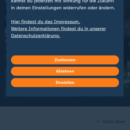
kannst du jederzeit mit Wirkung für die Zukunft
in deinen Einstellungen widerrufen oder ändern.
Hier findest du das Impressum.
Weitere Informationen findest du in unserer
Datenschutzerklärung.
Zustimmen
:
:
Champions League
Champions League
Ablehnen
PSG schlägt Arsenal im
Aus der Traum: 
Elfmeterschießen
scheitert im Hal
Einstellen
Video
9:31
Video
2:59
nach oben