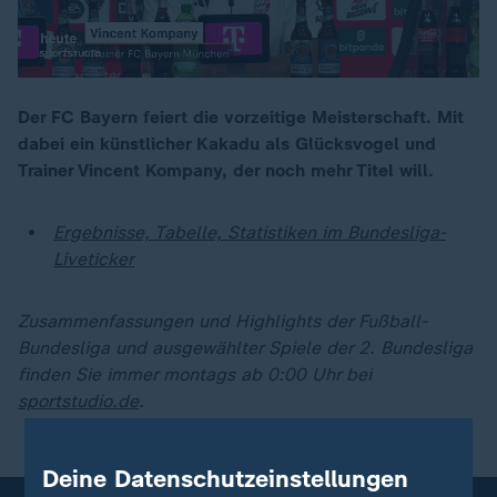
Der FC Bayern feiert die vorzeitige Meisterschaft. Mit
dabei ein künstlicher Kakadu als Glücksvogel und
00:17
Trainer Vincent Kompany, der noch mehr Titel will.
Ergebnisse, Tabelle, Statistiken im Bundesliga-
Liveticker
Zusammenfassungen und Highlights der Fußball-
Bundesliga und ausgewählter Spiele der 2. Bundesliga
finden Sie immer montags ab 0:00 Uhr bei
sportstudio.de
.
Deine Datenschutzeinstellungen