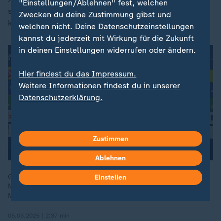
"Einstellungen/Ablehnen" fest, welchen
seinem Frust auf individuelle Fehler seiner Mannschaft
Zwecken du deine Zustimmung gibst und
keinen Hehl machte.
welchen nicht. Deine Datenschutzeinstellungen
kannst du jederzeit mit Wirkung für die Zukunft
in deinen Einstellungen widerrufen oder ändern.
Hier findest du das Impressum.
Weitere Informationen findest du in unserer
Datenschutzerklärung.
Zustimmen
Ablehnen
Granit Xhaka, Xabi Alonso (beide Bayer Leverkusen), Jamal
Einstellen
Musiala, Max Eberl und Joshua Kimmich (alle Bayern
München) im Interview.
05.03.2025 | 2:37 min