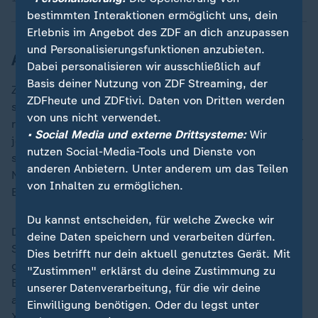
bestimmten Interaktionen ermöglicht uns, dein
Erlebnis im Angebot des ZDF an dich anzupassen
und Personalisierungsfunktionen anzubieten.
Alonso erstmals in der Kritik
Dabei personalisieren wir ausschließlich auf
Basis deiner Nutzung von ZDF Streaming, der
Zudem stehen zum ersten Mal in Alonsos Amtszeit
ZDFheute und ZDFtivi. Daten von Dritten werden
seine taktischen Entscheidungen in der Kritik. War es
von uns nicht verwendet.
richtig in den zwei letzten Duellen gegen Bayern
• Social Media und externe Drittsysteme:
Wir
jeweils auf einen echten Stürmer zu verzichten? Hat er
nutzen Social-Media-Tools und Dienste von
sich mit der Mammut-Rotation bei der letzten
anderen Anbietern. Unter anderem um das Teilen
Niederlage gegen Bremen verzockt? Die Bayer-
von Inhalten zu ermöglichen.
Erfolgswelle scheint kein Selbstläufer mehr zu sein.
Du kannst entscheiden, für welche Zwecke wir
Dazu passt, dass auch kleinere atmosphärische
deine Daten speichern und verarbeiten dürfen.
Störungen innerhalb des Teams offen zur Schau
Dies betrifft nur dein aktuell genutztes Gerät. Mit
gestellt werden. So als die Spieler Victor Boniface und
"Zustimmen" erklärst du deine Zustimmung zu
Emiliano Buendia beim Sieg gegen Frankfurt
unserer Datenverarbeitung, für die wir deine
aneinander gerieten und Mittelfeldstratege Granit
Einwilligung benötigen. Oder du legst unter
Xhaka nach der Hinspiel-Niederlage in München aus