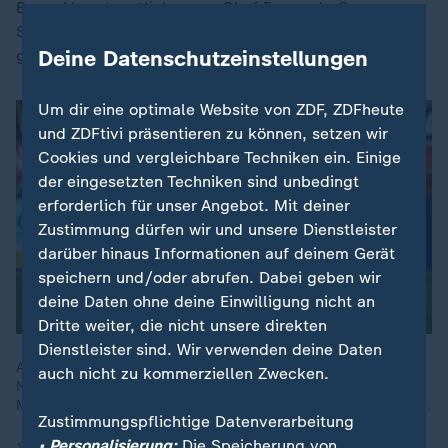
Bayer-Verantwortlichen um Chef Fernando Carro,
Sportgeschäftsführer Simon Rolfes und Coach Alonso
Deine Datenschutzeinstellungen
gar nicht schmecken dürfte.
Um dir eine optimale Website von ZDF, ZDFheute
und ZDFtivi präsentieren zu können, setzen wir
Cookies und vergleichbare Techniken ein. Einige
der eingesetzten Techniken sind unbedingt
erforderlich für unser Angebot. Mit deiner
Zustimmung dürfen wir und unsere Dienstleister
darüber hinaus Informationen auf deinem Gerät
speichern und/oder abrufen. Dabei geben wir
deine Daten ohne deine Einwilligung nicht an
Dritte weiter, die nicht unsere direkten
Dienstleister sind. Wir verwenden deine Daten
Ausgerechnet in Leverkusen endet Werders Serie von fünf
auch nicht zu kommerziellen Zwecken.
Niederlagen in Folge. Die Bremer gewannen mit 2:0 beim
Meister, der sich zudem Sorgen um Florian Wirtz machen muss.
Zustimmungspflichtige Datenverarbeitung
• Personalisierung:
Die Speicherung von
10.03.2025 | 9:11 min