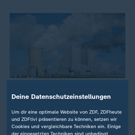
Abgaben für Emissionen
EU führt CO2-Grenzausgleich ein:
:
Deine Datenschutzeinstellungen
Wie Firmen dazu stehen
Um dir eine optimale Website von ZDF, ZDFheute
Ab Anfang 2026 müssen Importeure von
und ZDFtivi präsentieren zu können, setzen wir
bestimmten Rohstoffen für CO2-Emissionen
Cookies und vergleichbare Techniken ein. Einige
zahlen. Die EU will einen fairen Wettbewerb trotz
der eingesetzten Techniken sind unbedingt