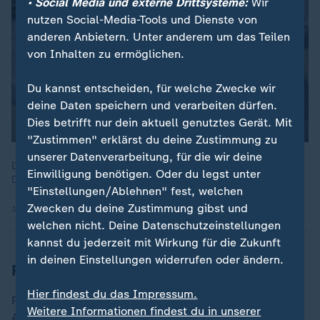
• Social Media und externe Drittsysteme:
Wir
nutzen Social-Media-Tools und Dienste von
anderen Anbietern. Unter anderem um das Teilen
von Inhalten zu ermöglichen.
Du kannst entscheiden, für welche Zwecke wir
deine Daten speichern und verarbeiten dürfen.
Dies betrifft nur dein aktuell genutztes Gerät. Mit
"Zustimmen" erklärst du deine Zustimmung zu
unserer Datenverarbeitung, für die wir deine
Die Reform bei der Altersvorsorge war 2025 eines der großen
Einwilligung benötigen. Oder du legst unter
Debattenthemen.
"Einstellungen/Ablehnen" fest, welchen
Zwecken du deine Zustimmung gibst und
17.12.2025 | 1:37 min
welchen nicht. Deine Datenschutzeinstellungen
kannst du jederzeit mit Wirkung für die Zukunft
in deinen Einstellungen widerrufen oder ändern.
Rente wird voraussichtlich steigen
Hier findest du das Impressum.
Rentnerinnen und Rentner dürfen auf höhere
Weitere Informationen findest du in unserer
Altersbezüge hoffen. Laut Prognose der Deutschen