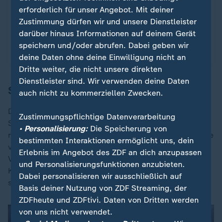
Klimaschutz, doch Firmen warnen vor neuen
erforderlich für unser Angebot. Mit deiner
Hürden.
Zustimmung dürfen wir und unsere Dienstleister
darüber hinaus Informationen auf deinem Gerät
von Lisa Brockschmidt, Karen Grass und Anne Sophie Feil
speichern und/oder abrufen. Dabei geben wir
mit Video
1:43
deine Daten ohne deine Einwilligung nicht an
Dritte weiter, die nicht unsere direkten
Dienstleister sind. Wir verwenden deine Daten
Stromnetzentgelte sinken
auch nicht zu kommerziellen Zwecken.
Die Gebühren, die Stromkunden für die Nutzung der
Zustimmungspflichtige Datenverarbeitung
Stromnetze zahlen, sinken im kommenden Jahr in den
• Personalisierung:
Die Speicherung von
meisten Regionen. Ein staatlicher Zuschuss in der Höhe
bestimmten Interaktionen ermöglicht uns, dein
von 6,5 Milliarden Euro sorgt dafür, dass die
Erlebnis im Angebot des ZDF an dich anzupassen
Verteilnetzentgelte im Schnitt um 2,2 Cent pro
und Personalisierungsfunktionen anzubieten.
Kilowattstunde sinken. Regional gibt es allerdings
Dabei personalisieren wir ausschließlich auf
starke Unterschiede.
Basis deiner Nutzung von ZDF Streaming, der
ZDFheute und ZDFtivi. Daten von Dritten werden
von uns nicht verwendet.