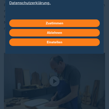
Datenschutzerklärung.
Rentenversicherung soll die
Rente
kommenden Juli um
rund 3,7 Prozent zulegen. Durch die sogenannte
Haltelinie sind die Renten an die Entwicklung der
Nettolöhne gekoppelt, wodurch sich die genaue Höhe
Zustimmen
noch nicht abschätzen lässt.
Ablehnen
Diese Folgen hat das beschlossene Rentenpaket
Einstellen