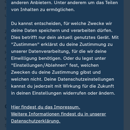
der Menschen in Gaza". Er wies darauf hin, dass die
anderen Anbietern. Unter anderem um das Teilen
humanitäre Situation im
Gazastreifen
"mittlerweile
von Inhalten zu ermöglichen.
unerträglich geworden ist".
Du kannst entscheiden, für welche Zwecke wir
deine Daten speichern und verarbeiten dürfen.
Zudem bräuchten auch im Westjordanland "die
Dies betrifft nur dein aktuell genutztes Gerät. Mit
Palästinenserinnen und Palästinenser eine Perspektive
"Zustimmen" erklärst du deine Zustimmung zu
auf eine politische und wirtschaftliche Zukunft - damit
unserer Datenverarbeitung, für die wir deine
Hass und Extremismus nicht weiter fruchtbaren Boden
Einwilligung benötigen. Oder du legst unter
finden", verlangte der Außenminister. "Wie wir die
"Einstellungen/Ablehnen" fest, welchen
palästinensische Behörde bei dringend notwendigen
Zwecken du deine Zustimmung gibst und
Reformen unterstützen können, wird genauso Thema
welchen nicht. Deine Datenschutzeinstellungen
meiner Gespräche sein wie der israelische
kannst du jederzeit mit Wirkung für die Zukunft
Siedlungsbau."
in deinen Einstellungen widerrufen oder ändern.
Gespräche mit Netanjahu und Saar
Hier findest du das Impressum.
Weitere Informationen findest du in unserer
Wadephul will laut Auswärtigem Amt in Israel am
Datenschutzerklärung.
Sonntag politische Gespräche mit Außenminister