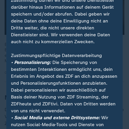
Zustimmung dürfen wir und unsere Dienstleister
darüber hinaus Informationen auf deinem Gerät
speichern und/oder abrufen. Dabei geben wir
deine Daten ohne deine Einwilligung nicht an
Dritte weiter, die nicht unsere direkten
Dienstleister sind. Wir verwenden deine Daten
auch nicht zu kommerziellen Zwecken.
Ein deutscher Rettungssanitäter und Einsatzleiter war für eine
Berliner Hilfsorganisation in Gaza, um dort Schwerverletzte zu
Zustimmungspflichtige Datenverarbeitung
evakuieren. Was hat er dort erlebt und wie konnte er den
Menschen dort helfen?
• Personalisierung:
Die Speicherung von
bestimmten Interaktionen ermöglicht uns, dein
08.05.2025 | 2:01 min
Erlebnis im Angebot des ZDF an dich anzupassen
und Personalisierungsfunktionen anzubieten.
Dabei personalisieren wir ausschließlich auf
Minister: Situation in Gaza unerträglich
Basis deiner Nutzung von ZDF Streaming, der
ZDFheute und ZDFtivi. Daten von Dritten werden
Der CDU-Politiker forderte "einen Einstieg in ernsthafte
von uns nicht verwendet.
Verhandlungen über einen Waffenstillstand mit dem
• Social Media und externe Drittsysteme:
Wir
Ziel der Freilassung aller Geiseln und der Versorgung
nutzen Social-Media-Tools und Dienste von