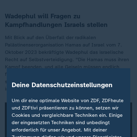
Wadephul will Fragen zu
Kampfhandlungen Israels stellen
Mit Blick auf den Überfall der radikalen
Palästinenserorganisation Hamas auf Israel vom 7.
Oktober 2023 bekräftigte Wadephul das israelische
Recht auf Selbstverteidigung. "Die Hamas muss ihren
Kampf beenden, und alle Geiseln müssen endlich
freikommen", forderte er. Allerdings kündigte er für
seinen Besuch auch Fragen zu den "seit März wieder
Deine Datenschutzeinstellungen
intensivierten Kampfhandlungen" durch Israel an.
Um dir eine optimale Website von ZDF, ZDFheute
und ZDFtivi präsentieren zu können, setzen wir
Cookies und vergleichbare Techniken ein. Einige
der eingesetzten Techniken sind unbedingt
erforderlich für unser Angebot. Mit deiner