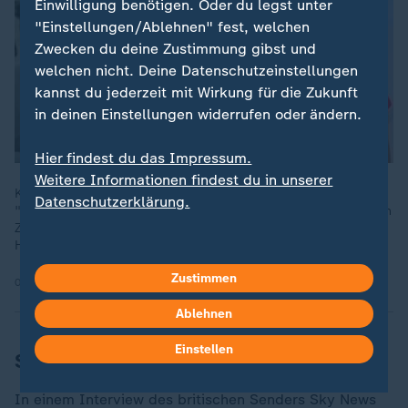
Einwilligung benötigen. Oder du legst unter
"Einstellungen/Ablehnen" fest, welchen
Zwecken du deine Zustimmung gibst und
welchen nicht. Deine Datenschutzeinstellungen
kannst du jederzeit mit Wirkung für die Zukunft
in deinen Einstellungen widerrufen oder ändern.
Hier findest du das Impressum.
Weitere Informationen findest du in unserer
Kiews diplomatische Vorstöße blieben bislang erfolglos.
Datenschutzerklärung.
"Selenskyj selbst schätzt die Lage derzeit so ein, dass sich ein
Zeitfenster für Verhandlungen öffnet“, so ZDF-Reporter Dara
Hassanzadeh.
Zustimmen
05.06.2026 | 2:29 min
Ablehnen
Einstellen
Selenskyj: Es hängt von Putin ab
In einem Interview des britischen Senders Sky News