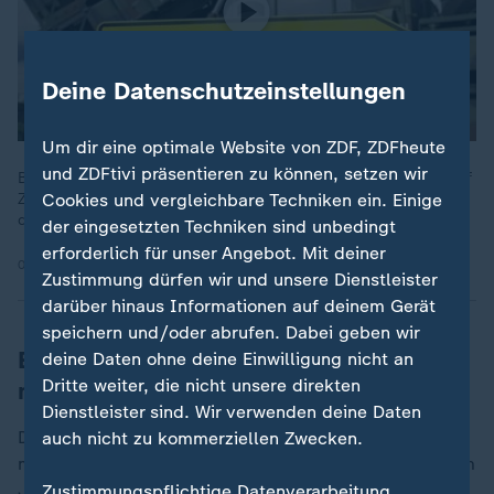
Deine Datenschutzeinstellungen
Um dir eine optimale Website von ZDF, ZDFheute
und ZDFtivi präsentieren zu können, setzen wir
Bei einem informellen Treffen der EU-Verteidigungsminister auf
Zypern soll es um die Unterstützung der Ukraine gehen. Auch
Cookies und vergleichbare Techniken ein. Einige
die Blockade der Straße von Hormus soll Thema sein.
der eingesetzten Techniken sind unbedingt
erforderlich für unser Angebot. Mit deiner
08.06.2026 | 0:19 min
Zustimmung dürfen wir und unsere Dienstleister
darüber hinaus Informationen auf deinem Gerät
speichern und/oder abrufen. Dabei geben wir
Europäer wollen Ukraine weiter
deine Daten ohne deine Einwilligung nicht an
Dritte weiter, die nicht unsere direkten
militärisch unterstützen
Dienstleister sind. Wir verwenden deine Daten
Die Europäer sicherten Selenskyj auch weitere
auch nicht zu kommerziellen Zwecken.
militärische Unterstützung zu. Darüber solle bei den im
Juni und Juli stattfindenden Gipfeltreffen der G7 und
Zustimmungspflichtige Datenverarbeitung