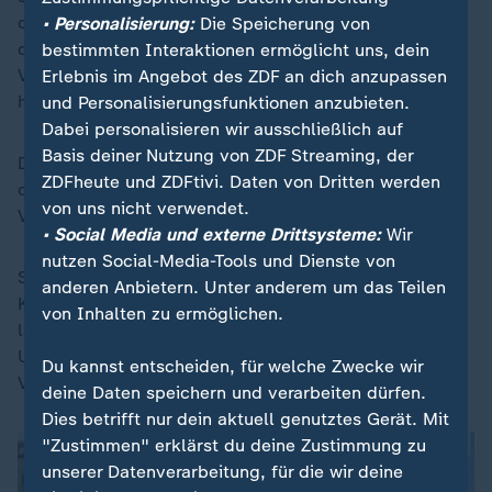
der Nato sowie beim nächsten Treffen der "Koalition
• Personalisierung:
Die Speicherung von
der Willigen" gesprochen werden, in der sich die
bestimmten Interaktionen ermöglicht uns, dein
Verbündeten der Ukraine zusammengeschlossen
Erlebnis im Angebot des ZDF an dich anzupassen
haben.
und Personalisierungsfunktionen anzubieten.
Dabei personalisieren wir ausschließlich auf
Basis deiner Nutzung von ZDF Streaming, der
Die Staats- und Regierungschefs betonten die
ZDFheute und ZDFtivi. Daten von Dritten werden
dringende Notwendigkeit, die Raketenabwehr und die
von uns nicht verwendet.
Verfügbarkeit weitreichender Waffen zu stärken.
• Social Media und externe Drittsysteme:
Wir
nutzen Social-Media-Tools und Dienste von
Sie erörterten zudem, "wie das Bündnis von der
anderen Anbietern. Unter anderem um das Teilen
Kampferfahrung der Ukraine lernen kann und wie die
von Inhalten zu ermöglichen.
langfristige industrielle Zusammenarbeit mit der
Ukraine ausgebaut werden kann, um die eigene
Du kannst entscheiden, für welche Zwecke wir
Verteidigung Europas zu stärken".
deine Daten speichern und verarbeiten dürfen.
Dies betrifft nur dein aktuell genutztes Gerät. Mit
"Zustimmen" erklärst du deine Zustimmung zu
unserer Datenverarbeitung, für die wir deine