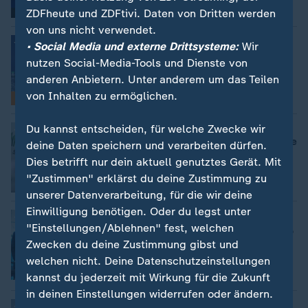
ZDFheute und ZDFtivi. Daten von Dritten werden
von uns nicht verwendet.
Nachrichten & Hintergründe
:
• Social Media und externe Drittsysteme:
Wir
Donald Trump
nutzen Social-Media-Tools und Dienste von
anderen Anbietern. Unter anderem um das Teilen
von Inhalten zu ermöglichen.
Thema
Du kannst entscheiden, für welche Zwecke wir
Geplante Änderungen im Wahlrecht
:
Streit um Briefwahl: Trump ruft Supreme
deine Daten speichern und verarbeiten dürfen.
Court an
Dies betrifft nur dein aktuell genutztes Gerät. Mit
"Zustimmen" erklärst du deine Zustimmung zu
mit Video
0:23
unserer Datenverarbeitung, für die wir deine
Einwilligung benötigen. Oder du legst unter
Sozialisten gewinnen in Vorwahlen
:
"Einstellungen/Ablehnen" fest, welchen
Die "hardcore, gottlosen Kommunisten",
die Trump fürchtet
Zwecken du deine Zustimmung gibst und
Julian Schmidt-Farrent, Washington, D.C.
welchen nicht. Deine Datenschutzeinstellungen
mit Video
1:50
kannst du jederzeit mit Wirkung für die Zukunft
in deinen Einstellungen widerrufen oder ändern.
Nach Mega-Events im Sommer