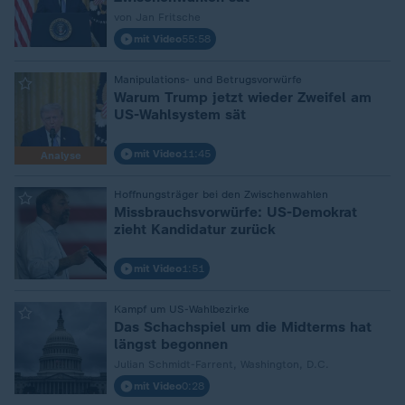
von Jan Fritsche
mit Video
55:58
:
Manipulations- und Betrugsvorwürfe
Warum Trump jetzt wieder Zweifel am
US-Wahlsystem sät
mit Video
11:45
Analyse
:
Hoffnungsträger bei den Zwischenwahlen
Missbrauchsvorwürfe: US-Demokrat
zieht Kandidatur zurück
mit Video
1:51
:
Kampf um US-Wahlbezirke
Das Schachspiel um die Midterms hat
längst begonnen
Julian Schmidt-Farrent, Washington, D.C.
mit Video
0:28