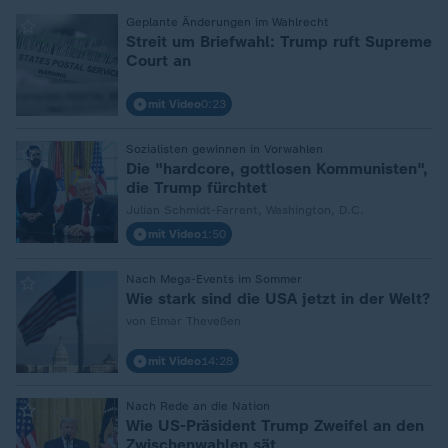
:
Geplante Änderungen im Wahlrecht
Streit um Briefwahl: Trump ruft Supreme
Court an
mit Video
0:23
:
Sozialisten gewinnen in Vorwahlen
Die "hardcore, gottlosen Kommunisten",
die Trump fürchtet
Julian Schmidt-Farrent, Washington, D.C.
mit Video
1:50
:
Nach Mega-Events im Sommer
Wie stark sind die USA jetzt in der Welt?
von Elmar Theveßen
mit Video
14:28
:
Nach Rede an die Nation
Wie US-Präsident Trump Zweifel an den
Zwischenwahlen sät