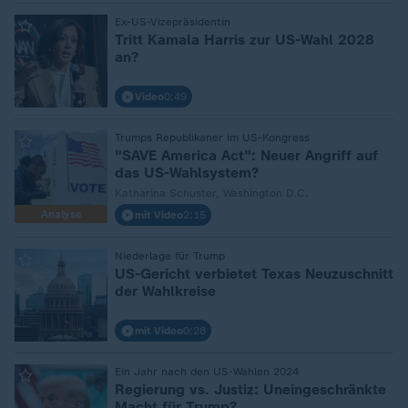
:
Ex-US-Vizepräsidentin
Tritt Kamala Harris zur US-Wahl 2028
an?
Video
0:49
:
Trumps Republikaner im US-Kongress
"SAVE America Act": Neuer Angriff auf
das US-Wahlsystem?
Katharina Schuster, Washington D.C.
Analyse
mit Video
2:15
:
Niederlage für Trump
US-Gericht verbietet Texas Neuzuschnitt
der Wahlkreise
mit Video
0:28
:
Ein Jahr nach den US-Wahlen 2024
Regierung vs. Justiz: Uneingeschränkte
Macht für Trump?