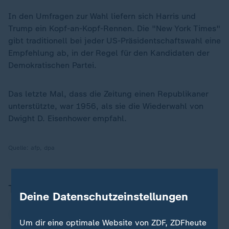
In den Umfragen zur Wahl liefern sich Harris und
Trump ein Kopf-an-Kopf-Rennen. Die "New York Times"
gibt traditionell bei jeder US-Präsidentschaftswahl eine
Empfehlung ab, in der Regel für den Kandidaten der
Demokratischen Partei.
Das letzte Mal, dass die Zeitung einen Republikaner
unterstützte, war 1956, als sie die Wiederwahl von
Dwight D. Eisenhower empfahl.
Quelle:
afp, dpa
Themen
Deine Datenschutzeinstellungen
USA Wahlen
Demokratische Partei
Um dir eine optimale Website von ZDF, ZDFheute