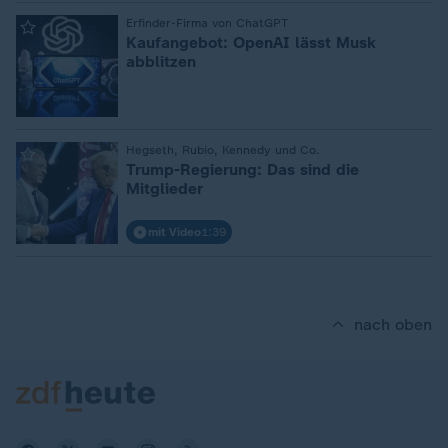
:
Erfinder-Firma von ChatGPT
Kaufangebot: OpenAI lässt Musk
abblitzen
:
Hegseth, Rubio, Kennedy und Co.
Trump-Regierung: Das sind die
Mitglieder
mit Video
1:39
nach oben