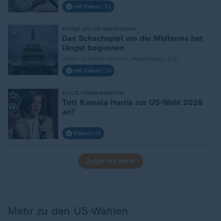
mit Video
1:51
Kampf um US-Wahlbezirke
:
Das Schachspiel um die Midterms hat
längst begonnen
Julian Schmidt-Farrent, Washington, D.C.
mit Video
0:28
Ex-US-Vizepräsidentin
:
Tritt Kamala Harris zur US-Wahl 2028
an?
Video
0:49
Zeige mir mehr
Mehr zu den US-Wahlen