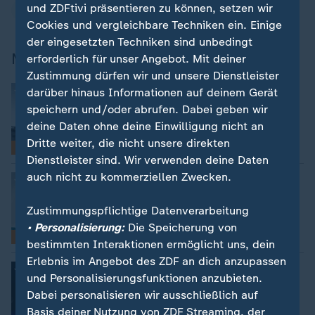
und ZDFtivi präsentieren zu können, setzen wir
Republikanische Partei
Kamala Harris
Cookies und vergleichbare Techniken ein. Einige
der eingesetzten Techniken sind unbedingt
Mehr zu den Wahlen in den USA
erforderlich für unser Angebot. Mit deiner
Zustimmung dürfen wir und unsere Dienstleister
Nachrichten & Analysen
:
darüber hinaus Informationen auf deinem Gerät
Wahlen in den USA
speichern und/oder abrufen. Dabei geben wir
deine Daten ohne deine Einwilligung nicht an
Dritte weiter, die nicht unsere direkten
Schwerpunkt
Dienstleister sind. Wir verwenden deine Daten
auch nicht zu kommerziellen Zwecken.
Gerrymandering
:
Mit diesem Trick wollen die
Republikaner ihre Macht ausbauen
Zustimmungspflichtige Datenverarbeitung
• Personalisierung:
Die Speicherung von
Story
bestimmten Interaktionen ermöglicht uns, dein
Erlebnis im Angebot des ZDF an dich anzupassen
Nachrichten | Thema
:
und Personalisierungsfunktionen anzubieten.
Kamala Harris
Dabei personalisieren wir ausschließlich auf
Basis deiner Nutzung von ZDF Streaming, der