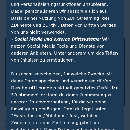
und Personalisierungsfunktionen anzubieten.
Dabei personalisieren wir ausschließlich auf
Datenschutzeinstellungen anpassen
Basis deiner Nutzung von ZDF Streaming, der
ZDFheute und ZDFtivi. Daten von Dritten werden
von uns nicht verwendet.
• Social Media und externe Drittsysteme:
Wir
nutzen Social-Media-Tools und Dienste von
anderen Anbietern. Unter anderem um das Teilen
von Inhalten zu ermöglichen.
Du kannst entscheiden, für welche Zwecke wir
deine Daten speichern und verarbeiten dürfen.
Dies betrifft nur dein aktuell genutztes Gerät. Mit
"Zustimmen" erklärst du deine Zustimmung zu
unserer Datenverarbeitung, für die wir deine
Einwilligung benötigen. Oder du legst unter
"Einstellungen/Ablehnen" fest, welchen
Trump habe für heute den Nationalen Sicherheitsrat
einberufen. Zudem habe er erklärt, "dass die USA bereit sind
Zwecken du deine Zustimmung gibst und
sich selbst und auch Israel zu verteidigen", so David Sauer,
welchen nicht. Deine Datenschutzeinstellungen