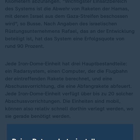
Kilometern abzufangen. "Wichtigster Einsatzbereich
des Systems ist die Abwehr von Raketen der Hamas,
mit denen Israel aus dem Gaza-Streifen beschossen
wird", so Busse. Nach Angaben des israelischen
Rüstungsunternehmens Rafael, das an der Entwicklung
beteiligt ist, hat das System eine Erfolgsquote von
rund 90 Prozent.
Jede Iron-Dome-Einheit hat drei Hauptbestandteile:
ein Radarsystem, einen Computer, der die Flugbahn
der eintreffenden Rakete berechnet, und eine
Abschussvorrichtung, die eine Abfangrakete abfeuert.
Jede Iron-Dome-Einheit verfügt über bis zu 20 solcher
Abschussvorrichtungen. Die Einheiten sind mobil,
können also relativ schnell dorthin verlegt werden, wo
sie gerade benötigt werden.
Naher Osten
ZDFheute Infografik