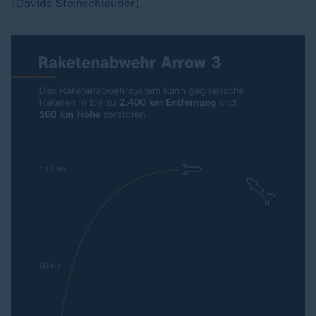
(Davids Steinschleuder).