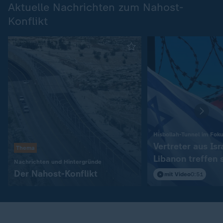
Aktuelle Nachrichten zum Nahost-
Konflikt
Hisbollah-Tunnel im Fok
Vertreter aus Isr
Thema
Libanon treffen 
:
Nachrichten und Hintergründe
in Rom
Der Nahost-Konflikt
mit Video
0:51