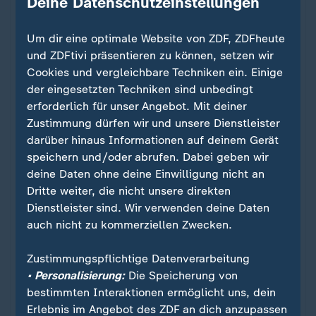
Deine Datenschutzeinstellungen
Um dir eine optimale Website von ZDF, ZDFheute
Ein Klick für den Datenschutz
und ZDFtivi präsentieren zu können, setzen wir
Cookies und vergleichbare Techniken ein. Einige
Für die Darstellung von ZDFheute Infografiken
der eingesetzten Techniken sind unbedingt
nutzen wir die Software von Datawrapper. Erst
erforderlich für unser Angebot. Mit deiner
wenn Sie hier klicken, werden die Grafiken
Zustimmung dürfen wir und unsere Dienstleister
nachgeladen. Ihre IP-Adresse wird dabei an
darüber hinaus Informationen auf deinem Gerät
externe Server von Datawrapper übertragen.
speichern und/oder abrufen. Dabei geben wir
Über den Datenschutz von Datawrapper
deine Daten ohne deine Einwilligung nicht an
können Sie sich auf der Seite des Anbieters
Dritte weiter, die nicht unsere direkten
informieren. Um Ihre künftigen Besuche zu
Dienstleister sind. Wir verwenden deine Daten
erleichtern, speichern wir Ihre Zustimmung in
auch nicht zu kommerziellen Zwecken.
den
Datenschutzeinstellungen
. Ihre
Zustimmung können Sie im Bereich „Meine
Zustimmungspflichtige Datenverarbeitung
News“ jederzeit widerrufen.
• Personalisierung:
Die Speicherung von
bestimmten Interaktionen ermöglicht uns, dein
Erlebnis im Angebot des ZDF an dich anzupassen
Infografiken anzeigen