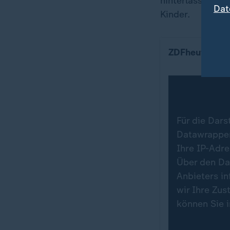
hinterlässt nac
Dat
Kinder.
Angriff auf Isr
ZDFheute Info
Für die Dars
Datawrapper.
Ihre IP-Adr
Über den Da
Anbieters in
wir Ihre Zu
können Sie 