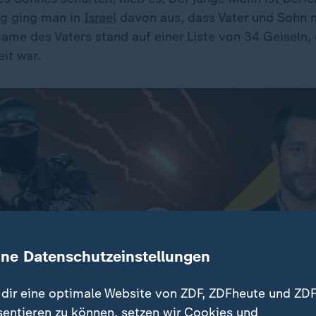
ng ging man in
Israel
davon aus, dass Vater und Sohn
Name des Vaters stand auf einer Liste von 34 Geiseln,
eit war.
ine Datenschutzeinstellungen
dir eine optimale Website von ZDF, ZDFheute und ZDF
sentieren zu können, setzen wir Cookies und