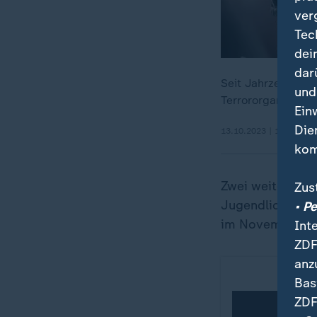
ver
Tec
dei
dar
Seit Jahrzehnten 
und
Terrororganisation
Ein
Die
13.10.2023 | 13:39 min
kom
Zwei weitere Ki
Zus
Jugendlichen k
• P
im November 20
Int
ZDF
anz
Bas
ZDF