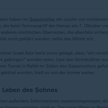
daten haben im
Gazastreifen
die Leiche von mindestens
, die beim Terrorangriff der Hamas am 7. Oktober ve
anderen sterblichen Überresten, die ebenfalls sicher
tät noch geklärt werden, teilte das Militär mit.
nister Israel Katz hatte zuvor gesagt, dass "ein vers
ot geborgen" worden seien. Laut den Streitkräften wu
nem Tunnel in Rafah im Süden des Gazastreifens gefund
getötet worden, hieß es von der Armee weiter.
 Leben des Sohnes
ätten außerdem Informationen zusammengetragen, di
s Sohnes schürten, hieß es. Der junge Mann ist Beric