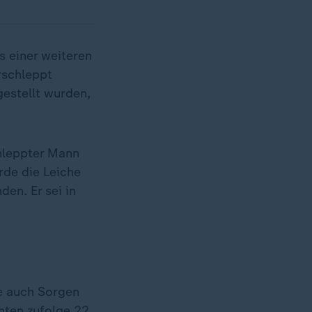
 einer weiteren
rschleppt
gestellt wurden,
chleppter Mann
rde die Leiche
en. Er sei in
e auch Sorgen
hten zufolge 22