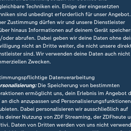
gleichbare Techniken ein. Einige der eingesetzten
hniken sind unbedingt erforderlich für unser Angebot.
ner Zustimmung dürfen wir und unsere Dienstleister
über hinaus Informationen auf deinem Gerät speicher
kämpft die Hamas gegen Israel. Wie entsteht die palästine
/oder abrufen. Dabei geben wir deine Daten ohne de
 und warum hat sie im Gazastreifen so viel Einfluss?
willigung nicht an Dritte weiter, die nicht unsere direk
nstleister sind. Wir verwenden deine Daten auch nicht
merziellen Zwecken.
nder des 53-Jährigen waren damals ebenfalls entführt
timmungspflichtige Datenverarbeitung
amen im Rahmen eines Abkommens zwischen der Hama
ersonalisierung:
Die Speicherung von bestimmten
23 frei.
eraktionen ermöglicht uns, dein Erlebnis im Angebot 
 an dich anzupassen und Personalisierungsfunktionen
ubieten. Dabei personalisieren wir ausschließlich auf
is deiner Nutzung von ZDF Streaming, der ZDFheute 
tivi. Daten von Dritten werden von uns nicht verwend