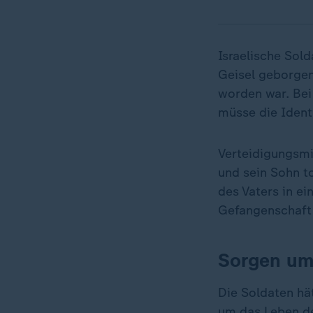
Israelische Sol
Geisel geborgen
worden war. Bei 
müsse die Identi
Verteidigungsmi
und sein Sohn t
des Vaters in ei
Gefangenschaft 
Sorgen um
Die Soldaten h
um das Leben de