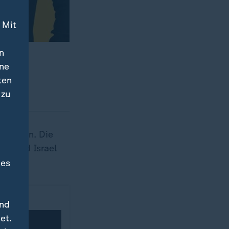
 Mit
n
nsische
ine
ten
 zu
 worden. Die
s und Israel
des
und
et.