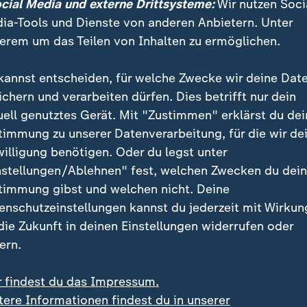
Ein Klick für den Datenschutz
ocial Media und externe Drittsysteme:
Wir nutzen Soci
ia-Tools und Dienste von anderen Anbietern. Unter
e hier klicken, werden Bilder und andere Daten von X
erem um das Teilen von Inhalten zu ermöglichen.
 Ihre IP-Adresse wird dabei an externe Server von X
tenschutz dieses Social Media-Anbieters können Sie s
kannst entscheiden, für welche Zwecke wir deine Dat
informieren. Um Ihre künftigen Besuche zu erleichter
ichern und verarbeiten dürfen. Dies betrifft nur dein
stimmung in den
Datenschutzeinstellungen
. Ihre Zust
uell genutztes Gerät. Mit "Zustimmen" erklärst du dei
im Bereich „Meine News“ jederzeit widerrufen.
timmung zu unserer Datenverarbeitung, für die wir de
willigung benötigen. Oder du legst unter
nstellungen/Ablehnen" fest, welchen Zwecken du dei
X-Inhalte anzeigen
timmung gibst und welchen nicht. Deine
Datenschutzeinstellungen anpassen
enschutzeinstellungen kannst du jederzeit mit Wirkun
 die Zukunft in deinen Einstellungen widerrufen oder
ern.
eten während des Terrorüberfalls in einem Kibbuz nahe
r findest du das Impressum.
ie Familie gehört zu einer Beduinengemeinschaft. Vate
tere Informationen findest du in unserer