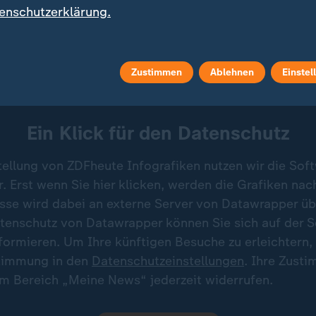
h Angaben der israelischen Tageszeitung Haaretz zwei
enschutzerklärung.
ael (Karte Israel, Gazastreifen etc.)
grafik
Zustimmen
Ablehnen
Einstel
Ein Klick für den Datenschutz
tellung von ZDFheute Infografiken nutzen wir die Sof
 Erst wenn Sie hier klicken, werden die Grafiken nac
esse wird dabei an externe Server von Datawrapper üb
tenschutz von Datawrapper können Sie sich auf der S
formieren. Um Ihre künftigen Besuche zu erleichtern,
stimmung in den
Datenschutzeinstellungen
. Ihre Zust
im Bereich „Meine News“ jederzeit widerrufen.