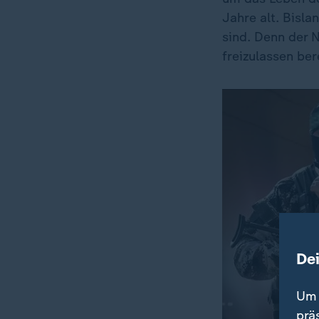
Jahre alt. Bisla
sind. Denn der 
freizulassen ber
De
Um 
prä