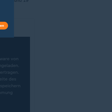
 Frauen und 19
len
tware von
hgeladen.
ertragen.
eite des
 speichern
immung