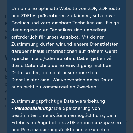
Um dir eine optimale Website von ZDF, ZDFheute
und ZDFtivi präsentieren zu können, setzen wir
Das Versprechen zum EU-Beitritt und die
Cookies und vergleichbare Techniken ein. Einige
Beitrittsperspektive für die Nato gelten weiter,
der eingesetzten Techniken sind unbedingt
versicherte Merz. "Aber für beides muss zuvor der
erforderlich für unser Angebot. Mit deiner
Krieg aufhören."
Zustimmung dürfen wir und unsere Dienstleister
darüber hinaus Informationen auf deinem Gerät
Verhandlungen mit den USA
speichern und/oder abrufen. Dabei geben wir
deine Daten ohne deine Einwilligung nicht an
US-Präsident
Donald Trump
hatte im Wahlkampf
Dritte weiter, die nicht unsere direkten
behauptet, er könne den
russischen Angriffskrieg in
Dienstleister sind. Wir verwenden deine Daten
der Ukraine
binnen 24 Stunden beenden. Nach seiner
auch nicht zu kommerziellen Zwecken.
Amtsübernahme suchte er zunächst die Nähe zum
russischen Präsidenten
Wladimir Putin
und kanzelte
Zustimmungspflichtige Datenverarbeitung
den ukrainischen Präsidenten Selenskyj ab.
• Personalisierung:
Die Speicherung von
bestimmten Interaktionen ermöglicht uns, dein
Ex-US-General: "Trump entweder naiv oder dumm"
Erlebnis im Angebot des ZDF an dich anzupassen
Sigmar Gabriel: "Trump will uns loswerden"
und Personalisierungsfunktionen anzubieten.