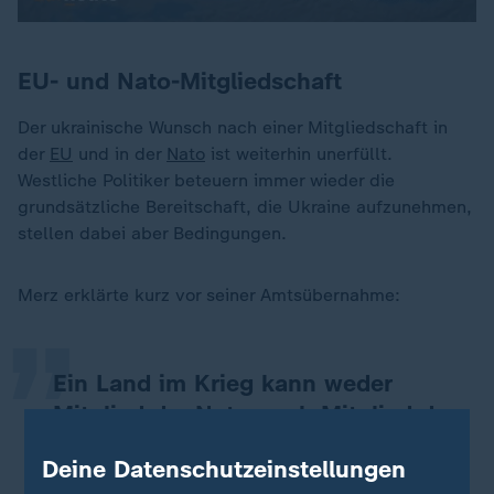
EU- und Nato-Mitgliedschaft
Der ukrainische Wunsch nach einer Mitgliedschaft in
der
EU
und in der
Nato
ist weiterhin unerfüllt.
Westliche Politiker beteuern immer wieder die
grundsätzliche Bereitschaft, die Ukraine aufzunehmen,
„
stellen dabei aber Bedingungen.
Merz erklärte kurz vor seiner Amtsübernahme:
Ein Land im Krieg kann weder
Mitglied der Nato noch Mitglied der
Europäischen Union werden.
Deine Datenschutzeinstellungen
Friedrich Merz, Bundeskanzler