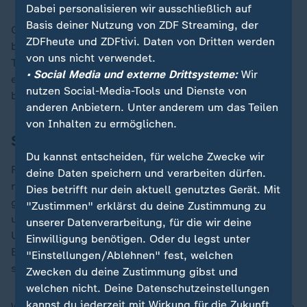
Dabei personalisieren wir ausschließlich auf
Basis deiner Nutzung von ZDF Streaming, der
Getrennte Verhandlungen in Saudi-Arabien führten
ZDFheute und ZDFtivi. Daten von Dritten werden
bislang nicht zum Durchbruch. Inzwischen fordert
von uns nicht verwendet.
Trump eine 30-tägige Waffenruhe, unterstützt von den
• Social Media und externe Drittsysteme:
Wir
europäischen Staaten. Selenskyj erklärte sich dazu
nutzen Social-Media-Tools und Dienste von
bereit, Putin jedoch nicht.
anderen Anbietern. Unter anderem um das Teilen
von Inhalten zu ermöglichen.
Sicherheitsgarantien
Du kannst entscheiden, für welche Zwecke wir
Falls es zu einer Waffenruhe kommen sollte, soll es
deine Daten speichern und verarbeiten dürfen.
nach europäischen Vorstellungen Sicherheitsgarantien
Dies betrifft nur dein aktuell genutztes Gerät. Mit
geben. Wie diese aussehen sollen, ist jedoch
"Zustimmen" erklärst du deine Zustimmung zu
umstritten. Merz pocht stark auf eine Rolle für die
unserer Datenverarbeitung, für die wir deine
USA. Deutschland könne sich "unter Führung und
Einwilligung benötigen. Oder du legst unter
Beteiligung der USA" daran beteiligen, erklärte er bei
"Einstellungen/Ablehnen" fest, welchen
seinem Antrittsbesuch in Paris.
Zwecken du deine Zustimmung gibst und
welchen nicht. Deine Datenschutzeinstellungen
kannst du jederzeit mit Wirkung für die Zukunft
Welche Form diese Garantien annehmen könnten, lasse