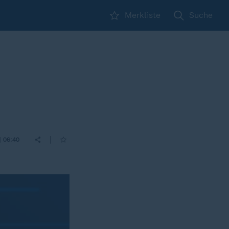
Merkliste
Suche
|
| 06:40