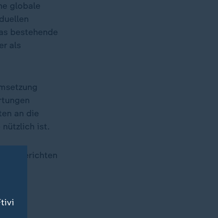
ne globale
duellen
Das bestehende
r als
 Umsetzung
artungen
ten an die
nützlich ist.
hten berichten
tivi