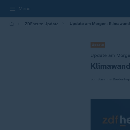
Menü
Update am Morgen: Klimawandel
ZDFheute Update
Update
Update am Morg
Klimawande
:
von Susanne Biedenkop