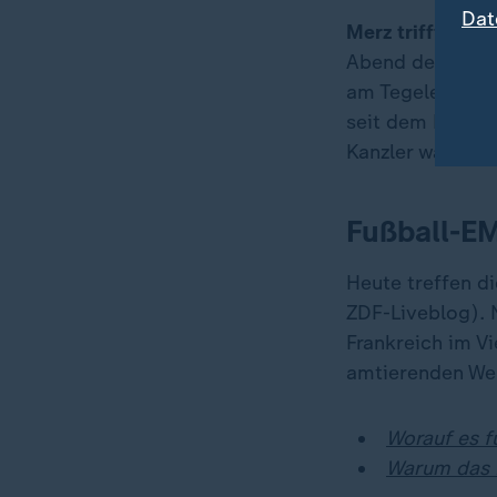
Dat
Merz trifft Fran
Abend den fran
am Tegeler See 
seit dem Regier
Kanzler war Mer
Fußball-EM
Heute treffen d
ZDF-Liveblog). 
Frankreich im Vi
amtierenden Wel
Worauf es 
Warum das 