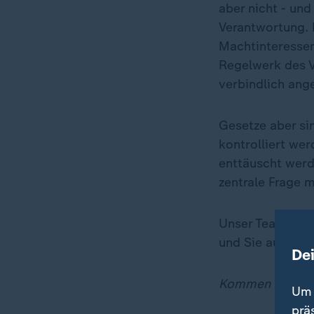
aber nicht - und
Verantwortung. D
Machtinteressen
Regelwerk des 
verbindlich ang
Gesetze aber sin
kontrolliert wer
enttäuscht werd
zentrale Frage m
Unser Team vom 
und Sie auf dem
De
Kommen Sie gut
Um 
prä