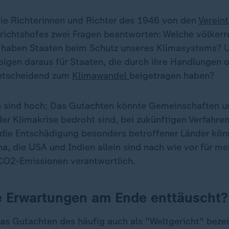
die Richterinnen und Richter des 1946 von den
Verein
ichtshofes zwei Fragen beantworten: Welche völkerr
n haben Staaten beim Schutz unseres Klimasystems? 
lgen daraus für Staaten, die durch ihre Handlungen 
ntscheidend zum
Klimawandel
beigetragen haben?
 sind hoch: Das Gutachten könnte Gemeinschaften un
er Klimakrise bedroht sind, bei zukünftigen Verfahre
die Entschädigung besonders betroffener Länder könn
, die USA und Indien allein sind nach wie vor für meh
CO2-Emissionen verantwortlich.
e Erwartungen am Ende enttäuscht?
 das Gutachten des häufig auch als "Weltgericht" bez