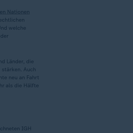
ten Nationen
echtlichen
Und welche
oder
d Länder, die
n stärken. Auch
te neu an Fahrt
r als die Hälfte
eichneten IGH