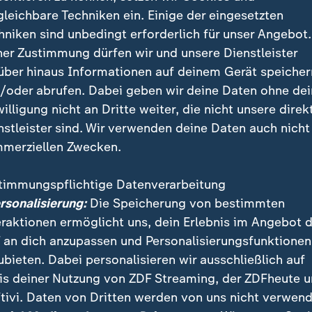
opf, Leiterin des ZDF-Landesstudios Hessen
gleichbare Techniken ein. Einige der eingesetzten
hniken sind unbedingt erforderlich für unser Angebot.
ner Zustimmung dürfen wir und unsere Dienstleister
host-Konflikt
über hinaus Informationen auf deinem Gerät speicher
/oder abrufen. Dabei geben wir deine Daten ohne de
l Tötung Hilfesuchender vor
:
Nach dem Tod hunderter Z
willigung nicht an Dritte weiter, die nicht unsere direk
ellen im Gazastreifen wächst die Kritik an Israel. Vo
nstleister sind. Wir verwenden deine Daten auch nicht
 Militär erheben das UN-Menschenrechtsbüro und auch
merziellen Zwecken.
sorganisation WHO.
timmungspflichtige Datenverarbeitung
gen finden Sie auf unserer Themenseite zum
Nahost-Ko
ersonalisierung:
Die Speicherung von bestimmten
m
Liveblog
.
eraktionen ermöglicht uns, dein Erlebnis im Angebot 
 an dich anzupassen und Personalisierungsfunktionen
aine-Krieg passiert ist
ubieten. Dabei personalisieren wir ausschließlich auf
is deiner Nutzung von ZDF Streaming, der ZDFheute 
chen Ukraine und Russland
: Vertreter Russlands und d
tivi. Daten von Dritten werden von uns nicht verwend
 Istanbul ihre im Frühjahr aufgenommenen Verhandlung