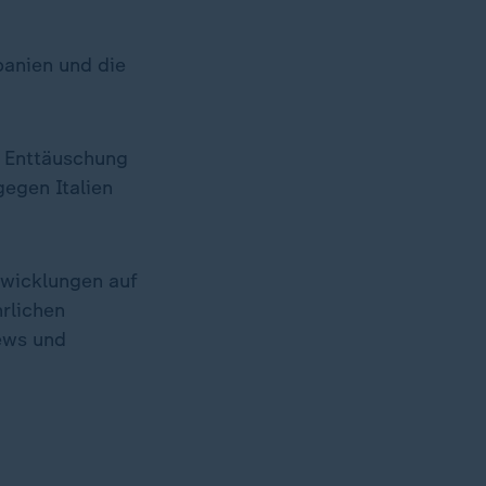
anien und die
e Enttäuschung
gegen Italien
twicklungen auf
hrlichen
ews und