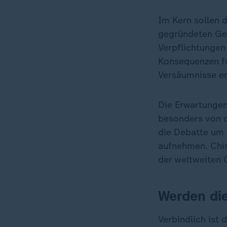
Im Kern sollen 
gegründeten Ger
Verpflichtunge
Konsequenzen fo
Versäumnisse e
Die Erwartungen
besonders von d
die Debatte um 
aufnehmen. China
der weltweiten 
Werden di
Verbindlich ist