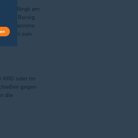
rz
empfängt am
er Villa Borsig
esuch Macrons
len
ner Wahl zum
er ARD oder im
schießen gegen
n die