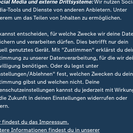
ocial Media und externe Drittsysteme:
Wir nutzen Soci
 Präsident
Wolodymyr Selenskyj
hatte die Erwartungen
ia-Tools und Dienste von anderen Anbietern. Unter
nde aber gedämpft.
erem um das Teilen von Inhalten zu ermöglichen.
dates zur Lage und zu Reaktionen erhalten Sie jederz
kannst entscheiden, für welche Zwecke wir deine Dat
og zu Russlands Angriff auf die Ukraine
.
ichern und verarbeiten dürfen. Dies betrifft nur dein
uell genutztes Gerät. Mit "Zustimmen" erklärst du dei
timmung zu unserer Datenverarbeitung, für die wir de
noch wichtig ist
willigung benötigen. Oder du legst unter
nstellungen/Ablehnen" fest, welchen Zwecken du dei
El Hotzo nach Häme über Trump-Attentat
: Der Comedi
timmung gibst und welchen nicht. Deine
alias El Hotzo muss sich ab heute in einem Strafproz
enschutzeinstellungen kannst du jederzeit mit Wirkun
Berlin verantworten. Der 29-Jährige hatte sich auf X
 die Zukunft in deinen Einstellungen widerrufen oder
nald Trump
geäußert, der mitten im Wahlkampf um da
ern.
von Schüssen verletzt worden war. Die Staatsanwalts
iner Straftat vor. Die Anwältin des Comedians dagegen
r findest du das Impressum.
ischen Äußerung.
tere Informationen findest du in unserer