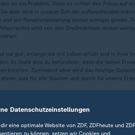
 das ist ein Problem. Denn es richtet den Fokus auf ei
ie aber wird in unserer Zeit der aufbrechenden indivi
 und der Renationalisierung immer weniger gelebt. 
Völkerrechts wird von den Großmächten immer wenige
esehen.
d nur gut, solange sie mit Leben erfüllt und in ihrer
den. Es steht also zu befürchten, dass die hohen Erw
en könnten. Zumindest aber wird das heutige Gutach
ahnen, was für alle Staaten und damit für unsere Erde 
ZDF-Studio Brüssel wird für Sie über das IGH-Gutac
 Laufenden halten.
ine Datenschutzeinstellungen
 durch den Tag!
dir eine optimale Website von ZDF, ZDFheute und ZDF
sentieren zu können, setzen wir Cookies und