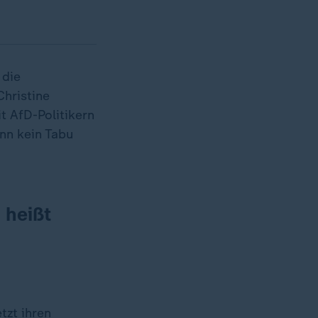
 die
hristine
t AfD-Politikern
nn kein Tabu
 heißt
tzt ihren