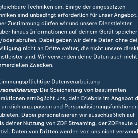
gleichbare Techniken ein. Einige der eingesetzten
hniken sind unbedingt erforderlich für unser Angebot.
en Haltung zur AfD dürften Rossmann und Vorwerk aus dem
ner Zustimmung dürfen wir und unsere Dienstleister
r austreten. "Weitere Austritte könnten folgen", so Valerie 
über hinaus Informationen auf deinem Gerät speicher
/oder abrufen. Dabei geben wir deine Daten ohne de
willigung nicht an Dritte weiter, die nicht unsere direk
nstleister sind. Wir verwenden deine Daten auch nicht
merziellen Zwecken.
D reden - ein Denkfehler?
hen darin bereits einen Denkfehler. Wirtschaftsethik
timmungspflichtige Datenverarbeitung
en hält diesen Ansatz in diesem Fall für falsch. Vor 
ersonalisierung:
Die Speicherung von bestimmten
len rechtsextreme Partei wie die AfD, die "grundsätzli
eraktionen ermöglicht uns, dein Erlebnis im Angebot 
 stellt", sich nicht über inhaltliche Debatten enttarnen
 an dich anzupassen und Personalisierungsfunktionen
ubieten. Dabei personalisieren wir ausschließlich auf
is deiner Nutzung von ZDF Streaming, der ZDFheute 
sverband nach AfD-Debatte: Wer noch den Hut nimmt
tivi. Daten von Dritten werden von uns nicht verwend
nd Vorwerk verlassen Unternehmerverband