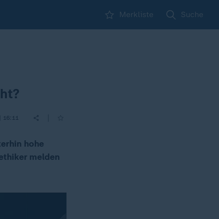
Merkliste
Suche
cht?
|
| 16:11
terhin hohe
ethiker melden