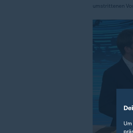
umstrittenen Vo
De
Um 
prä