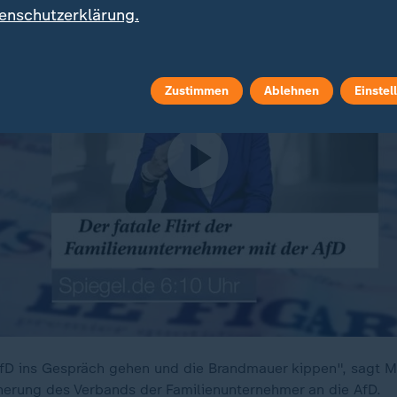
enschutzerklärung.
Zustimmen
Ablehnen
Einstel
 AfD ins Gespräch gehen und die Brandmauer kippen", sagt Ma
herung des Verbands der Familienunternehmer an die AfD.