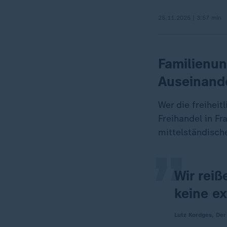
25.11.2025 | 3:57 min
Familienun
Auseinand
„
Wer die freihei
Freihandel in Fr
mittelständisch
Wir reiß
keine ex
Lutz Kordges, De