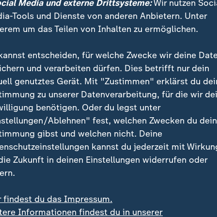
ocial Media und externe Drittsysteme:
Wir nutzen Soci
ernehmer ernten Kritik nach Öffnung zur AfD
ia-Tools und Dienste von anderen Anbietern. Unter
verbände diskutieren Verhältnis zur AfD
erem um das Teilen von Inhalten zu ermöglichen.
g, die auch Arbeitgeberpräsident Rainer Dulger teilt. 
kannst entscheiden, für welche Zwecke wir deine Dat
einigung der Deutschen Arbeitgeberverbände) sind f
ichern und verarbeiten dürfen. Dies betrifft nur dein
ie Lösungen für Verbesserungen dieses Landes in unse
uell genutztes Gerät. Mit "Zustimmen" erklärst du dei
tischen Parteien der Mitte zu suchen", sagt Dulger.
timmung zu unserer Datenverarbeitung, für die wir de
willigung benötigen. Oder du legst unter
nstellungen/Ablehnen" fest, welchen Zwecken du dei
, die pro Russland, anti-europäisch,
timmung gibst und welchen nicht. Deine
ti-Euro sind, mit denen werden wir 
enschutzeinstellungen kannst du jederzeit mit Wirkun
n nicht finden.
 die Zukunft in deinen Einstellungen widerrufen oder
ern.
äsident BDA
r findest du das Impressum.
tere Informationen findest du in unserer