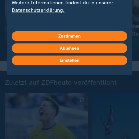
Weitere Informationen findest du in unserer
Datenschutzerklärung.
:
Nachrichten | heute
Immer mehr Bra
:
Wetter
So wird das Wetter
müssen schließe
Zustimmen
Video
1:11
Video
1:33
Ablehnen
Einstellen
Zuletzt auf ZDFheute veröffentlicht