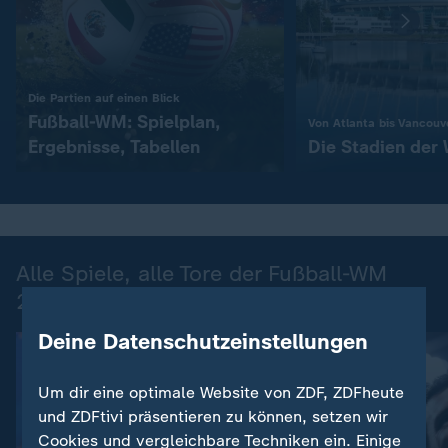
:
Die Partien auf einen Blick
Fußball-WM: Spielplan,
Von Atlanta bis Vancouv
Ergebnisse, Tabellen
Die Stadien de
Alle Spiele, alle Tore der Fußball-WM
2026
Deine Datenschutzeinstellungen
Um dir eine optimale Website von ZDF, ZDFheute
und ZDFtivi präsentieren zu können, setzen wir
Cookies und vergleichbare Techniken ein. Einige