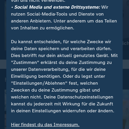
von uns nicht verwendet.
• Social Media und externe Drittsysteme:
Wir
nutzen Social-Media-Tools und Dienste von
anderen Anbietern. Unter anderem um das Teilen
von Inhalten zu ermöglichen.
:
:
Sport
Sport
Du kannst entscheiden, für welche Zwecke wir
Schland in Sicht!
Kapitän Kimmic
deine Daten speichern und verarbeiten dürfen.
Dies betrifft nur dein aktuell genutztes Gerät. Mit
"Zustimmen" erklärst du deine Zustimmung zu
unserer Datenverarbeitung, für die wir deine
Einwilligung benötigen. Oder du legst unter
heute-Nachrichten: Einzelbeiträge
"Einstellungen/Ablehnen" fest, welchen
Zwecken du deine Zustimmung gibst und
welchen nicht. Deine Datenschutzeinstellungen
kannst du jederzeit mit Wirkung für die Zukunft
in deinen Einstellungen widerrufen oder ändern.
Hier findest du das Impressum.