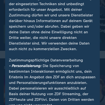
der eingesetzten Techniken sind unbedingt
erforderlich für unser Angebot. Mit deiner
Zustimmung dürfen wir und unsere Dienstleister
:
England legt früh los
Chancen erst ab Halbzei
darüber hinaus Informationen auf deinem Gerät
Vollkommen verrücktes
Wahnsinns-Schlu
speichern und/oder abrufen. Dabei geben wir
Spiel um Platz drei
Argentinien - En
deine Daten ohne deine Einwilligung nicht an
Dritte weiter, die nicht unsere direkten
Video
13:33
Video
9:57
Dienstleister sind. Wir verwenden deine Daten
auch nicht zu kommerziellen Zwecken.
Zustimmungspflichtige Datenverarbeitung
• Personalisierung:
Die Speicherung von
sportstudio Fußball-Dokus
bestimmten Interaktionen ermöglicht uns, dein
Erlebnis im Angebot des ZDF an dich anzupassen
und Personalisierungsfunktionen anzubieten.
Dabei personalisieren wir ausschließlich auf
Basis deiner Nutzung von ZDF Streaming, der
ZDFheute und ZDFtivi. Daten von Dritten werden