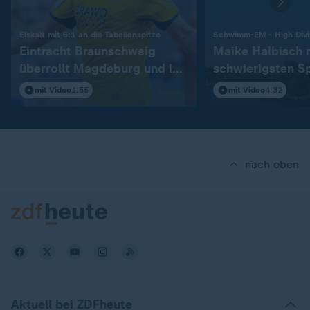
:
Eiskalt mit 6:1 an die Tabellenspitze
Schwimm-EM - High Div
Eintracht Braunschweig
Maike Halbisch 
überrollt Magdeburg und ist
schwierigsten S
Erster
Bronze
mit Video
1:55
mit Video
4:32
nach oben
Aktuell bei ZDFheute