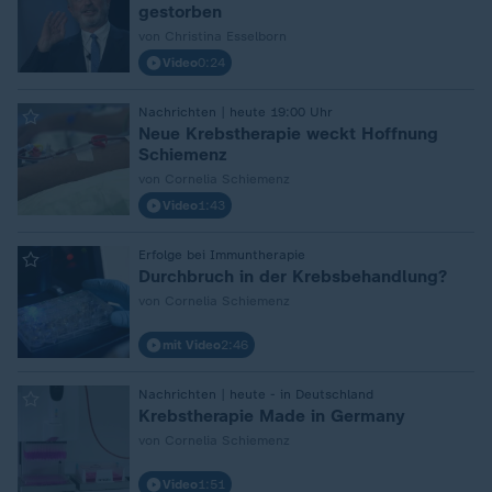
gestorben
von Christina Esselborn
Video
0:24
Nachrichten | heute 19:00 Uhr
:
Neue Krebstherapie weckt Hoffnung
Schiemenz
von Cornelia Schiemenz
Video
1:43
Erfolge bei Immuntherapie
:
Durchbruch in der Krebsbehandlung?
von Cornelia Schiemenz
mit Video
2:46
Nachrichten | heute - in Deutschland
:
Krebstherapie Made in Germany
von Cornelia Schiemenz
Video
1:51