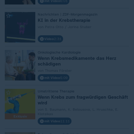
mit Video
6:01
:
Nachrichten | ZDF-Morgenmagazin
KI in der Krebstherapie
von Petra Otto / Jorina Stuber
Video
2:31
:
Onkologische Kardiologie
Wenn Krebsmedikamente das Herz
schädigen
von Thomas Förster
mit Video
5:09
:
Umstrittene Therapie
Wenn Krebs zum fragwürdigen Geschäft
wird
von S. Baumann, K. Belousova, L. Hruschka, E.
Klotsikas
Exklusiv
mit Video
11:11