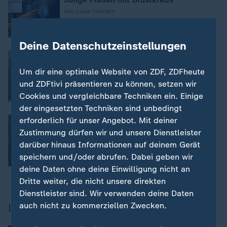
von Luisa Houben
Video
1:35
Deine Datenschutzeinstellungen
:
Umfassende Studie bestätigt
Brustkrebs-Screening senkt
Um dir eine optimale Website von ZDF, ZDFheute
Sterblichkeit klar
und ZDFtivi präsentieren zu können, setzen wir
Cookies und vergleichbare Techniken ein. Einige
der eingesetzten Techniken sind unbedingt
:
Dokumentarfilm
erforderlich für unser Angebot. Mit deiner
"Pink Power": Kraft gegen Krebs
Zustimmung dürfen wir und unsere Dienstleister
von Annette Yang
darüber hinaus Informationen auf deinem Gerät
speichern und/oder abrufen. Dabei geben wir
Video
2:21
deine Daten ohne deine Einwilligung nicht an
Dritte weiter, die nicht unsere direkten
Dienstleister sind. Wir verwenden deine Daten
auch nicht zu kommerziellen Zwecken.
Lungenkrebs