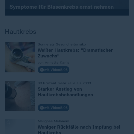
Symptome für Blasenkrebs ernst nehmen
Hautkrebs
:
Sonne als Gesundheitsrisiko
Weißer Hautkrebs: "Dramatischer
Zuwachs"
von Annette Kanis
mit Video
5:05
:
88 Prozent mehr Fälle als 2003
Starker Anstieg von
Hautkrebsbehandlungen
mit Video
5:05
:
Malignes Melanom
Weniger Rückfälle nach Impfung bei
Hautkrebs