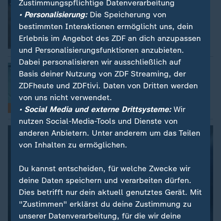
Zustimmungspflichtige Datenverarbeitung
:
Hoffnung dank neuer Therapien
Lungenkrebs früh erkennen und
• Personalisierung:
Die Speicherung von
behandeln
bestimmten Interaktionen ermöglicht uns, dein
von Corinna Klee
Erlebnis im Angebot des ZDF an dich anzupassen
mit Video
5:25
und Personalisierungsfunktionen anzubieten.
Dabei personalisieren wir ausschließlich auf
:
Kassenleistung ab April 2026?
Basis deiner Nutzung von ZDF Streaming, der
Lungenkrebs-Früherkennung für
ZDFheute und ZDFtivi. Daten von Dritten werden
Raucher soll kommen
von uns nicht verwendet.
• Social Media und externe Drittsysteme:
FAQ
Wir
nutzen Social-Media-Tools und Dienste von
anderen Anbietern. Unter anderem um das Teilen
von Inhalten zu ermöglichen.
Du kannst entscheiden, für welche Zwecke wir
deine Daten speichern und verarbeiten dürfen.
Dies betrifft nur dein aktuell genutztes Gerät. Mit
"Zustimmen" erklärst du deine Zustimmung zu
unserer Datenverarbeitung, für die wir deine