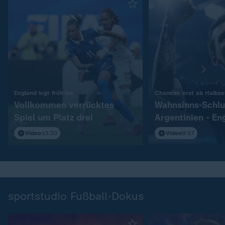
:
England legt früh los
Chancen erst ab Halbzei
Vollkommen verrücktes
Wahnsinns-Schlu
Spiel um Platz drei
Argentinien - En
Video
13:33
Video
9:57
sportstudio Fußball-Dokus