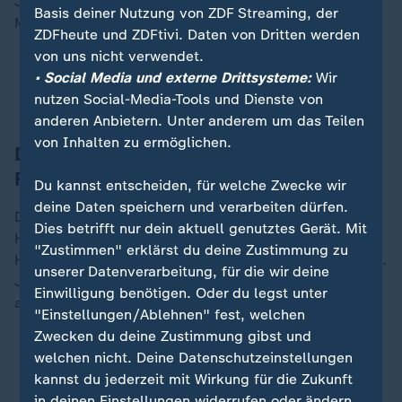
Juli in Philadelphia der Gegner der deutschen
Basis deiner Nutzung von ZDF Streaming, der
Mannschaft sein.
ZDFheute und ZDFtivi. Daten von Dritten werden
von uns nicht verwendet.
Spielplan, Ergebnisse und Tabellen der WM 2026
• Social Media und externe Drittsysteme:
Wir
News von der WM im Liveblog
nutzen Social-Media-Tools und Dienste von
anderen Anbietern. Unter anderem um das Teilen
von Inhalten zu ermöglichen.
Deutschland wäre Außenseiter gegen
Frankreich
Du kannst entscheiden, für welche Zwecke wir
deine Daten speichern und verarbeiten dürfen.
Deutschland gegen Frankreich - das waren in der WM-
Dies betrifft nur dein aktuell genutztes Gerät. Mit
Historie immer große Spiele. Zum Beispiel in den
"Zustimmen" erklärst du deine Zustimmung zu
Halbfinales 1982 und 1986 oder im Viertelfinale 2014.
unserer Datenverarbeitung, für die wir deine
Jedes Mal gewann Deutschland - und erreichte
Einwilligung benötigen. Oder du legst unter
anschließend auch immer das Endspiel.
"Einstellungen/Ablehnen" fest, welchen
Zwecken du deine Zustimmung gibst und
Kap Verdes Märchen geht weiter: In der K.o.-
welchen nicht. Deine Datenschutzeinstellungen
Runde
kannst du jederzeit mit Wirkung für die Zukunft
in deinen Einstellungen widerrufen oder ändern.