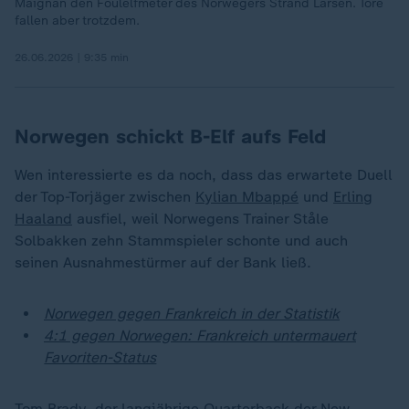
Maignan den Foulelfmeter des Norwegers Strand Larsen. Tore
fallen aber trotzdem.
26.06.2026 | 9:35 min
Norwegen schickt B-Elf aufs Feld
Wen interessierte es da noch, dass das erwartete Duell
der Top-Torjäger zwischen
Kylian Mbappé
und
Erling
Haaland
ausfiel, weil Norwegens Trainer Ståle
Solbakken zehn Stammspieler schonte und auch
seinen Ausnahmestürmer auf der Bank ließ.
Norwegen gegen Frankreich in der Statistik
4:1 gegen Norwegen: Frankreich untermauert
Favoriten-Status
Tom Brady, der langjährige Quarterback der New