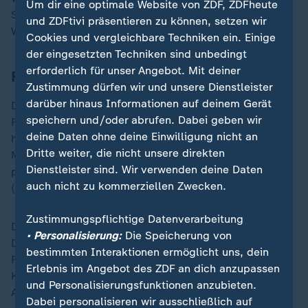
Um dir eine optimale Website von ZDF, ZDFheute
Solbakken. Für ihn ist Frankreich "der große, große
und ZDFtivi präsentieren zu können, setzen wir
WM-Favorit."
Cookies und vergleichbare Techniken ein. Einige
der eingesetzten Techniken sind unbedingt
erforderlich für unser Angebot. Mit deiner
Frankreichs Abwehr ein Schwachpunkt?
Zustimmung dürfen wir und unsere Dienstleister
darüber hinaus Informationen auf deinem Gerät
Doch Solbakkens Team hat gezeigt, dass diese
speichern und/oder abrufen. Dabei geben wir
Franzosen in der Verteidigung nicht diese Weltklasse
deine Daten ohne deine Einwilligung nicht an
haben, wie im Angriff. So musste ihr Keeper Mike
Dritte weiter, die nicht unsere direkten
Maignan einige Male seine Klasse zeigen - und
Dienstleister sind. Wir verwenden deine Daten
parierte auch den Elfmeter von Jürgen Strand Larsen
auch nicht zu kommerziellen Zwecken.
(48. Minute).
Zustimmungspflichtige Datenverarbeitung
Den Schlusspunkt zum mühelosen Sieg setzte Desiré
• Personalisierung:
Die Speicherung von
Doué, der in der Nachspielzeit zum 4:1 einköpfte.
bestimmten Interaktionen ermöglicht uns, dein
Frankreich reist nun als Gruppensieger zum ersten
Erlebnis im Angebot des ZDF an dich anzupassen
K.o.-Rundenspiel am Dienstag nach New York. Im
und Personalisierungsfunktionen anzubieten.
Achtelfinale könnte der Vizeweltmeister dann am 4.
Dabei personalisieren wir ausschließlich auf