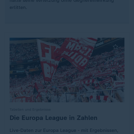
hatte seine Verletzung ohne Gegnereinwirkung
erlitten.
Tabellen und Ergebnisse
Die Europa League in Zahlen
:
Live-Daten zur Europa League - mit Ergebnissen,