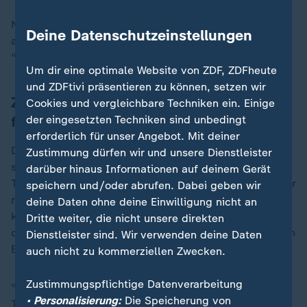
Niederlagen seien "Teil des Erfolgs: Wir müssen das
Deine Datenschutzeinstellungen
als Chance für Wachstum begreifen." Sein Motto:
"Come back stronger".
Um dir eine optimale Website von ZDF, ZDFheute
und ZDFtivi präsentieren zu können, setzen wir
Zweiter Stürmer neben Hugo Ekitike
Cookies und vergleichbare Techniken ein. Einige
fehlt
der eingesetzten Techniken sind unbedingt
erforderlich für unser Angebot. Mit deiner
Doch Team und Trainer sollten in der Analyse den
Zustimmung dürfen wir und unsere Dienstleister
selbstkritischen Ansatz nicht ausklammern. Dass
darüber hinaus Informationen auf deinem Gerät
Toppmöller nicht früher auf zwei Spitzen umstellte, war
speichern und/oder abrufen. Dabei geben wir
nämlich durchaus diskutabel. Alleinunterhalter Ekitike
deine Daten ohne deine Einwilligung nicht an
kam kaum zur Geltung, weil gleich zwei, drei Akteure
Dritte weiter, die nicht unsere direkten
der Spurs zur Stelle waren, sobald der Franzose an den
Dienstleister sind. Wir verwenden deine Daten
Ball kam.
auch nicht zu kommerziellen Zwecken.
Zustimmungspflichtige Datenverarbeitung
"Tottenham hat ihn (Hugo Ekitike) gut verteidigt", gab
• Personalisierung:
Die Speicherung von
Toppmöller zu, der aber erst nach 76 (!) Minuten mit