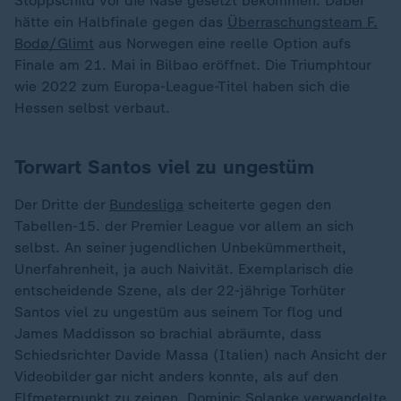
Stoppschild vor die Nase gesetzt bekommen. Dabei
hätte ein Halbfinale gegen das
Überraschungsteam F.
Bodø/Glimt
aus Norwegen eine reelle Option aufs
Finale am 21. Mai in Bilbao eröffnet. Die Triumphtour
wie 2022 zum Europa-League-Titel haben sich die
Hessen selbst verbaut.
Torwart Santos viel zu ungestüm
Der Dritte der
Bundesliga
scheiterte gegen den
Tabellen-15. der Premier League vor allem an sich
selbst. An seiner jugendlichen Unbekümmertheit,
Unerfahrenheit, ja auch Naivität. Exemplarisch die
entscheidende Szene, als der 22-jährige Torhüter
Santos viel zu ungestüm aus seinem Tor flog und
James Maddisson so brachial abräumte, dass
Schiedsrichter Davide Massa (Italien) nach Ansicht der
Videobilder gar nicht anders konnte, als auf den
Elfmeterpunkt zu zeigen. Dominic Solanke verwandelte