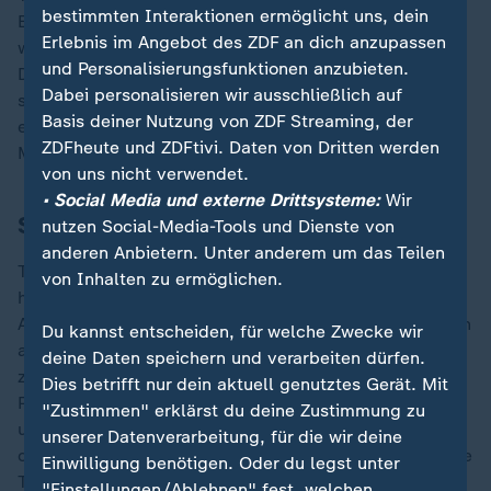
bestimmten Interaktionen ermöglicht uns, dein
Elye Wahi einen zweiten Angreifer einwechselte. Auch
Erlebnis im Angebot des ZDF an dich anzupassen
weil die Wintertransfers noch nicht gezündet haben.
und Personalisierungsfunktionen anzubieten.
Der für 20 Millionen Euro geholte Wahi wirkte bei
Dabei personalisieren wir ausschließlich auf
seinem Kurzeinsatz erneut wie ein Fremdkörper, der
Basis deiner Nutzung von ZDF Streaming, der
ebenfalls als Ersatz für Omar Marmoush verpflichtete
ZDFheute und ZDFtivi. Daten von Dritten werden
Michy Batshuayi blieb ganz auf der Bank.
von uns nicht verwendet.
• Social Media und externe Drittsysteme:
Wir
Sonntag geht es zum FC Augsburg
nutzen Social-Media-Tools und Dienste von
anderen Anbietern. Unter anderem um das Teilen
Toppmöllers Ensemble mangelte es in einer
von Inhalten zu ermöglichen.
hektischen, aber nie hochklassigen
Auseinandersetzung neben der Durchschlagskraft auch
Du kannst entscheiden, für welche Zwecke wir
an Kreativität, um mindestens mal in die Verlängerung
deine Daten speichern und verarbeiten dürfen.
zu kommen. Der angezählte Tottenham-Coach Ange
Dies betrifft nur dein aktuell genutztes Gerät. Mit
Postecoglou ("es war ein hartes Stück Arbeit") wirkte
"Zustimmen" erklärst du deine Zustimmung zu
unendlich erleichtert. In beträchtlicher Lautstärke
unserer Datenverarbeitung, für die wir deine
drehten seine Stars die Musikbox auf, während Kollege
Einwilligung benötigen. Oder du legst unter
Toppmöller bereits versuchte, den Blick nach vorne zu
"Einstellungen/Ablehnen" fest, welchen