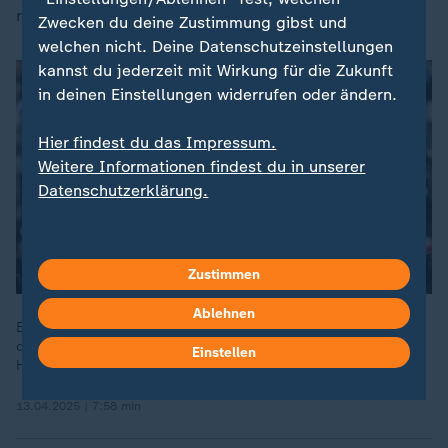
richten.
Zwecken du deine Zustimmung gibst und
welchen nicht. Deine Datenschutzeinstellungen
kannst du jederzeit mit Wirkung für die Zukunft
in deinen Einstellungen widerrufen oder ändern.
Hier findest du das Impressum.
Weitere Informationen findest du in unserer
Datenschutzerklärung.
Zustimmen
Ablehnen
Eintracht Frankfurt hat mit einer guten Leistung Rang drei in
der Bundesliga-Tabelle gefestigt. Beim 3:0 gegen den 1. FC
Einstellen
Heidenheim gerieten die Hessen nur selten in Gefahr.
13.04.2025 | 7:58 min