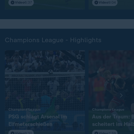
S04
Video
6:37
Video
9:04
Champions League - Highlights
:
:
Champions League
Champions League
PSG schlägt Arsenal im
Aus der Traum: 
Elfmeterschießen
scheitert im Hal
Video
9:31
Video
2:59