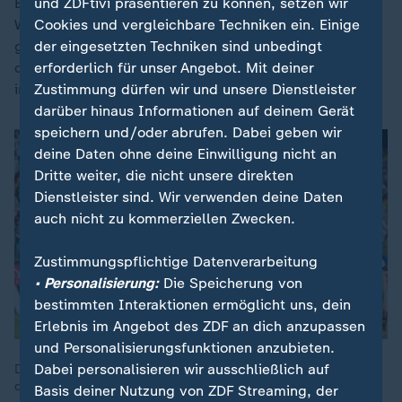
und ZDFtivi präsentieren zu können, setzen wir
Bonus, denn - so Wück - an jenem 30. Mai im
Cookies und vergleichbare Techniken ein. Einige
Weserstadion sei "irgendetwas passiert: Man kann es
der eingesetzten Techniken sind unbedingt
gar nicht richtig greifen, aber es ist etwas passiert - in
erforderlich für unser Angebot. Mit deiner
der Mannschaftsstruktur und in der Überzeugung
Zustimmung dürfen wir und unsere Dienstleister
innerhalb des Teams".
darüber hinaus Informationen auf deinem Gerät
speichern und/oder abrufen. Dabei geben wir
deine Daten ohne deine Einwilligung nicht an
Dritte weiter, die nicht unsere direkten
Dienstleister sind. Wir verwenden deine Daten
auch nicht zu kommerziellen Zwecken.
Zustimmungspflichtige Datenverarbeitung
• Personalisierung:
Die Speicherung von
bestimmten Interaktionen ermöglicht uns, dein
Erlebnis im Angebot des ZDF an dich anzupassen
und Personalisierungsfunktionen anzubieten.
Dabei personalisieren wir ausschließlich auf
Die DFB-Frauen gewinnen das Topduell in der Gruppenphase
der Nations League gegen die Niederlande mit 4:0.
Basis deiner Nutzung von ZDF Streaming, der