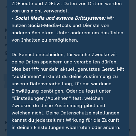
ZDFheute und ZDFtivi. Daten von Dritten werden
30.05.2025 | 8:21 min
von uns nicht verwendet.
• Social Media und externe Drittsysteme:
Wir
nutzen Social-Media-Tools und Dienste von
Klar ist: Sein Team soll nicht wie in den EM-
anderen Anbietern. Unter anderem um das Teilen
Qualifikationsspielen gegen Polen (4:1, 3:1) jeweils
„
von Inhalten zu ermöglichen.
wieder in Rückstand geraten. Sein Ensemble müsse
gerade bei "schnellen Gegenstößen höllisch
Du kannst entscheiden, für welche Zwecke wir
aufpassen", mahnt Wück.
deine Daten speichern und verarbeiten dürfen.
Dies betrifft nur dein aktuell genutztes Gerät. Mit
"Zustimmen" erklärst du deine Zustimmung zu
Wir müssen Ewa Pajor in den Griff
unserer Datenverarbeitung, für die wir deine
Einwilligung benötigen. Oder du legst unter
bekommen.
"Einstellungen/Ablehnen" fest, welchen
Christian Wück, Bundestrainer
Zwecken du deine Zustimmung gibst und
welchen nicht. Deine Datenschutzeinstellungen
kannst du jederzeit mit Wirkung für die Zukunft
Er könne nicht sagen, was "die nervliche Anspannung"
in deinen Einstellungen widerrufen oder ändern.
mit seinen Spielerinnen mache, die noch nie ein Turnier