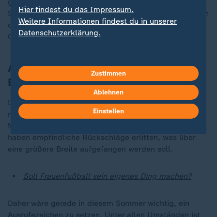
gespielt haben, merkt Wück an. Es ist das einzige
Hier findest du das Impressum.
Statement bei der Pressekonferenz vom Donnerstag, in
Weitere Informationen findest du in unserer
dem kleine Zweifel mitschwingen. Ansonsten lebt der
Datenschutzerklärung.
Chefcoach Überzeugung vor.
Auch der DFB sehnt sich nach einem
Zustimmen
Erfolgserlebnis
Ablehnen
Der DFB sehnt sich nach Olympia-Bronze von Paris
Einstellen
nach dem nächsten Erfolgserlebnis, damit mehr
Mädchen in die Vereine strömen. Die Nachwuchsteams
haben empfindliche Rückschläge erlitten, was über
eine größere Breite aufgefangen werden soll.
Soll Frauenfußball sein eigenes Ding machen?
Daher wäre gerade in diesem Sommer wichtig, ein
Ausrufezeichen zu setzen. Unter allen Umständen ist