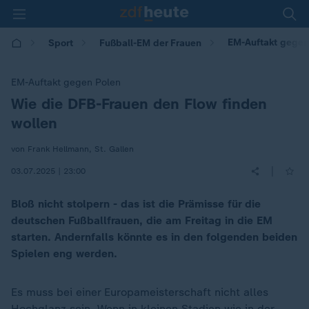
EM-Auftakt gegen
Sport
Fußball-EM der Frauen
EM-Auftakt gegen Polen
Wie die DFB-Frauen den Flow finden
:
wollen
von Frank Hellmann, St. Gallen
|
03.07.2025 | 23:00
Bloß nicht stolpern - das ist die Prämisse für die
deutschen Fußballfrauen, die am Freitag in die EM
starten. Andernfalls könnte es in den folgenden beiden
Spielen eng werden.
Es muss bei einer Europameisterschaft nicht alles
Hochglanz sein. Wenn in kleinen Stadien wie in der